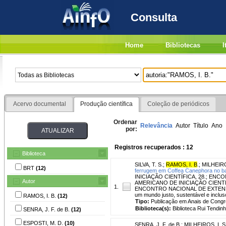
Consulta
Home
Bibliotecas
I
Acervo documental
Produção científica
Coleção de periódicos
Ordenar
Relevância
Autor
Título
Ano
por:
Registros recuperados : 12
Biblioteca
SILVA, T. S.
;
RAMOS, I. B
.
;
MILHEIROS
BRT
(12)
ferrugem em Coffea Canephora no ba
INICIAÇÃO CIENTÍFICA, 28.; E
Autor
AMERICANO DE INICIAÇÃO CIENTI
1.
ENCONTRO NACIONAL DE EXTENSÃO U
um mundo justo, sustentável e incl
RAMOS, I. B.
(12)
Tipo:
Publicação em Anais de Cong
Biblioteca(s):
Biblioteca Rui Tendinh
SENRA, J. F. de B.
(12)
ESPOSTI, M. D.
(10)
SENRA, J. F. de B.
;
MILHEIROS, I. S