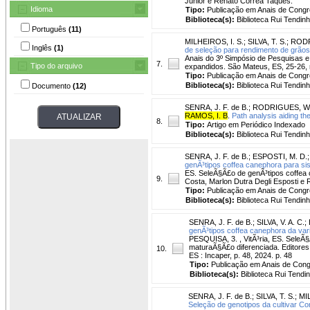
Junior e Renato Correa Taques.
Idioma
Tipo:
Publicação em Anais de Cong
Biblioteca(s):
Biblioteca Rui Tendinh
Português
(11)
MILHEIROS, I. S.
;
SILVA, T. S.
;
RODR
Inglês
(1)
de seleção para rendimento de grãos
Anais do 3º Simpósio de Pesquisas e
7.
Tipo do arquivo
expandidos. São Mateus, ES, 25-26,
Tipo:
Publicação em Anais de Cong
Biblioteca(s):
Biblioteca Rui Tendinh
Documento
(12)
SENRA, J. F. de B.
;
RODRIGUES, W.
RAMOS, I. B
.
Path analysis aiding the
8.
Tipo:
Artigo em Periódico Indexado
Biblioteca(s):
Biblioteca Rui Tendinh
SENRA, J. F. de B.
;
ESPOSTI, M. D.
genÃ³tipos coffea canephora para sis
ES. SeleÃ§Ã£o de genÃ³tipos coffea 
9.
Costa, Marlon Dutra Degli Esposti e R
Tipo:
Publicação em Anais de Cong
Biblioteca(s):
Biblioteca Rui Tendinh
SENRA, J. F. de B.
;
SILVA, V. A. C.
;
genÃ³tipos coffea canephora da va
PESQUISA, 3. , VitÃ³ria, ES. Sele
maturaÃ§Ã£o diferenciada. Editores,
10.
ES : Incaper, p. 48, 2024. p. 48
Tipo:
Publicação em Anais de Con
Biblioteca(s):
Biblioteca Rui Tendi
SENRA, J. F. de B.
;
SILVA, T. S.
;
MIL
Seleção de genotipos da cultivar C