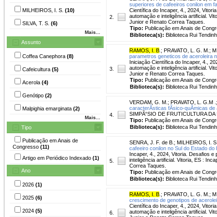
superiores de cafeeiros conilon em f
MILHEIROS, I. S.
(10)
Científica do Incaper, 4., 2024, Vito
automação e inteligência artificial. V
2.
Junior e Renato Correa Taques.
SILVA, T. S.
(6)
Tipo:
Publicação em Anais de Cong
Mais...
Biblioteca(s):
Biblioteca Rui Tendinh
Assunto
RAMOS, I. B
.
;
PRAVATO, L. G. M.
;
M
Coffea Canephora
(8)
parametros geneticos de aceroleira n
Iniciação Científica do Incaper, 4., 
automação e inteligência artificial. V
3.
Cafeicultura
(5)
Junior e Renato Correa Taques.
Tipo:
Publicação em Anais de Cong
Acerola
(4)
Biblioteca(s):
Biblioteca Rui Tendinh
Genótipo
(2)
VERDAM, G. M.
;
PRAVATO, L. G.M .
caracterÃ­sticas fÃ­sico-quÃ­micas d
Malpighia emarginata
(2)
SIMPÃ“SIO DE FRUTICULTURA DA REG
4.
Mais...
Tipo:
Publicação em Anais de Cong
Biblioteca(s):
Biblioteca Rui Tendinh
Tipo
Publicação em Anais de
SENRA, J. F. de B.
;
MILHEIROS, I. S
Congresso
(11)
cafeeiro conilon no Sul do Estado do 
Incaper, 4., 2024, Vitoria. Desafios
Artigo em Periódico Indexado
(1)
inteligência artificial. Vitoria, ES :
5.
Correa Taques.
Ano
Tipo:
Publicação em Anais de Cong
Biblioteca(s):
Biblioteca Rui Tendinh
2026
(1)
RAMOS, I. B
.
;
PRAVATO, L. G. M.
;
M
2025
(6)
crescimento de genotipos de aceroleir
Científica do Incaper, 4., 2024, Vito
2024
(5)
automação e inteligência artificial. V
6.