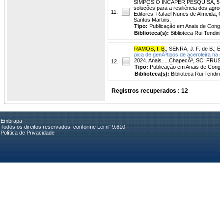
SIMPOSIO INCAPER PESQUISA, 5., Semi
soluções para a resiliência dos agr
11.
Editores: Rafael Nunes de Almeida,
Santos Martins.
Tipo:
Publicação em Anais de Con
Biblioteca(s):
Biblioteca Rui Tendin
RAMOS, I. B
.
;
SENRA, J. F. de B.
;
E
pica de genÃ³tipos de aceroleira na 
2024. Anais.....ChapecÃ³, SC: FRU
12.
Tipo:
Publicação em Anais de Con
Biblioteca(s):
Biblioteca Rui Tendi
Registros recuperados : 12
Embrapa
Todos os direitos reservados, conforme Lei n° 9.610
Política de Privacidade