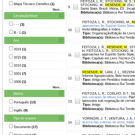
FEITOZA, L. R.
;
STOCKING, M. S.
;
Mapa Técnico-Científico
(1)
STOCKING, M.;
RESENDE, M
. (Ed.
9.
Santo State, Brazil. Vitória, ES : Inca
Mais...
Biblioteca(s):
Biblioteca Rui Tendinh
Circulação/Nível
FEITOZA, L. R.
;
STOCKING, M.
;
R
- - -
(3)
approaches for Espírito Santo State,
Inclui bibliografias e índice.
10.
B - 1
(1)
Tipo:
Organização/Edição de Livro
Biblioteca(s):
Biblioteca Rui Tendi
Ano
FEITOZA, L. R.
;
RESENDE, M
.
;
ST
2019
(1)
In: FEITOZA, L. R.; STOCKING, M.
approaches for Espírito Santo State, B
11.
2015
(1)
Tipo:
Capítulo em Livro Técnico-Cie
Biblioteca(s):
Biblioteca Rui Tendin
2010
(1)
RESENDE, M
.
;
LANI, J. L.
;
REZENDE
2001
(7)
Informe Agropecuário, Belo horizonte
12.
Tipo:
Artigo em Periódico Indexado
2000
(1)
Biblioteca(s):
Biblioteca Rui Tendi
Mais...
Idioma
FEITOZA, L. R.
;
COELHO, D.T.
;
SI
dos cerrados de Minas Gerais.
Plan
latossolos sob vegetação de cerra
13.
Português
(13)
Tipo:
Artigo
Biblioteca(s):
Biblioteca Rui Tendi
Inglês
(9)
Tipo do arquivo
YORINORI, J. T.
;
VENTURA, J. A.
;
acerca das culturas do arroz, feijão
14.
Biblioteca(s):
Biblioteca Rui Tendi
Documento
(17)
Página Web
(1)