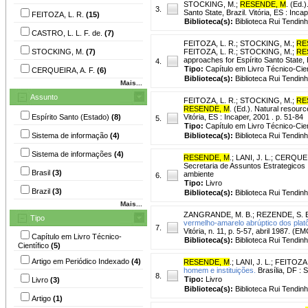
STOCKING, M.;
RESENDE, M
. (Ed.
3.
Santo State, Brazil. Vitória, ES : Inca
FEITOZA, L. R.
(15)
Biblioteca(s):
Biblioteca Rui Tendinh
CASTRO, L. L. F. de.
(7)
FEITOZA, L. R.
;
STOCKING, M.
;
RE
STOCKING, M.
(7)
FEITOZA, L. R.; STOCKING, M.;
RE
approaches for Espírito Santo State, B
4.
Tipo:
Capítulo em Livro Técnico-Cien
CERQUEIRA, A. F.
(6)
Biblioteca(s):
Biblioteca Rui Tendinh
Mais...
Assunto
FEITOZA, L. R.
;
STOCKING, M.
;
RE
RESENDE, M
. (Ed.). Natural resour
Espírito Santo (Estado)
(8)
Vitória, ES : Incaper, 2001 . p. 51-84
5.
Tipo:
Capítulo em Livro Técnico-Cien
Sistema de informação
(4)
Biblioteca(s):
Biblioteca Rui Tendinh
Sistema de informações
(4)
RESENDE, M
.
;
LANI, J. L.
;
CERQUEIR
Secretaria de Assuntos Estrategicos ;
Brasil
(3)
ambiente
6.
Tipo:
Livro
Brazil
(3)
Biblioteca(s):
Biblioteca Rui Tendinh
Mais...
ZANGRANDE, M. B.
;
REZENDE, S. B
Tipo
vermelho-amarelo abrúptico dos platô
7.
Vitória, n. 11, p. 5-57, abril 1987. (
Capítulo em Livro Técnico-
Biblioteca(s):
Biblioteca Rui Tendin
Científico
(5)
Artigo em Periódico Indexado
(4)
RESENDE, M
.
;
LANI, J. L.
;
FEITOZA,
homem e instituições.
Brasília, DF :
8.
Tipo:
Livro
Livro
(3)
Biblioteca(s):
Biblioteca Rui Tendinh
Artigo
(1)