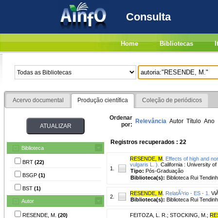
Consulta
Home
Bibliotecas
I
Acervo documental
Produção científica
Coleção de periódicos
Ordenar
Relevância
Autor
Título
Ano
por:
Registros recuperados : 22
Biblioteca
RESENDE, M
.
Effects of high and no
BRT
(22)
vulgaris L. ).
California : University o
1.
Tipo:
Pós-Graduação
BSGP
(1)
Biblioteca(s):
Biblioteca Rui Tendinh
BST
(1)
RESENDE, M
.
RelatÃ³rio - ES - 1.
ViÃ
2.
Biblioteca(s):
Biblioteca Rui Tendinh
Autor
RESENDE, M.
(20)
FEITOZA, L. R.
;
STOCKING, M.
;
RE