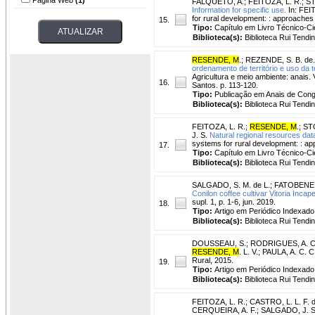
FALQUETO, A.
;
FEITOZA, L. R.
;
ST
Information for specific use.
In: FEI
for rural development: : approaches f
15.
Tipo:
Capítulo em Livro Técnico-Cie
Biblioteca(s):
Biblioteca Rui Tendi
RESENDE, M
.
;
REZENDE, S. B. de.
ordenamento de território e uso da t
Agricultura e meio ambiente: anais.
16.
Santos. p. 113-120.
Tipo:
Publicação em Anais de Con
Biblioteca(s):
Biblioteca Rui Tendi
FEITOZA, L. R.
;
RESENDE, M
.
;
ST
J. S.
Natural regional resources dat
systems for rural development: : appr
17.
Tipo:
Capítulo em Livro Técnico-Cie
Biblioteca(s):
Biblioteca Rui Tendi
SALGADO, S. M. de L.
;
FATOBENE, 
Conilon coffee cultivar Vitoria Inca
supl. 1, p. 1-6, jun. 2019.
18.
Tipo:
Artigo em Periódico Indexado
Biblioteca(s):
Biblioteca Rui Tendi
DOUSSEAU, S.
;
RODRIGUES, A. C
RESENDE, M
. L. V.
;
PAULA, A. C. C.
Rural, 2015.
19.
Tipo:
Artigo em Periódico Indexado
Biblioteca(s):
Biblioteca Rui Tendi
FEITOZA, L. R.
;
CASTRO, L. L. F. d
CERQUEIRA, A. F.
;
SALGADO, J. S