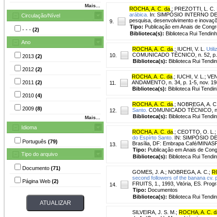
Mais...
ROCHA, A. C. da
.
;
PREZOTTI, L. C.
arábica.
In: SIMPÓSIO INTERNO DE 
Circulação/Nível
pesquisa, desenvolvimento e inovaçõe
9.
Tipo:
Publicação em Anais de Cong
- - -
(2)
Biblioteca(s):
Biblioteca Rui Tendinh
Ano
ROCHA, A. C. da
.
;
IUCHI, V. L.
Util
COMUNICADO TÉCNICO, n. 52, p. 1
10.
2013
(2)
Biblioteca(s):
Biblioteca Rui Tendi
2012
(2)
ROCHA, A. C. da
.
;
IUCHI, V. L.
;
VEN
2011
(2)
ANDAMENTO, n. 34, p. 1-5, nov. 1
11.
Biblioteca(s):
Biblioteca Rui Tendin
2010
(4)
ROCHA, A. C. da
.
;
NOBREGA, A. C
2009
(8)
Santo.
COMUNICADO TÉCNICO, n. 51
12.
Biblioteca(s):
Biblioteca Rui Tendi
Mais...
Idioma
ROCHA, A. C. da
.
;
CEOTTO, O. L.
do Espírto Santo.
IN: SIMPÓSIO DE
Português
(79)
Brasília, DF: Embrapa Café/MINASP
13.
Tipo:
Publicação em Anais de Con
Tipo do arquivo
Biblioteca(s):
Biblioteca Rui Tendi
Documento
(71)
GOMES, J. A.
;
NOBREGA, A. C.
;
R
second followers of the banana cv. pr
Página Web
(2)
FRUITS, 1., 1993, Vitória, ES. Pro
14.
Tipo:
Documentos
Biblioteca(s):
Biblioteca Rui Tendi
SILVEIRA, J. S. M.
;
ROCHA, A. C. d