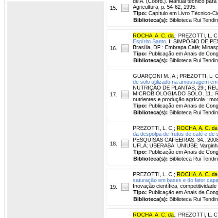
de A. (Coord.). Manual técnico para 
Agricultura, p. 54-62, 1995.
15.
Tipo:
Capítulo em Livro Técnico-Cie
Biblioteca(s):
Biblioteca Rui Tendi
ROCHA, A. C. da
.
;
PREZOTTI, L. C
Espírito Santo.
I: SIMPÓSIO DE PES
Brasília, DF : Embrapa Café; Minasp
16.
Tipo:
Publicação em Anais de Con
Biblioteca(s):
Biblioteca Rui Tendi
GUARÇONI M., A.
;
PREZOTTI, L. C
de solo utilizado na amostragem em
NUTRIÇÃO DE PLANTAS, 29.; RE
MICROBIOLOGIA DO SOLO, 11.; RE
17.
nutrientes e produção agrícola : m
Tipo:
Publicação em Anais de Con
Biblioteca(s):
Biblioteca Rui Tendi
PREZOTTI, L. C.
;
ROCHA, A. C. da
da despolpa de frutos de café e de 
PESQUISAS CAFEEIRAS, 34., 2008,
18.
UFLA; UBERABA: UNIUBE; Varginha:
Tipo:
Publicação em Anais de Con
Biblioteca(s):
Biblioteca Rui Tendi
PREZOTTI, L. C.
;
ROCHA, A. C. da
saturação em bases e do fator capa
Inovação científica, competitividade
19.
Tipo:
Publicação em Anais de Con
Biblioteca(s):
Biblioteca Rui Tendi
ROCHA, A. C. da
.
;
PREZOTTI, L. C