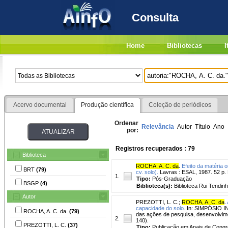
Consulta
Home
Bibliotecas
I
Acervo documental
Produção científica
Coleção de periódicos
Ordenar
Relevância
Autor
Título
Ano
por:
Registros recuperados : 79
Biblioteca
ROCHA, A. C. da
.
Efeito da matéria
BRT
(79)
cv. solo).
Lavras : ESAL, 1987. 52 p.
1.
Tipo:
Pós-Graduação
BSGP
(4)
Biblioteca(s):
Biblioteca Rui Tendinh
Autor
PREZOTTI, L. C.
;
ROCHA, A. C. da
.
capacidade do solo.
In: SIMPÓSIO I
ROCHA, A. C. da.
(79)
das ações de pesquisa, desenvolvimen
2.
140).
PREZOTTI, L. C.
(37)
Tipo:
Publicação em Anais de Cong