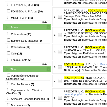
Biblioteca(s):
Biblioteca Rui Tendinh
FORNAZIER, M. J.
(26)
FORNAZIER, M. J.
;
ROCHA, A. C. d
FONSECA, A. F. A. da.
(20)
SIMPÓSIO DE PESQUISA DOS CAFÉS D
Embrapa Café; Minasplan, 2000.
3.
MORELI, A. P.
(19)
Tipo:
Publicação em Anais de Cong
Mais...
Biblioteca(s):
Biblioteca Rui Tendinh
Assunto
PREZOTTI, L. C.
;
ROCHA, A. C. da
.
In: SIMPÓSIO DE PESQUISA DOS CAFÉ
Café arábica
(30)
4.
Tipo:
Publicação em Anais de Cong
Biblioteca(s):
Biblioteca Rui Tendinh
Espírito Santo (Estado)
(26)
Cafeicultura
(14)
PREZOTTI, L. C.
;
ROCHA, A. C. da
.
BRAGANTIA, v. 63, n. 2, p. 239-251,
5.
Tipo:
Artigo em Periódico Indexado
Café
(12)
Biblioteca(s):
Biblioteca Rui Tendinh
Espírito Santo
(7)
ROCHA, A. C. da
.
;
IUCHI, V. L.
Parce
Mais...
PESQUISA EM ANDAMENTO, Cariacica 
6.
Tipo
Biblioteca(s):
Biblioteca Rui Tendinh
Publicação em Anais de
ROCHA, A. C. da
.
;
NOBREGA, A. C.
Congresso
(52)
1987. Vitória-ES : EMCAPA, p. 157, 1
7.
Biblioteca(s):
Biblioteca Rui Tendinh
Circular Técnica
(5)
Capítulo em Livro Técnico-
PREZOTTI, L. C.
;
ROCHA, A. C. da
.
Científico
(4)
com calopogônio.
In: Simpósio de Pes
2007. 5p.
8.
Artigo em Periódico Indexado
(2)
Tipo:
Publicação em Anais de Cong
Biblioteca(s):
Biblioteca Rui Tendinh
Documentos
(2)