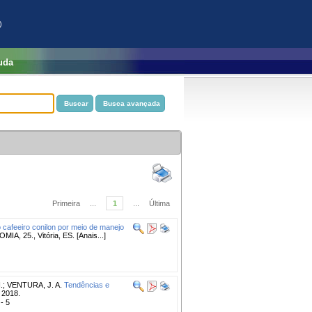
)
uda
Primeira
...
1
...
Última
cafeeiro conilon por meio de manejo
25., Vitória, ES. [Anais...]
.
;
VENTURA, J. A.
Tendências e
 2018.
 - 5