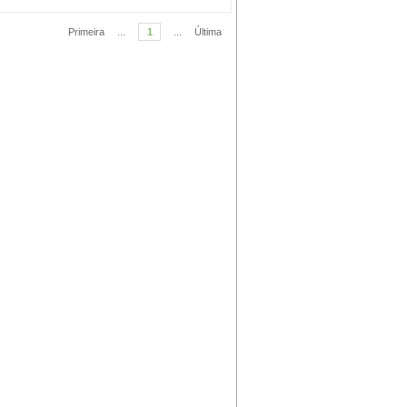
Primeira
...
1
...
Última