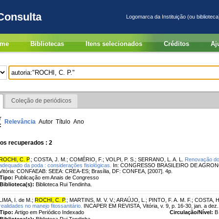
Consulta
Logomarca da Instituição (ou biblioteca
me
Bibliotecas
Itens selecionados
Créditos
Aj
Coleção de periódicos
r
Relevância
Autor
Título
Ano
:
os recuperados : 2
ROCHI, C. P
.
;
COSTA, J. M.
;
COMÉRIO, F.
;
VOLPI, P. S.
;
SERRANO, L. A. L.
Renovação do 
adequado da poda : considerações fisiológicas.
In: CONGRESSO BRASILEIRO DE AGRONOMIA, 
Vitória: CONFAEAB: SEEA: CREA-ES; Brasília, DF: CONFEA, [2007]. 4p.
Tipo:
Publicação em Anais de Congresso
Biblioteca(s):
Biblioteca Rui Tendinha.
LIMA, I. de M.
;
ROCHI, C. P
.
;
MARTINS, M. V. V.
;
ARAÚJO, L.
;
PINTO, F. A. M. F.
;
COSTA, H
realidades no manejo fitossanitário.
INCAPER EM REVISTA, Vitória, v. 9, p. 16-30, jan. a dez.
Tipo:
Artigo em Periódico Indexado
Circulação/Nível:
B
Biblioteca(s):
Biblioteca Rui Tendinha.