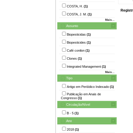
COSTA, H.
(1)
Registr
COSTA, J. M.
(1)
Mais...
Assunto
Biopesticidas
(1)
Biopesticides
(1)
Café conilon
(1)
Clones
(1)
Integrated Management
(1)
Mais...
Tipo
Artigo em Periódico Indexado
(1)
Publicação em Anais de
Congresso
(1)
Circulação/Nível
B - 5
(1)
Ano
2018
(1)