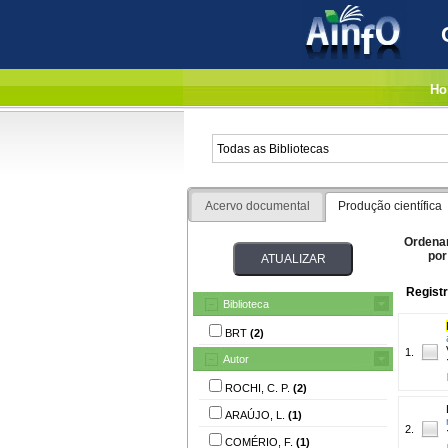
Ho
Acervo documental
Produção científica
Ordena
por
Registr
Biblioteca
BRT
(2)
1.
Autor
ROCHI, C. P.
(2)
ARAÚJO, L.
(1)
2.
COMÉRIO, F.
(1)