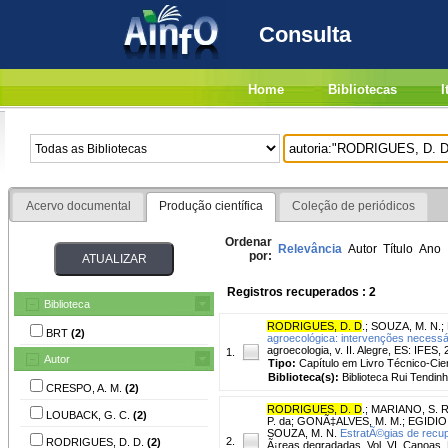
Consulta
Home
Bibliotecas
I
Acervo documental
Produção científica
Coleção de periódicos
Ordenar
Relevância
Autor
Título
Ano
por:
Registros recuperados : 2
Biblioteca
RODRIGUES, D. D
.
;
SOUZA, M. N.
;
BRT
(2)
agroecológica: intervenções necessá
agroecologia, v. II. Alegre, ES: IFES,
1.
Autor
Tipo:
Capítulo em Livro Técnico-Cien
Biblioteca(s):
Biblioteca Rui Tendinh
CRESPO, A. M.
(2)
RODRIGUES, D. D
.
;
MARIANO, S. R
LOUBACK, G. C.
(2)
P. da
;
GONÃ‡ALVES, M. M.
;
EGIDIO,
SOUZA, M. N.
EstratÃ©gias de recu
2.
RODRIGUES, D. D.
(2)
Ã¡reas degradadas. Vol. VI. Canoas, 