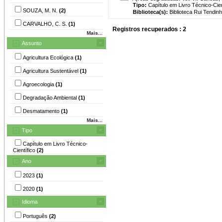
Tipo:
Capítulo em Livro Técnico-Cien
SOUZA, M. N.
(2)
Biblioteca(s):
Biblioteca Rui Tendinh
CARVALHO, C. S.
(1)
Registros recuperados : 2
Mais...
Assunto
Agricultura Ecológica
(1)
Agricultura Sustentável
(1)
Agroecologia
(1)
Degradação Ambiental
(1)
Desmatamento
(1)
Mais...
Tipo
Capítulo em Livro Técnico-
Científico
(2)
Ano
2023
(1)
2020
(1)
Idioma
Português
(2)