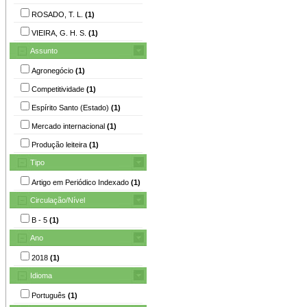
ROSADO, T. L.
(1)
VIEIRA, G. H. S.
(1)
Assunto
Agronegócio
(1)
Competitividade
(1)
Espírito Santo (Estado)
(1)
Mercado internacional
(1)
Produção leiteira
(1)
Tipo
Artigo em Periódico Indexado
(1)
Circulação/Nível
B - 5
(1)
Ano
2018
(1)
Idioma
Português
(1)