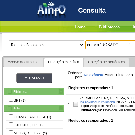
Consulta
Home
Bibliotecas
I
Acervo documental
Produção científica
Coleção de periódicos
Ordenar
Relevância
Autor
Título
Ano
por:
Registros recuperados : 1
Biblioteca
CHAMBELA NETO, A.
;
VIEIRA, G. H.
BRT
(1)
na bovinocultura leiteira
INCAPER EM RE
1.
Tipo:
Artigo em Periódico Indexado
Autor
Biblioteca(s):
Biblioteca Rui Tendinh
CHAMBELA NETO, A.
(1)
Registros recuperados : 1
HADDADE, I. R.
(1)
MELLO, B. L. B de.
(1)