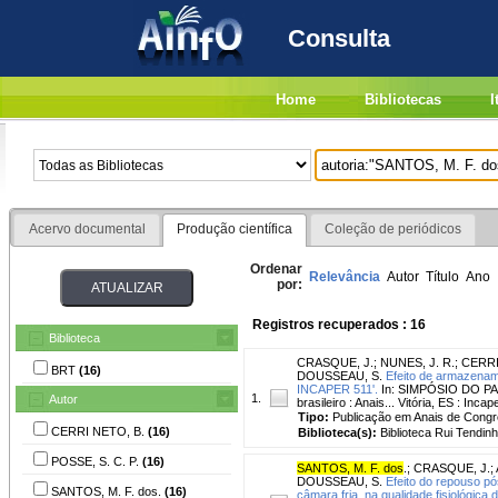
Consulta
Home
Bibliotecas
I
Acervo documental
Produção científica
Coleção de periódicos
Ordenar
Relevância
Autor
Título
Ano
por:
Registros recuperados : 16
Biblioteca
CRASQUE, J.
;
NUNES, J. R.
;
CERRI
BRT
(16)
DOUSSEAU, S.
Efeito de armazenam
INCAPER 511'.
In: SIMPÓSIO DO PAPA
1.
Autor
brasileiro : Anais... Vitória, ES : Incap
Tipo:
Publicação em Anais de Cong
CERRI NETO, B.
(16)
Biblioteca(s):
Biblioteca Rui Tendinh
POSSE, S. C. P.
(16)
SANTOS, M. F. dos
.
;
CRASQUE, J.
;
DOUSSEAU, S.
Efeito do repouso p
SANTOS, M. F. dos.
(16)
câmara fria, na qualidade fisiológica