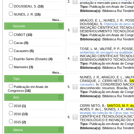
2.
produção e mercado para o mamão brasi
DOUSSEAU, S.
(15)
Tipo:
Publicação em Anais de Cong
Biblioteca(s):
Biblioteca Rui Tendinh
NUNES, J. R.
(15)
Mais...
ARAÚJO, E. L.
;
NUNES, J. R.
;
POSSE
DOUSSEAU, S.
Obtenção de peso de
Assunto
INICIAÇÃO CIENTÍFICA E TECNOLÓ
3.
DESENVOLVIMENTO TECNOLÓGICO E I
CNBOT
(10)
Tipo:
Publicação em Anais de Cong
Biblioteca(s):
Biblioteca Rui Tendinh
Cacau
(5)
TOSE, L. M.
;
VALFRÉ, P. P.
;
POSSE, 
Cacaueiro
(5)
ambientes de secagem na qualidade d
INICIAÇÃO CIENTÍFICA E TECNOLÓ
4.
Espírito Santo (Estado)
(4)
DESENVOLVIMENTO TECNOLÓGICO E I
Tipo:
Publicação em Anais de Cong
Mamoeiro
(3)
Biblioteca(s):
Biblioteca Rui Tendinh
Mais...
NUNES, J. R.
;
ARAÚJO, E. L.
;
VALFR
Tipo
CRASQUE, J.
;
CERRI NETO, B.
;
SA
cacaueiro.
In: CONGRESSO NACIONAL 
Publicação em Anais de
5.
desconhecido: resumos. Brasília, DF
Congresso
(16)
Tipo:
Publicação em Anais de Cong
Biblioteca(s):
Biblioteca Rui Tendinh
Ano
CERRI NETO, B.
;
SANTOS, M. F. do
2018
(1)
ALVES, F. de L.
;
NUNES, J. R.
;
ARAÚ
laranjas da coleção de Citrus spp. 
2016
(13)
CIENTÍFICA E TECNOLÓGICA (SIC
6.
TECNOLÓGICO E INOVAÇÃO DO IFES, 1
2015
(2)
Tipo:
Publicação em Anais de Cong
Biblioteca(s):
Biblioteca Rui Tendinh
Idioma