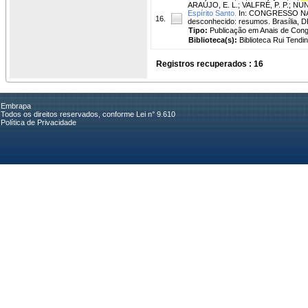
ARAÚJO, E. L.
;
VALFRÉ, P. P.
;
NUN
Espírito Santo.
In: CONGRESSO NACI
16.
desconhecido: resumos. Brasília, D
Tipo:
Publicação em Anais de Con
Biblioteca(s):
Biblioteca Rui Tendi
Registros recuperados : 16
Embrapa
Todos os direitos reservados, conforme Lei n° 9.610
Política de Privacidade