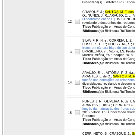
Biblioteca(s):
Biblioteca Rui Tendin
CRASQUE, J.
;
SANTOS, M. F. dos
.
O.
;
NUNES, J. R.
;
ARAÚJO, E. L.
;
V
(Theobroma cacao L.).
In: CONGRES
12.
revelando o desconhecido: resumos.
Tipo:
Publicação em Anais de Con
Biblioteca(s):
Biblioteca Rui Tendi
SILVA, F. R. N. e.
;
CORREIA, L. Z.
;
POSSE, S. C. P.
;
DOUSSEAU, S.
;
C
frutos em câmara fria e do tipo de
BRASILEIRO, 7. , Vitória, ES. Produç
13.
Martins. Vitória, ES : Incaper, 2018.
Tipo:
Publicação em Anais de Con
Biblioteca(s):
Biblioteca Rui Tendi
ARAÚJO, E. L.
;
VITÓRIA, R. Z. da.
ARANTES, L. de O.
;
SANTOS, M. F
função das condições de armazena
14.
diversidades, revelando o desconhe
Tipo:
Publicação em Anais de Con
Biblioteca(s):
Biblioteca Rui Tendi
NUNES, J. R.
;
OLIVEIRA, F. de T. G
ARANTES, L. de O.
;
CERRI NETO, 
função da maturação dos frutos sob
2016, Vitória, ES. Conectando diver
15.
Resumo.
Tipo:
Publicação em Anais de Con
Biblioteca(s):
Biblioteca Rui Tendi
CERRI NETO, B.
;
CRASQUE, J.
;
S