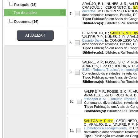
ARAÚJO, E. L.
;
NUNES, J. R.
;
VALFR
Português
(16)
CRASQUE, J.
;
CERRI NETO, B.
;
SA
enxertos.
In: CONGRESSO NACIONAL D
Tipo do arquivo
7.
desconhecido: resumos. Brasília, DF
Tipo:
Publicação em Anais de Cong
Documento
(16)
Biblioteca(s):
Biblioteca Rui Tendinh
CERRI NETO, B.
;
SANTOS, M. F. do
VALFRÉ, P. P.
;
NUNES, J. R.
;
ARAÚJO
Espírito Santo.
In: CONGRESSO NACION
8.
desconhecido: resumos. Brasília, DF
Tipo:
Publicação em Anais de Cong
Biblioteca(s):
Biblioteca Rui Tendinh
VALFRÉ, P. P.
;
POSSE, S. C. P.
;
NUN
ARANTES, L. de O.
;
ROCHA, R. D.
A
8151 - Robusta Tropical', em condiçõ
9.
Conectando diversidades, revelando 
Tipo:
Publicação em Anais de Cong
Biblioteca(s):
Biblioteca Rui Tendinh
VALFRÉ, P. P.
;
POSSE, S. C. P.
;
ARA
ARANTES, L. de O.
;
ROCHA, R. D.
'Emcaper 8151 - Robusta Tropical', s
10.
Conectando diversidades, revelando
Tipo:
Publicação em Anais de Con
Biblioteca(s):
Biblioteca Rui Tendi
SANTOS, M. F. dos
.
;
CERRI NETO,
O.
;
ARAÚJO, E. L.
;
VALFRÉ, P. P.
;
N
submetidos à secagem lenta.
In: CO
11.
revelando o desconhecido: resumos.
Tipo:
Publicação em Anais de Con