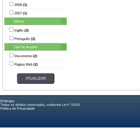
2008
(1)
2007
(1)
Idioma
Inglês
(2)
Português
(2)
Tipo do arquivo
Documento
(2)
Página Web
(2)
Embrapa
Todos os direitos reservados, conforme Lei n° 9.610
Política de Privacidade