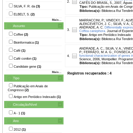
2.
CAFÉS DO BRASIL, 5., 2007, Águas de
SILVA, F. R. da
(3)
Tipo:
Publicação em Anais de Cong
Biblioteca(s):
Biblioteca Rui Tendinh
ELBELT, S.
(2)
Mais...
MARRACCINI, P.
;
VINECKY, F.
;
ALVE
ALEKCEVETCH, J. C.
;
SILVA, V. A.
;
D
Assunto
ANDRADE, A. C.
Differentially expr
3.
Coffea canephora.
Journal of Experim
Coffee
(2)
Tipo:
Artigo em Periódico Indexado
Biblioteca(s):
Biblioteca Rui Tendinh
Bioinformatica
(1)
ANDRADE, A. C.
;
SILVA, V. A.
;
VINEC
Café
(1)
P.
;
FERRÃƒO, M. A. G.
;
FONSECA, A. 
functional characterization of genes 
4.
Café conilon
(1)
Science, 2006, Montpellier. Programme
Biblioteca(s):
Biblioteca Rui Tendinh
Candidate gene
(1)
Mais...
Registros recuperados : 4
Tipo
Publicação em Anais de
Congresso
(2)
Artigo em Periódico Indexado
(1)
Circulação/Nível
A - 1
(1)
Ano
2012
(1)