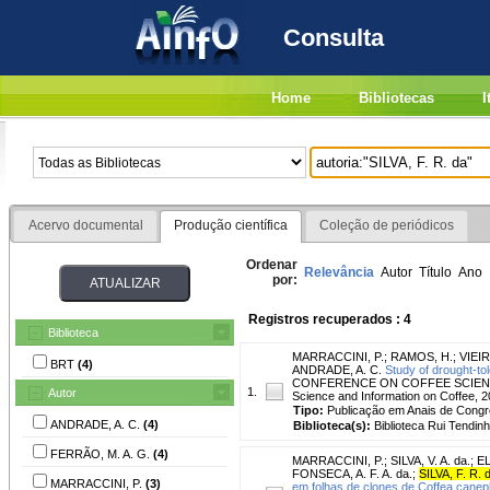
Consulta
Home
Bibliotecas
I
Acervo documental
Produção científica
Coleção de periódicos
Ordenar
Relevância
Autor
Título
Ano
por:
Registros recuperados : 4
Biblioteca
MARRACCINI, P.
;
RAMOS, H.
;
VIEIR
BRT
(4)
ANDRADE, A. C.
Study of drought-to
CONFERENCE ON COFFEE SCIENCE, 22.
1.
Autor
Science and Information on Coffee,
Tipo:
Publicação em Anais de Cong
ANDRADE, A. C.
(4)
Biblioteca(s):
Biblioteca Rui Tendinh
FERRÃO, M. A. G.
(4)
MARRACCINI, P.
;
SILVA, V. A. da.
;
EL
FONSECA, A. F. A. da.
;
SILVA, F. R. 
MARRACCINI, P.
(3)
em folhas de clones de Coffea caneph