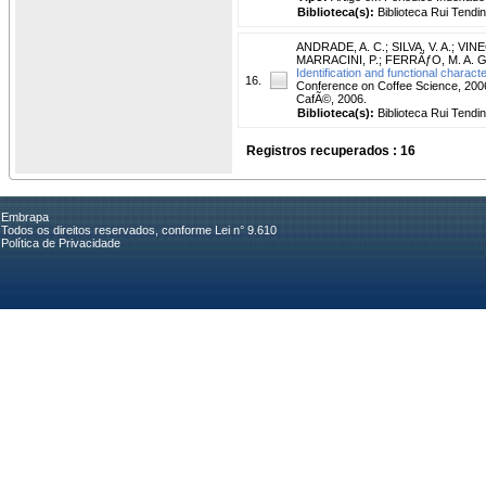
Biblioteca(s):
Biblioteca Rui Tendi
ANDRADE, A. C.
;
SILVA, V. A.
;
VINE
MARRACINI, P.
;
FERRÃƒO, M. A. G
Identification and functional charact
16.
Conference on Coffee Science, 2006,
CafÃ©, 2006.
Biblioteca(s):
Biblioteca Rui Tendi
Registros recuperados : 16
Embrapa
Todos os direitos reservados, conforme Lei n° 9.610
Política de Privacidade