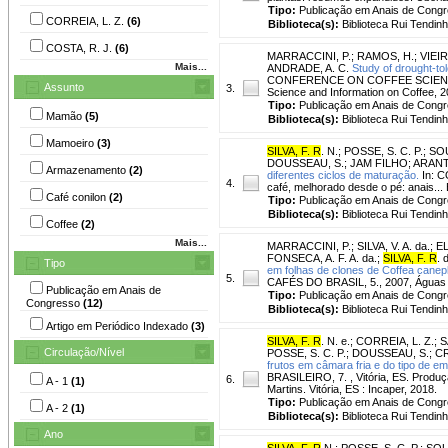
Tipo:
Publicação em Anais de Cong
CORREIA, L. Z.
(6)
Biblioteca(s):
Biblioteca Rui Tendinh
COSTA, R. J.
(6)
MARRACCINI, P.
;
RAMOS, H.
;
VIEIR
Mais...
ANDRADE, A. C.
Study of drought-to
CONFERENCE ON COFFEE SCIENCE, 22.
Assunto
3.
Science and Information on Coffee,
Tipo:
Publicação em Anais de Cong
Mamão
(5)
Biblioteca(s):
Biblioteca Rui Tendinh
Mamoeiro
(3)
SILVA, F. R
. N.
;
POSSE, S. C. P.
;
SOU
DOUSSEAU, S.
;
JAM FILHO
;
ARANTE
Armazenamento
(2)
diferentes ciclos de maturação.
In: 
4.
café, melhorado desde o pé: anais...
Café conilon
(2)
Tipo:
Publicação em Anais de Cong
Biblioteca(s):
Biblioteca Rui Tendinh
Coffee
(2)
Mais...
MARRACCINI, P.
;
SILVA, V. A. da.
;
EL
FONSECA, A. F. A. da.
;
SILVA, F. R
. 
Tipo
em folhas de clones de Coffea caneph
5.
CAFÉS DO BRASIL, 5., 2007, Águas de
Publicação em Anais de
Tipo:
Publicação em Anais de Cong
Congresso
(12)
Biblioteca(s):
Biblioteca Rui Tendinh
Artigo em Periódico Indexado
(3)
SILVA, F. R
. N. e.
;
CORREIA, L. Z.
;
S
Circulação/Nível
POSSE, S. C. P.
;
DOUSSEAU, S.
;
CR
frutos em câmara fria e do tipo de 
BRASILEIRO, 7. , Vitória, ES. Produçã
6.
A - 1
(1)
Martins. Vitória, ES : Incaper, 2018.
Tipo:
Publicação em Anais de Cong
A - 2
(1)
Biblioteca(s):
Biblioteca Rui Tendinh
Ano
SILVA, F. R
.N.
;
POSSE, S. C. P.
;
SOUZ