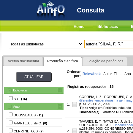
Consulta
Home
Bibliotecas
I
Acervo documental
Produção científica
Coleção de periódicos
Ordenar
Relevância
Autor
Título
Ano
por:
Registros recuperados : 16
Biblioteca
CORREIA, L. Z.
;
RODRIGUES, G. A. 
BRT
(16)
diferentes temperaturas na germinaç
p. 41125-41129, 2020.
1.
Autor
Tipo:
Artigo em Periódico Indexado
Biblioteca(s):
Biblioteca Rui Tendinh
DOUSSEAU, S.
(11)
TAVARES, E. T.
;
TATAGIBA, J. da S.
;
ARANTES, L. de O.
(8)
SOUZA JÚNIOR, M. T.
Decodificando
p.253-254, 2003. CONGRESSO BRASI
2.
CERRI NETO, B.
(7)
plantas: resumos expandidos. Uberlân