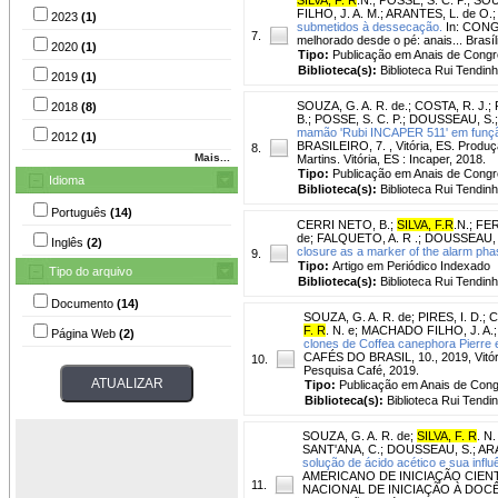
FILHO, J. A. M.
;
ARANTES, L. de O.
2023
(1)
submetidos à dessecação.
In: CONG
7.
melhorado desde o pé: anais... Brasí
2020
(1)
Tipo:
Publicação em Anais de Cong
Biblioteca(s):
Biblioteca Rui Tendinh
2019
(1)
SOUZA, G. A. R. de.
;
COSTA, R. J.
;
2018
(8)
B.
;
POSSE, S. C. P.
;
DOUSSEAU, S.
mamão 'Rubi INCAPER 511' em função
2012
(1)
BRASILEIRO, 7. , Vitória, ES. Produçã
8.
Mais...
Martins. Vitória, ES : Incaper, 2018.
Tipo:
Publicação em Anais de Cong
Idioma
Biblioteca(s):
Biblioteca Rui Tendinh
Português
(14)
CERRI NETO, B.
;
SILVA, F.R
.N.
;
FER
de
;
FALQUETO, A. R .
;
DOUSSEAU, 
Inglês
(2)
closure as a marker of the alarm pha
9.
Tipo:
Artigo em Periódico Indexado
Tipo do arquivo
Biblioteca(s):
Biblioteca Rui Tendinh
Documento
(14)
SOUZA, G. A. R. de
;
PIRES, I. D.
;
C
F. R
. N. e
;
MACHADO FILHO, J. A.
Página Web
(2)
clones de Coffea canephora Pierre 
CAFÉS DO BRASIL, 10., 2019, Vitória
10.
Pesquisa Café, 2019.
Tipo:
Publicação em Anais de Con
Biblioteca(s):
Biblioteca Rui Tendi
SOUZA, G. A. R. de
;
SILVA, F. R
. N.
SANT'ANA, C.
;
DOUSSEAU, S.
;
ARA
solução de ácido acético e sua influ
AMERICANO DE INICIAÇÃO CIEN
11.
NACIONAL DE INICIAÇÃO À DOCÊNCIA,