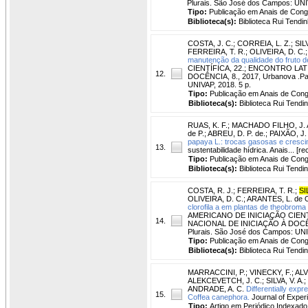
Plurais. São José dos Campos: UNI
Tipo:
Publicação em Anais de Con
Biblioteca(s):
Biblioteca Rui Tendin
COSTA, J. C.
;
CORREIA, L. Z.
;
SILV
FERREIRA, T. R.
;
OLIVEIRA, D. C.
manutenção da qualidade do fruto d
CIENTÍFICA, 22.; ENCONTRO L
12.
DOCÊNCIA, 8., 2017, Urbanova .Patr
UNIVAP, 2018. 5 p.
Tipo:
Publicação em Anais de Con
Biblioteca(s):
Biblioteca Rui Tendi
RUAS, K. F.
;
MACHADO FILHO, J. 
de P.
;
ABREU, D. P. de.
;
PAIXÃO, J.
papaya L.: trocas gasosas e cresci
13.
sustentabilidade hídrica. Anais... [r
Tipo:
Publicação em Anais de Con
Biblioteca(s):
Biblioteca Rui Tendi
COSTA, R. J.
;
FERREIRA, T. R.
;
SI
OLIVEIRA, D. C.
;
ARANTES, L. de 
clorofila a em plantas de theobrom
AMERICANO DE INICIAÇÃO CIEN
14.
NACIONAL DE INICIAÇÃO À DOCÊNCIA
Plurais. São José dos Campos: UNI
Tipo:
Publicação em Anais de Con
Biblioteca(s):
Biblioteca Rui Tendi
MARRACCINI, P.
;
VINECKY, F.
;
ALV
ALEKCEVETCH, J. C.
;
SILVA, V. A.
;
ANDRADE, A. C.
Differentially exp
15.
Coffea canephora.
Journal of Experi
Tipo:
Artigo em Periódico Indexado