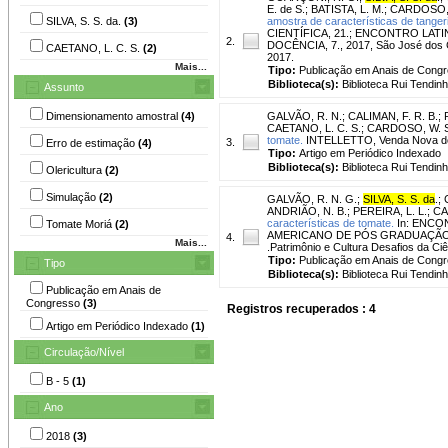
E. de S.
;
BATISTA, L. M.
;
CARDOSO, 
SILVA, S. S. da.
(3)
amostra de características de tanger
CIENTÍFICA, 21.; ENCONTRO LA
2.
DOCÊNCIA, 7., 2017, São José dos 
CAETANO, L. C. S.
(2)
2017.
Mais...
Tipo:
Publicação em Anais de Cong
Biblioteca(s):
Biblioteca Rui Tendinh
Assunto
Dimensionamento amostral
(4)
GALVÃO, R. N.
;
CALIMAN, F. R. B.
;
CAETANO, L. C. S.
;
CARDOSO, W. S
tomate.
INTELLETTO, Venda Nova do Im
3.
Erro de estimação
(4)
Tipo:
Artigo em Periódico Indexado
Biblioteca(s):
Biblioteca Rui Tendinh
Olericultura
(2)
Simulação
(2)
GALVÃO, R. N. G.
;
SILVA, S. S. da
.
;
ANDRIÃO, N. B.
;
PEREIRA, L. L.
;
CA
características de tomate.
In: ENCO
Tomate Moriá
(2)
AMERICANO DE PÓS GRADUAÇÃO, 1
4.
Mais...
.Patrimônio e Cultura Desafios da Ci
Tipo:
Publicação em Anais de Cong
Tipo
Biblioteca(s):
Biblioteca Rui Tendinh
Publicação em Anais de
Congresso
(3)
Registros recuperados : 4
Artigo em Periódico Indexado
(1)
Circulação/Nível
B - 5
(1)
Ano
2018
(3)