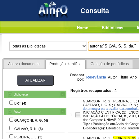
Consulta
Home
Bibliotecas
I
Acervo documental
Produção científica
Coleção de periódicos
Ordenar
Relevância
Autor
Título
Ano
por:
Registros recuperados : 4
Biblioteca
GUARÇONI, R. G.
;
PEREIRA, L. L.
;
BRT
(4)
CAETANO, L. C. S.
;
GALVÃO, R. N.
;
de amostra para avaliar característi
Autor
INICIAÇÃO CIENTÍFICA, 22.; E
1.
INICIAÇÃO À DOCÊNCIA, 8., 2017, Urb
dos Campos: UNIVAP, 2018.
GUARÇONI, R. G.
(4)
Tipo:
Publicação em Anais de Cong
Biblioteca(s):
Biblioteca Rui Tendinh
GALVÃO, R. N.
(3)
PEREIRA, L. L.
(3)
GUARÇONI, R. G.
;
SILVA, S. S. da
.
;