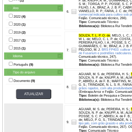
- - -
(1)
P. de
;
KNUPP, A. M.
;
GUIMARÃES, C.
S. M.
;
TORGA, P. P.
;
POSSE, S. C. P
FILHO, I. A.
;
BRAZ, A. J. B. P.
;
CABRE
Ano
VIANELLO, R. P.
;
FARIA, J. C. de
;
PE
6.
comercial indicada para cultivo sob pi
2022
(4)
Feijão. Comunicado técnico, 266).
Tipo:
Comunicado Técnico
2020
(1)
Biblioteca(s):
Biblioteca Rui Tendinh
2019
(2)
SOUZA, T. L. P. O. de
;
MELO, L. C.
;
W. L. de
;
MELO, C. L. P. de
;
COSTA, A
2017
(1)
PEREIRA FILHO, I. A.
;
POSSE, S. C. 
GUIMARÃES, C. M.
;
BRAZ, A. J. B. P
2015
(1)
PELOSO, M. J.
BRS FP403: cultivar 
7.
de Fusarium e podridões radiculares.
Idioma
Comunicado técnico, 247).
Tipo:
Comunicado Técnico
Português
(9)
Biblioteca(s):
Biblioteca Rui Tendinh
Tipo do arquivo
AGUIAR, M. S. de
;
PEREIRA, H. S.
;
SOUZA, N. P. de
;
KNUPP, A. M.
;
ALME
Documento
(9)
P.
;
ABREU, A. de F. B.
;
MARTINS, M.
G. S.
;
TRINDADE, N. L. S. R.
;
FARIA,
8.
grãos rajados, com alta produtividade
(Embrapa Arroz e Feijão. Comunicado
Tipo:
Boletim de Pesquisa e Desenv
Biblioteca(s):
Biblioteca Rui Tendinh
AGUIAR, M. S. de
;
PEREIRA, H. S.
;
SOUZA, N. P. de
;
KNUPP, A. M.
;
ALME
POSSE, S. C. P.
;
ABREU, A. de F. B.
de
;
MELO, P. G. S.
;
TRINDADE, N. L.
9.
tipo jalo, com grão graúdo e alta prod
Feijão. Comunicado técnico, 267). 
Tipo:
Comunicado Técnico