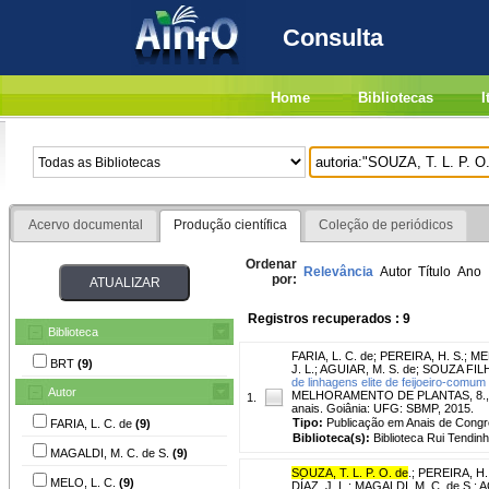
Consulta
Home
Bibliotecas
I
Acervo documental
Produção científica
Coleção de periódicos
Ordenar
Relevância
Autor
Título
Ano
por:
Registros recuperados : 9
Biblioteca
FARIA, L. C. de
;
PEREIRA, H. S.
;
MEL
BRT
(9)
J. L.
;
AGUIAR, M. S. de
;
SOUZA FILHO
de linhagens elite de feijoeiro-comu
Autor
MELHORAMENTO DE PLANTAS, 8., 2015,
1.
anais. Goiânia: UFG: SBMP, 2015.
Tipo:
Publicação em Anais de Cong
FARIA, L. C. de
(9)
Biblioteca(s):
Biblioteca Rui Tendinh
MAGALDI, M. C. de S.
(9)
SOUZA, T. L. P. O. de
.
;
PEREIRA, H.
MELO, L. C.
(9)
DÍAZ, J. L.
;
MAGALDI, M. C. de S.
;
A