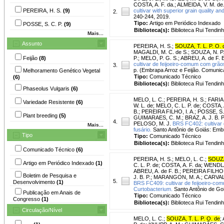
COSTA, A. F. da.
;
ALMEIDA, V. M. de
PEREIRA, H. S.
(9)
cultivar with superior grain quality a
2.
240-244, 2019.
Tipo:
Artigo em Periódico Indexado
POSSE, S. C. P.
(9)
Biblioteca(s):
Biblioteca Rui Tendinh
Mais...
Assunto
PEREIRA, H. S.
;
SOUZA, T. L. P. O. 
MAGALDI, M. C. de S.
;
SOUZA, N. P.
Feijão
(8)
P.
;
MELO, P. G. S.
;
ABREU, A. de F. B
cultivar de feijoeiro-comum com grãos
3.
p. (Embrapa Arroz e Feijão. Comunica
Melhoramento Genético Vegetal
Tipo:
Comunicado Técnico
(6)
Biblioteca(s):
Biblioteca Rui Tendinh
Phaseolus Vulgaris
(6)
MELO, L. C.
;
PEREIRA, H. S.
;
FARIA,
Variedade Resistente
(6)
W. L. de
;
MELO, C. L. P. de
;
COSTA, A
B.
;
PEREIRA FILHO, I. A.
;
POSSE, S. 
Plant breeding
(5)
GUIMARAES, C. M.
;
BRAZ, A. J. B. P
4.
PELOSO, M. J.
BRS FC402: cultivar 
Mais...
fusário.
Santo Antônio de Goiás: Embr
Tipo
Tipo:
Comunicado Técnico
Biblioteca(s):
Biblioteca Rui Tendinh
Comunicado Técnico
(6)
PEREIRA, H. S.
;
MELO, L. C.
;
SOUZA,
Artigo em Periódico Indexado
(1)
C. L. P. de
;
COSTA, A. F. da
;
WENDLA
ABREU, A. de F. B.
;
PEREIRA FILHO, 
Boletim de Pesquisa e
J. B. P.
;
MARANGON, M. A.
;
CARVALH
5.
Desenvolvimento
(1)
BRS FC409: cultivar de feijoeiro-com
Curtobacterium.
Santo Antônio de Goi
Publicação em Anais de
Tipo:
Comunicado Técnico
Congresso
(1)
Biblioteca(s):
Biblioteca Rui Tendinh
Circulação/Nível
MELO, L. C.
;
SOUZA, T. L. P. O. de
;