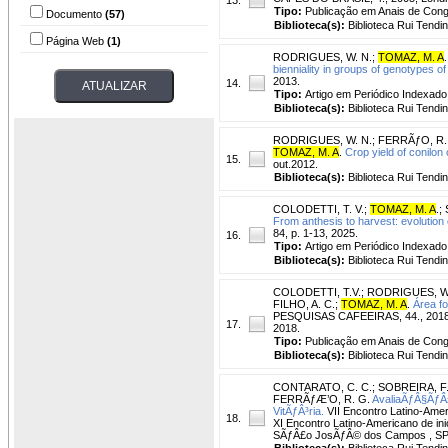
Tipo:
Publicação em Anais de Con
Documento
(57)
Biblioteca(s):
Biblioteca Rui Tendi
Página Web
(1)
RODRIGUES, W. N.
;
TOMAZ, M. A
.
bienniality in groups of genotypes of
2013.
14.
Tipo:
Artigo em Periódico Indexado
Biblioteca(s):
Biblioteca Rui Tendi
RODRIGUES, W. N.
;
FERRÃƒO, R.
TOMAZ, M. A
.
Crop yield of conilon 
15.
out.2012.
Biblioteca(s):
Biblioteca Rui Tendi
COLODETTI, T. V.
;
TOMAZ, M. A
.
;
From anthesis to harvest: evolution o
84, p. 1-13, 2025.
16.
Tipo:
Artigo em Periódico Indexado
Biblioteca(s):
Biblioteca Rui Tendi
COLODETTI, T.V.
;
RODRIGUES, W.
FILHO, A. C.
;
TOMAZ, M. A
.
Área fo
PESQUISAS CAFEEIRAS, 44., 2018, F
17.
2018.
Tipo:
Publicação em Anais de Con
Biblioteca(s):
Biblioteca Rui Tendi
CONTARATO, C. C.
;
SOBREIRA, F.
FERRÃƒÆ’O, R. G.
AvaliaÃƒÂ§ÃƒÂ
VitÃƒÂ³ria.
VII Encontro Latino-Am
18.
XI Encontro Latino-Americano de i
SÃƒÂ£o JosÃƒÂ© dos Campos , SP: U
Biblioteca(s):
Biblioteca Rui Tendi