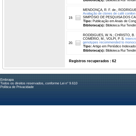
MENDONÇA, R. F. de.
;
RODRIGUES
Avaliação de clones de café conilon
SIMPÓSIO DE PESQUISA DOS CAFÉS D
19.
Tipo:
Publicação em Anais de Con
Biblioteca(s):
Biblioteca Rui Tendi
RODRIGUES, W. N.
;
CHRISTO, B. 
COMÉRIO, M.
;
VOLPI, P. S.
Intercr
genotypes recommended to monocul
20.
Tipo:
Artigo em Periódico Indexado
Biblioteca(s):
Biblioteca Rui Tendi
Registros recuperados : 62
Embrapa
Todos os direitos reservados, conforme Lei n° 9.610
Política de Privacidade