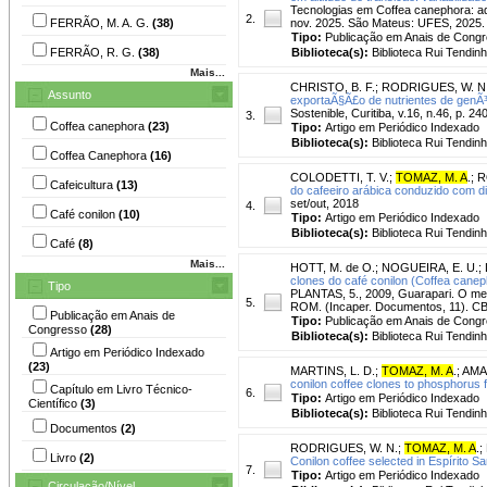
Tecnologias em Coffea canephora: ad
2.
FERRÃO, M. A. G.
(38)
nov. 2025. São Mateus: UFES, 2025.
Tipo:
Publicação em Anais de Cong
FERRÃO, R. G.
(38)
Biblioteca(s):
Biblioteca Rui Tendinh
Mais...
CHRISTO, B. F.
;
RODRIGUES, W. N
Assunto
exportaÃ§Ã£o de nutrientes de genÃ³
Sostenible, Curitiba, v.16, n.46, p. 2
3.
Coffea canephora
(23)
Tipo:
Artigo em Periódico Indexado
Biblioteca(s):
Biblioteca Rui Tendinh
Coffea Canephora
(16)
COLODETTI, T. V.
;
TOMAZ, M. A
.
;
R
Cafeicultura
(13)
do cafeeiro arábica conduzido com d
set/out, 2018
4.
Café conilon
(10)
Tipo:
Artigo em Periódico Indexado
Biblioteca(s):
Biblioteca Rui Tendinh
Café
(8)
Mais...
HOTT, M. de O.
;
NOGUEIRA, E. U.
;
clones do café conilon (Coffea canep
Tipo
PLANTAS, 5., 2009, Guarapari. O melh
5.
ROM. (Incaper. Documentos, 11). C
Publicação em Anais de
Tipo:
Publicação em Anais de Cong
Congresso
(28)
Biblioteca(s):
Biblioteca Rui Tendinh
Artigo em Periódico Indexado
(23)
MARTINS, L. D.
;
TOMAZ, M. A
.
;
AMAR
conilon coffee clones to phosphorus fer
Capítulo em Livro Técnico-
6.
Tipo:
Artigo em Periódico Indexado
Científico
(3)
Biblioteca(s):
Biblioteca Rui Tendinh
Documentos
(2)
RODRIGUES, W. N.
;
TOMAZ, M. A
.
;
Livro
(2)
Conilon coffee selected in Espírito Sa
7.
Tipo:
Artigo em Periódico Indexado
Circulação/Nível