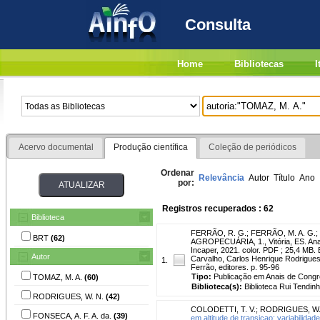
Consulta
Home
Bibliotecas
I
Acervo documental
Produção científica
Coleção de periódicos
Ordenar
Relevância
Autor
Título
Ano
por:
Registros recuperados : 62
Biblioteca
FERRÃO, R. G.
;
FERRÃO, M. A. G.
;
BRT
(62)
AGROPECUÁRIA, 1., Vitória, ES. Anais
Incaper, 2021. color. PDF ; 25,4 MB.
Autor
Carvalho, Carlos Henrique Rodrigues 
1.
Ferrão, editores. p. 95-96
Tipo:
Publicação em Anais de Cong
TOMAZ, M. A.
(60)
Biblioteca(s):
Biblioteca Rui Tendinh
RODRIGUES, W. N.
(42)
COLODETTI, T. V.
;
RODRIGUES, W.
FONSECA, A. F. A. da.
(39)
em altitude de transicao: variabilidad