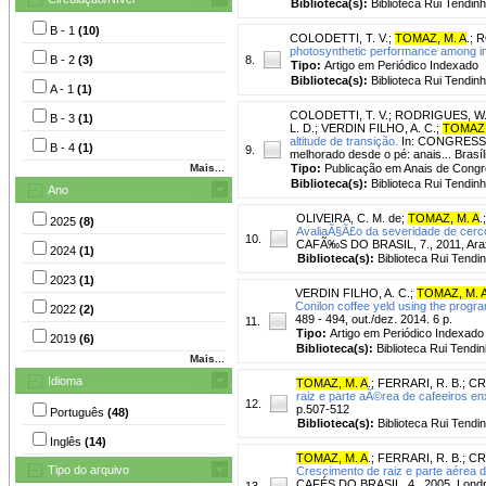
Biblioteca(s):
Biblioteca Rui Tendinh
B - 1
(10)
COLODETTI, T. V.
;
TOMAZ, M. A
.
;
R
photosynthetic performance among i
B - 2
(3)
8.
Tipo:
Artigo em Periódico Indexado
Biblioteca(s):
Biblioteca Rui Tendinh
A - 1
(1)
COLODETTI, T. V.
;
RODRIGUES, W.
B - 3
(1)
L. D.
;
VERDIN FILHO, A. C.
;
TOMAZ,
altitude de transição.
In: CONGRESSO
B - 4
(1)
9.
melhorado desde o pé: anais... Brasí
Mais...
Tipo:
Publicação em Anais de Cong
Biblioteca(s):
Biblioteca Rui Tendinh
Ano
OLIVEIRA, C. M. de
;
TOMAZ, M. A
.
2025
(8)
AvaliaÃ§Ã£o da severidade de cerc
10.
CAFÃ‰S DO BRASIL, 7., 2011, AraxÃ
2024
(1)
Biblioteca(s):
Biblioteca Rui Tendi
2023
(1)
VERDIN FILHO, A. C.
;
TOMAZ, M. 
Conilon coffee yeld using the progra
2022
(2)
489 - 494, out./dez. 2014. 6 p.
11.
Tipo:
Artigo em Periódico Indexado
2019
(6)
Biblioteca(s):
Biblioteca Rui Tendin
Mais...
Idioma
TOMAZ, M. A
.
;
FERRARI, R. B.
;
CR
raiz e parte aÃ©rea de cafeeiros e
12.
p.507-512
Português
(48)
Biblioteca(s):
Biblioteca Rui Tendi
Inglês
(14)
TOMAZ, M. A
.
;
FERRARI, R. B.
;
CR
Tipo do arquivo
Crescimento de raiz e parte aérea d
CAFÉS DO BRASIL, 4., 2005, Londrin
13.