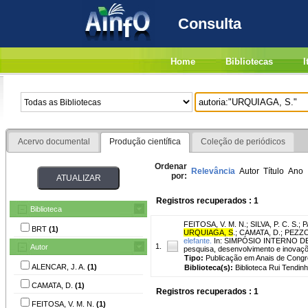
Consulta
Home
Bibliotecas
I
Acervo documental
Produção científica
Coleção de periódicos
Ordenar
Relevância
Autor
Título
Ano
por:
Registros recuperados : 1
Biblioteca
FEITOSA, V. M. N.
;
SILVA, P. C. S.
;
P
BRT
(1)
URQUIAGA, S
.
;
CAMATA, D.
;
PEZZO
elefante.
In: SIMPÓSIO INTERNO DE 
1.
Autor
pesquisa, desenvolvimento e inovaçõe
Tipo:
Publicação em Anais de Cong
ALENCAR, J. A.
(1)
Biblioteca(s):
Biblioteca Rui Tendinh
CAMATA, D.
(1)
Registros recuperados : 1
FEITOSA, V. M. N.
(1)