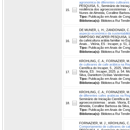
agronomica de diferentes cultivares
PESQUISA, 5., Seminário de Iniciação
resiliência dos agroecossistemas : 
15.
Nunes de Almeida, Coralline Barbos
Tipo:
Publicação em Anais de Con
Biblioteca(s):
Biblioteca Rui Tendi
DE MUNER, L. H.
;
ZANDONADI, C.
aspecto económico da sustentabilidad
SIMPÓSIO INCAPER PESQUISA, 1. , V
da cafeicultura arábia familiar no Esp
16.
Anais... Vitória, ES : Incaper, p. 51, 
Tipo:
Publicação em Anais de Con
Biblioteca(s):
Biblioteca Rui Tendi
KROHLING, C. A.
;
FORNAZIER, M.
de cultivares de cafe arábica na R
Científica do Incaper, 5., 2025, Vit
Vitoria, ES : Incaper, 2025. p. 54.
17.
Silva, Danieltom Ozéias Vandermas
Tipo:
Publicação em Anais de Con
Biblioteca(s):
Biblioteca Rui Tendi
KROHLING, C. A.
;
FORNAZIER, M.
de diferentes cafes arabicas na Re
Seminário de Iniciação Científica do 
agroecossistemas : anais. Vitoria, 
18.
Almeida, Coralline Barbosa da Silv
Tipo:
Publicação em Anais de Con
Biblioteca(s):
Biblioteca Rui Tendi
FORNAZIER, M. J.
;
KROHLING, C.
Comportamento de cultivares de cafe
PESQUISA, 4., Seminário de Iniciação