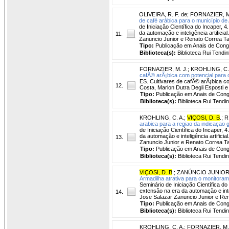
OLIVEIRA, R. F. de
;
FORNAZIER, M
de café arábica para o município de 
de Iniciação Científica do Incaper, 
da automação e inteligência artificia
11.
Zanuncio Junior e Renato Correa T
Tipo:
Publicação em Anais de Con
Biblioteca(s):
Biblioteca Rui Tendin
FORNAZIER, M. J.
;
KROHLING, C.
cafÃ© arÃ¡bica com potencial para 
ES. Cultivares de cafÃ© arÃ¡bica c
12.
Costa, Marlon Dutra Degli Esposti e 
Tipo:
Publicação em Anais de Con
Biblioteca(s):
Biblioteca Rui Tendi
KROHLING, C. A.
;
VIÇOSI, D. B
.
;
R
arabica para a regiao da indicaçao 
de Iniciação Científica do Incaper, 
da automação e inteligência artificia
13.
Zanuncio Junior e Renato Correa T
Tipo:
Publicação em Anais de Con
Biblioteca(s):
Biblioteca Rui Tendi
VIÇOSI, D. B
.
;
ZANÚNCIO JUNIOR, 
Armadilha atrativa para o monitoram
Seminário de Iniciação Científica do
extensão na era da automação e inteli
14.
Jose Salazar Zanuncio Junior e Re
Tipo:
Publicação em Anais de Con
Biblioteca(s):
Biblioteca Rui Tendi
KROHLING, C. A.
;
FORNAZIER, M.