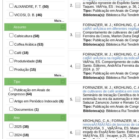
a regiÃ£o noroeste do EspÃ­rito Sant
2.
ALIXANDRE, F. T.
(50)
Taques. VitÃ³ria, ES : Incaper, p. 36, 
Tipo:
Publicação em Anais de Cong
VICOSI, D. B.
(46)
Biblioteca(s):
Biblioteca Rui Tendinh
Mais...
FORNAZIER, M. J.
;
KROHLING, C. 
Assunto
cafÃ© arÃ¡bica em diferentes regiÃµe
Comportamento de cultivares de cafÃ
3.
Cafeicultura
(58)
Ferreira da Costa, Marlon Dutra Degli
Tipo:
Publicação em Anais de Cong
Coffea Arábica
(53)
Biblioteca(s):
Biblioteca Rui Tendinh
Café
(18)
FORNAZIER, M. J.
;
KROHLING, C. 
cafÃ© arÃ¡bica na regiÃ£o da indica
Produtividade
(16)
VitÃ³ria, ES. Comportamento de cult
Santo. Editores, AndrÃ©a Ferreira da 
4.
2024. p. 37
Produção
(15)
Tipo:
Publicação em Anais de Cong
Mais...
Biblioteca(s):
Biblioteca Rui Tendinh
Tipo
FORNAZIER, M. J.
;
KROHLING, C. 
Publicação em Anais de
de cultivares de café arábica em sist
Congresso
(64)
Seminário de Iniciação Científica do 
extensão na era da automação e intelig
5.
Artigo em Periódico Indexado
(6)
Salazar Zanuncio Junior e Renato C
Tipo:
Publicação em Anais de Cong
Documentos
(1)
Biblioteca(s):
Biblioteca Rui Tendinh
Ano
KROHLING, C. A.
;
FORNAZIER, M. 
renovaÃƒÂ§ÃƒÂ£o de lavouras de caf
2025
(38)
PESQUISA, 3. , VitÃƒÂ³ria, ES. Mat
estado do EspÃƒÂ­rito Santo. Editor
6.
2024
(18)
VitÃƒÂ³ria, ES : Incaper, p.25, 2024. 