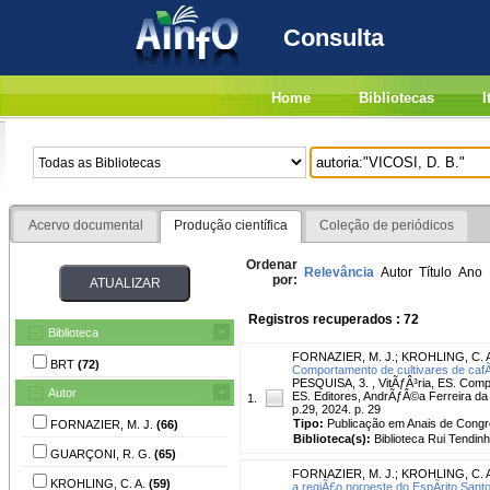
Consulta
Home
Bibliotecas
I
Acervo documental
Produção científica
Coleção de periódicos
Ordenar
Relevância
Autor
Título
Ano
por:
Registros recuperados : 72
Biblioteca
FORNAZIER, M. J.
;
KROHLING, C. 
BRT
(72)
Comportamento de cultivares de cafÃ
PESQUISA, 3. , VitÃƒÂ³ria, ES. Comp
Autor
ES. Editores, AndrÃƒÂ©a Ferreira da 
1.
p.29, 2024. p. 29
Tipo:
Publicação em Anais de Cong
FORNAZIER, M. J.
(66)
Biblioteca(s):
Biblioteca Rui Tendinh
GUARÇONI, R. G.
(65)
FORNAZIER, M. J.
;
KROHLING, C. 
KROHLING, C. A.
(59)
a regiÃ£o noroeste do EspÃ­rito Santo