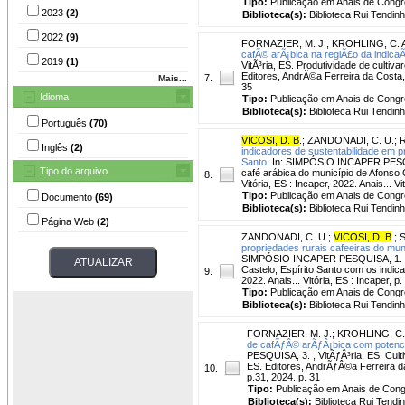
Tipo:
Publicação em Anais de Cong
2023
(2)
Biblioteca(s):
Biblioteca Rui Tendinh
2022
(9)
FORNAZIER, M. J.
;
KROHLING, C. 
cafÃ© arÃ¡bica na regiÃ£o da indicaÃ
2019
(1)
VitÃ³ria, ES. Produtividade de culti
Editores, AndrÃ©a Ferreira da Costa, 
7.
Mais...
35
Idioma
Tipo:
Publicação em Anais de Cong
Biblioteca(s):
Biblioteca Rui Tendinh
Português
(70)
VICOSI, D. B
.
;
ZANDONADI, C. U.
;
R
Inglês
(2)
indicadores de sustentabilidade em p
Santo.
In: SIMPÓSIO INCAPER PESQUISA
Tipo do arquivo
café arábica do município de Afonso C
8.
Vitória, ES : Incaper, 2022. Anais... Vi
Tipo:
Publicação em Anais de Cong
Documento
(69)
Biblioteca(s):
Biblioteca Rui Tendinh
Página Web
(2)
ZANDONADI, C. U.
;
VICOSI, D. B
.
;
S
propriedades rurais cafeeiras do mun
SIMPÓSIO INCAPER PESQUISA, 1. , Vit
Castelo, Espírito Santo com os indicad
9.
2022. Anais... Vitória, ES : Incaper, p.
Tipo:
Publicação em Anais de Cong
Biblioteca(s):
Biblioteca Rui Tendinh
FORNAZIER, M. J.
;
KROHLING, C.
de cafÃƒÂ© arÃƒÂ¡bica com potenci
PESQUISA, 3. , VitÃƒÂ³ria, ES. Cul
ES. Editores, AndrÃƒÂ©a Ferreira da
10.
p.31, 2024. p. 31
Tipo:
Publicação em Anais de Con
Biblioteca(s):
Biblioteca Rui Tendi