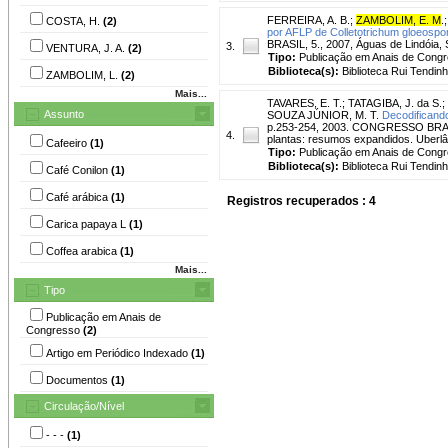
FERREIRA, A. B.
;
ZAMBOLIM, E. M
.
COSTA, H.
(2)
por AFLP de Colletotrichum gloeospor
BRASIL, 5., 2007, Águas de Lindóia, S
3.
VENTURA, J. A.
(2)
Tipo:
Publicação em Anais de Cong
Biblioteca(s):
Biblioteca Rui Tendinh
ZAMBOLIM, L.
(2)
Mais...
TAVARES, E. T.
;
TATAGIBA, J. da S.
;
Assunto
SOUZA JÚNIOR, M. T.
Decodificando
p.253-254, 2003. CONGRESSO BRASI
4.
plantas: resumos expandidos. Uberlân
Cafeeiro
(1)
Tipo:
Publicação em Anais de Cong
Biblioteca(s):
Biblioteca Rui Tendinh
Café Conilon
(1)
Café arábica
(1)
Registros recuperados : 4
Carica papaya L
(1)
Coffea arabica
(1)
Mais...
Tipo
Publicação em Anais de
Congresso
(2)
Artigo em Periódico Indexado
(1)
Documentos
(1)
Circulação/Nível
- - -
(1)