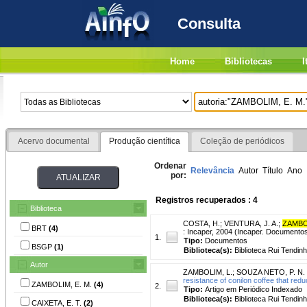
Consulta
Home
Bibliotecas
I
Acervo documental
Produção científica
Coleção de periódicos
Ordenar
Relevância
Autor
Título
Ano
por:
Registros recuperados : 4
Biblioteca
COSTA, H.
;
VENTURA, J. A.
;
ZAMBO
BRT
(4)
: Incaper, 2004 (Incaper. Documentos
1.
Tipo:
Documentos
BSGP
(1)
Biblioteca(s):
Biblioteca Rui Tendin
Autor
ZAMBOLIM, L.
;
SOUZA NETO, P. N. 
resistance of conilon coffee that redu
ZAMBOLIM, E. M.
(4)
2.
Tipo:
Artigo em Periódico Indexado
Biblioteca(s):
Biblioteca Rui Tendinh
CAIXETA, E. T.
(2)