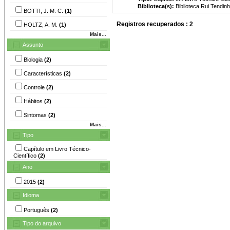
Biblioteca(s):
Biblioteca Rui Tendinh
BOTTI, J. M. C.
(1)
Registros recuperados : 2
HOLTZ, A. M.
(1)
Mais...
Assunto
Biologia
(2)
Características
(2)
Controle
(2)
Hábitos
(2)
Sintomas
(2)
Mais...
Tipo
Capítulo em Livro Técnico-
Científico
(2)
Ano
2015
(2)
Idioma
Português
(2)
Tipo do arquivo