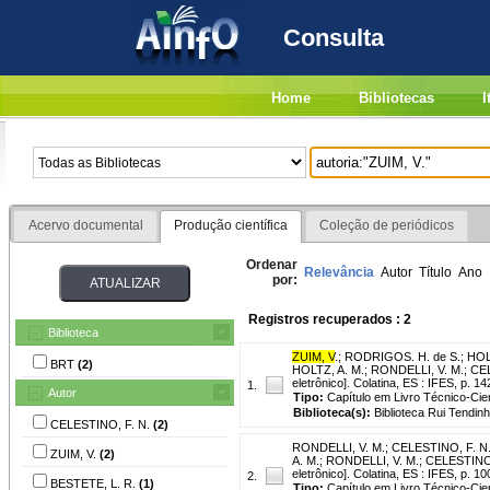
Consulta
Home
Bibliotecas
I
Acervo documental
Produção científica
Coleção de periódicos
Ordenar
Relevância
Autor
Título
Ano
por:
Registros recuperados : 2
Biblioteca
ZUIM, V
.
;
RODRIGOS. H. de S.
;
HOL
BRT
(2)
HOLTZ, A. M.; RONDELLI, V. M.; CEL
eletrônico]. Colatina, ES : IFES, p. 1
1.
Autor
Tipo:
Capítulo em Livro Técnico-Cien
Biblioteca(s):
Biblioteca Rui Tendinh
CELESTINO, F. N.
(2)
RONDELLI, V. M.
;
CELESTINO, F. N
ZUIM, V.
(2)
A. M.; RONDELLI, V. M.; CELESTINO, 
eletrônico]. Colatina, ES : IFES, p. 1
2.
BESTETE, L. R.
(1)
Tipo:
Capítulo em Livro Técnico-Cien