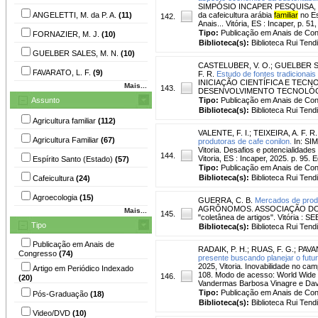
SIMPÓSIO INCAPER PESQUISA, 1. , 
ANGELETTI, M. da P. A.
(11)
da cafeicultura arábia
familiar
no Esp
142.
Anais... Vitória, ES : Incaper, p. 51
Tipo:
Publicação em Anais de Co
FORNAZIER, M. J.
(10)
Biblioteca(s):
Biblioteca Rui Tend
GUELBER SALES, M. N.
(10)
CASTELUBER, V. O.
;
GUELBER SA
FAVARATO, L. F.
(9)
F. R.
Estudo de fontes tradicionai
INICIAÇÃO CIENTÍFICA E TECNO
Mais...
143.
DESENVOLVIMENTO TECNOLÓGICO E
Assunto
Tipo:
Publicação em Anais de Co
Biblioteca(s):
Biblioteca Rui Tend
Agricultura familiar
(112)
VALENTE, F. I.
;
TEIXEIRA, A. F. R.
Agricultura Familiar
(67)
produtoras de cafe conilon.
In: SIM
Vitoria. Desafios e potencialidades
144.
Vitoria, ES : Incaper, 2025. p. 95
Espírito Santo (Estado)
(57)
Tipo:
Publicação em Anais de Co
Biblioteca(s):
Biblioteca Rui Tend
Cafeicultura
(24)
Agroecologia
(15)
GUERRA, C. B.
Mercados de prod
AGRÔNOMOS. ASSOCIAÇÃO DOS E
Mais...
145.
"coletânea de artigos". Vitória : 
Tipo
Biblioteca(s):
Biblioteca Rui Tend
Publicação em Anais de
RADAIK, P. H.
;
RUAS, F. G.
;
PAVAN
Congresso
(74)
presente buscando planejar o futur
2025, Vitoria. Inovabilidade no cam
Artigo em Periódico Indexado
108. Modo de acesso: World Wide W
146.
(20)
Vandermas Barbosa Vinagre e Davi
Tipo:
Publicação em Anais de Co
Pós-Graduação
(18)
Biblioteca(s):
Biblioteca Rui Tend
Video/DVD
(10)