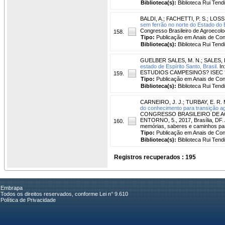
Biblioteca(s):
Biblioteca Rui Tend
BALDI, A.
;
FACHETTI, P. S.
;
LOSS,
sem ferrão no norte do Estado do E
Congresso Brasileiro de Agroecolog
158.
Tipo:
Publicação em Anais de Co
Biblioteca(s):
Biblioteca Rui Tend
GUELBER SALES, M. N.
;
SALES, E
estado de Espírito Santo, Brasil.
In
ESTUDIOS CAMPESINOS? ISEC ? 
159.
Tipo:
Publicação em Anais de Co
Biblioteca(s):
Biblioteca Rui Tend
CARNEIRO, J. J.
;
TURBAY, E. R. 
do conhecimento para transição ag
CONGRESSO BRASILEIRO DE A
ENTORNO, 5., 2017, Brasília, DF. 
160.
memórias, saberes e caminhos para 
Tipo:
Publicação em Anais de Co
Biblioteca(s):
Biblioteca Rui Tend
Registros recuperados : 195
Embrapa
Todos os direitos reservados, conforme Lei n° 9.610
Política de Privacidade