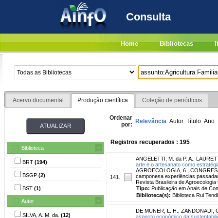
Consulta
Home
Bibliotecas
I
Acervo documental
Produção científica
Coleção de periódicos
Ordenar
Relevância
Autor
Título
Ano
por:
Registros recuperados : 195
Biblioteca
ANGELETTI, M. da P. A.
;
LAURETT
BRT
(194)
arte e o artesanato como estratégi
AGROECOLOGIA, 6., CONGRESSO
BSGP
(2)
camponesa experiências passadas 
141.
Revista Brasileira de Agroecologia v
BST
(1)
Tipo:
Publicação em Anais de Co
Biblioteca(s):
Biblioteca Rui Tend
Autor
DE MUNER, L. H.
;
ZANDONADI, C
SILVA, A. M. da.
(12)
aspecto económico da sustentabilid