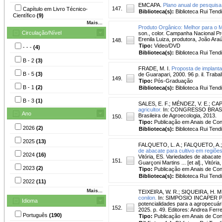
EMCAPA.
Plano anual de pesquis
147.
Capítulo em Livro Técnico-
Biblioteca(s):
Biblioteca Rui Tend
Científico
(9)
Mais...
Produto Orgânico: Melhor para o M
Circulação/Nível
son., color. Campanha Nacional Pro
Erenila Luiza, produtora, João Araú
148.
Tipo:
Video/DVD
- - -
(4)
Biblioteca(s):
Biblioteca Rui Tend
B - 2
(3)
FRADE, M. I.
Proposta de implanta
B - 5
(3)
de Guarapari, 2000. 96 p. il. Trab
149.
Tipo:
Pós-Graduação
B - 1
(2)
Biblioteca(s):
Biblioteca Rui Tend
B - 3
(1)
SALES, E. F.
;
MÉNDEZ, V. E.
;
CAP
agricultor.
In: CONGRESSO BRASILEI
Ano
Brasileira de Agroecologia, 2013.
150.
Tipo:
Publicação em Anais de Co
2026
(2)
Biblioteca(s):
Biblioteca Rui Tend
2025
(13)
FALQUETO, L. A.
;
FALQUETO, A.
de abacate para cultivo em regiões
2024
(16)
Vitória, ES. Variedades de abacate 
151.
Guarçoni Martins ... [et al]., Vitória
2023
(2)
Tipo:
Publicação em Anais de Co
Biblioteca(s):
Biblioteca Rui Tend
2022
(11)
Mais...
TEIXEIRA, W. R.
;
SIQUEIRA, H. M
conilon.
In: SIMPOSIO INCAPER PESQU
Idioma
potencialidades para a agropecuária
152.
2025. p. 49. Editores: Andrea Fer
Português
(190)
Tipo:
Publicação em Anais de Co