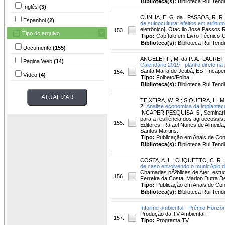
Biblioteca(s):
Biblioteca Rui Tend
Inglês
(3)
CUNHA, E. G. da.
;
PASSOS, R. R.
Espanhol
(2)
de suinocultura: efeitos em atribut
eletrônico]. Otacílio José Passos Ra
153.
Tipo do arquivo
Tipo:
Capítulo em Livro Técnico-Ci
Biblioteca(s):
Biblioteca Rui Tend
Documento
(155)
ANGELETTI, M. da P. A.
;
LAURETT
Página Web
(14)
Calendário 2019 - plantio direto n
Santa Maria de Jetibá, ES : Incaper
154.
Vídeo
(4)
Tipo:
Folheto/Folha
Biblioteca(s):
Biblioteca Rui Tend
TEIXEIRA, W. R.
;
SIQUEIRA, H. M
Z.
Analise economica da implantaca
INCAPER PESQUISA, 5., Seminário de
para a resiliência dos agroecossis
155.
Editores: Rafael Nunes de Almeida
Santos Martins.
Tipo:
Publicação em Anais de Co
Biblioteca(s):
Biblioteca Rui Tend
COSTA, A. L.
;
CUQUETTO, C. R.
de caso envolvendo o municÃ­pio d
Chamadas pÃºblicas de Ater: estu
156.
Ferreira da Costa, Marlon Dutra Deg
Tipo:
Publicação em Anais de Co
Biblioteca(s):
Biblioteca Rui Tend
Informe ambiental - Prêmio Horiz
Produção da TV Ambiental.
157.
Tipo:
Programa TV