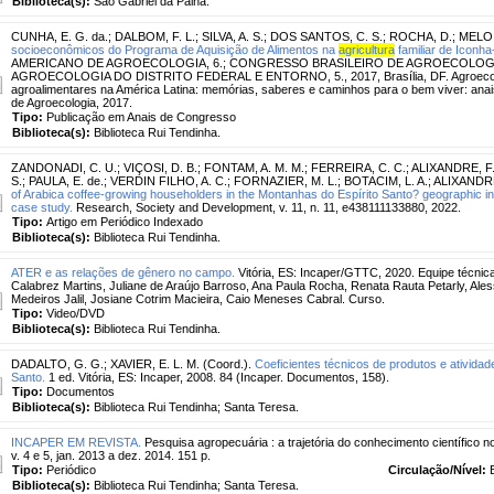
Biblioteca(s):
São Gabriel da Palha.
CUNHA, E. G. da.
;
DALBOM, F. L.
;
SILVA, A. S.
;
DOS SANTOS, C. S.
;
ROCHA, D.
;
MELO,
socioeconômicos do Programa de Aquisição de Alimentos na
agricultura
familiar de Iconha
AMERICANO DE AGROECOLOGIA, 6.; CONGRESSO BRASILEIRO DE AGROECOLOGIA
AGROECOLOGIA DO DISTRITO FEDERAL E ENTORNO, 5., 2017, Brasília, DF. Agroecolo
agroalimentares na América Latina: memórias, saberes e caminhos para o bem viver: anais.
de Agroecologia, 2017.
Tipo:
Publicação em Anais de Congresso
Biblioteca(s):
Biblioteca Rui Tendinha.
ZANDONADI, C. U.
;
VIÇOSI, D. B.
;
FONTAM, A. M. M.
;
FERREIRA, C. C.
;
ALIXANDRE, F.
S.
;
PAULA, E. de.
;
VERDIN FILHO, A. C.
;
FORNAZIER, M. L.
;
BOTACIM, L. A.
;
ALIXANDRE
of Arabica coffee-growing householders in the Montanhas do Espírito Santo? geographic indi
case study.
Research, Society and Development, v. 11, n. 11, e438111133880, 2022.
Tipo:
Artigo em Periódico Indexado
Biblioteca(s):
Biblioteca Rui Tendinha.
ATER e as relações de gênero no campo.
Vitória, ES: Incaper/GTTC, 2020. Equipe técnic
Calabrez Martins, Juliane de Araújo Barroso, Ana Paula Rocha, Renata Rauta Petarly, Aless
Medeiros Jalil, Josiane Cotrim Macieira, Caio Meneses Cabral. Curso.
Tipo:
Video/DVD
Biblioteca(s):
Biblioteca Rui Tendinha.
DADALTO, G. G.
;
XAVIER, E. L. M. (Coord.).
Coeficientes técnicos de produtos e atividad
Santo.
1 ed. Vitória, ES: Incaper, 2008. 84 (Incaper. Documentos, 158).
Tipo:
Documentos
Biblioteca(s):
Biblioteca Rui Tendinha; Santa Teresa.
INCAPER EM REVISTA.
Pesquisa agropecuária : a trajetória do conhecimento científico no 
v. 4 e 5, jan. 2013 a dez. 2014. 151 p.
Tipo:
Periódico
Circulação/Nível:
Biblioteca(s):
Biblioteca Rui Tendinha; Santa Teresa.