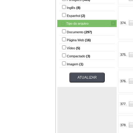
Inglês
(8)
Espanhol
(2)
374.
Tipo do arquivo
Documento
(297)
Página Web
(16)
Vídeo
(5)
375.
Compactado
(3)
Imagem
(1)
376.
377.
378.