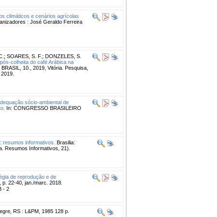
os climáticos e cenários agrícolas
nizadores : José Geraldo Ferreira
C.
;
SOARES, S. F.
;
DONZELES, S.
pós-colheita do café Arábica na
IL, 10., 2019, Vitória. Pesquisa,
, 2019.
dequação sócio-ambiental de
to.
In: CONGRESSO BRASILEIRO
.
 : resumos informativos.
Brasilia:
 Resumos Informativos, 21).
tégia de reprodução e de
 p. 22-40, jan./marc. 2018.
B - 2
legre, RS : L&PM, 1985 128 p.