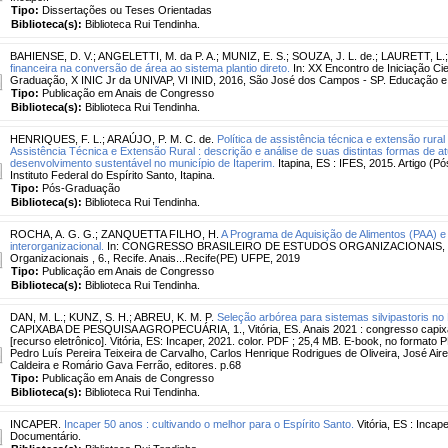
Tipo:
Dissertações ou Teses Orientadas
Biblioteca(s):
Biblioteca Rui Tendinha.
BAHIENSE, D. V.
;
ANGELETTI, M. da P. A.
;
MUNIZ, E. S.
;
SOUZA, J. L. de.
;
LAURETT, L.
financeira na conversão de área ao sistema plantio direto.
In: XX Encontro de Iniciação Cie
Graduação, X INIC Jr da UNIVAP, VI INID, 2016, São José dos Campos - SP. Educação e 
Tipo:
Publicação em Anais de Congresso
Biblioteca(s):
Biblioteca Rui Tendinha.
HENRIQUES, F. L.
;
ARAÚJO, P. M. C. de.
Política de assistência técnica e extensão rural
Assistência Técnica e Extensão Rural : descrição e análise de suas distintas formas de 
desenvolvimento sustentável no município de Itaperim.
Itapina, ES : IFES, 2015. Artigo (
Instituto Federal do Espírito Santo, Itapina.
Tipo:
Pós-Graduação
Biblioteca(s):
Biblioteca Rui Tendinha.
ROCHA, A. G. G.
;
ZANQUETTA FILHO, H.
A Programa de Aquisição de Alimentos (PAA) e 
interorganizacional.
In: CONGRESSO BRASILEIRO DE ESTUDOS ORGANIZACIONAIS, Cong
Organizacionais , 6., Recife. Anais...Recife(PE) UFPE, 2019
Tipo:
Publicação em Anais de Congresso
Biblioteca(s):
Biblioteca Rui Tendinha.
DAN, M. L.
;
KUNZ, S. H.
;
ABREU, K. M. P.
Seleção arbórea para sistemas silvipastoris no 
CAPIXABA DE PESQUISA AGROPECUÁRIA, 1., Vitória, ES. Anais 2021 : congresso capixa
[recurso eletrônico]. Vitória, ES: Incaper, 2021. color. PDF ; 25,4 MB. E-book, no formato
Pedro Luís Pereira Teixeira de Carvalho, Carlos Henrique Rodrigues de Oliveira, José Air
Caldeira e Romário Gava Ferrão, editores. p.68
Tipo:
Publicação em Anais de Congresso
Biblioteca(s):
Biblioteca Rui Tendinha.
INCAPER.
Incaper 50 anos : cultivando o melhor para o Espírito Santo.
Vitória, ES : Incape
Documentário.