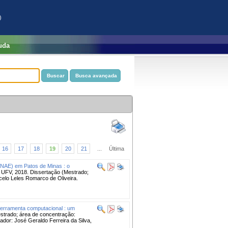
)
uda
16
17
18
19
20
21
...
Última
PNAE) em Patos de Minas : o
 UFV, 2018. Dissertação (Mestrado;
celo Leles Romarco de Oliveira.
 ferramenta computacional : um
estrado; área de concentração:
dor: José Geraldo Ferreira da Silva,