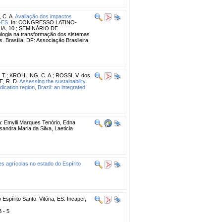
 C. A.
Avaliação dos impactos
-ES.
In: CONGRESSO LATINO-
, 10.; SEMINÁRIO DE
gia na transformação dos sistemas
 Brasília, DF: Associação Brasileira
 T.
;
KROHLING, C. A.
;
ROSSI, V. dos
, R. D.
Assessing the sustainability
cation region, Brazil: an integrated
a: Emylli Marques Tenório, Edna
andra Maria da Silva, Laeticia
es agrícolas no estado do Espírito
Espírito Santo. Vitória, ES: Incaper,
B - 5