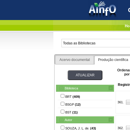
Ho
Acervo documental
Produção científica
Ordena
por
Regist
Biblioteca
BRT
(409)
361.
BSGP
(12)
BST
(11)
Autor
362.
SOUZA, J. L. de.
(43)