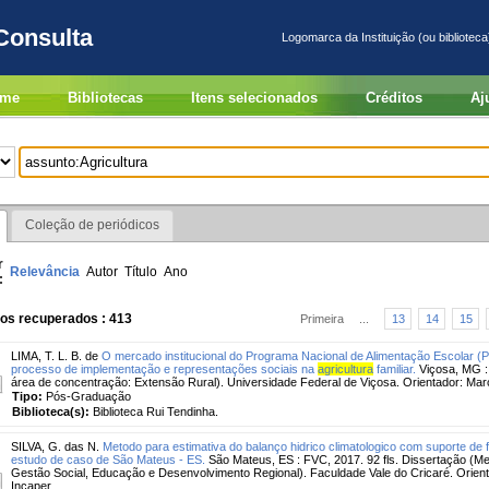
Consulta
Logomarca da Instituição (ou biblioteca
me
Bibliotecas
Itens selecionados
Créditos
Aj
Coleção de periódicos
r
Relevância
Autor
Título
Ano
:
ros recuperados : 413
Primeira
...
13
14
15
LIMA, T. L. B. de
O mercado institucional do Programa Nacional de Alimentação Escolar (
processo de implementação e representações sociais na
agricultura
familiar.
Viçosa, MG :
área de concentração: Extensão Rural). Universidade Federal de Viçosa. Orientador: Mar
Tipo:
Pós-Graduação
Biblioteca(s):
Biblioteca Rui Tendinha.
SILVA, G. das N.
Metodo para estimativa do balanço hidrico climatologico com suporte de
estudo de caso de São Mateus - ES.
São Mateus, ES : FVC, 2017. 92 fls. Dissertação (M
Gestão Social, Educação e Desenvolvimento Regional). Faculdade Vale do Cricaré. Orienta
Incaper.