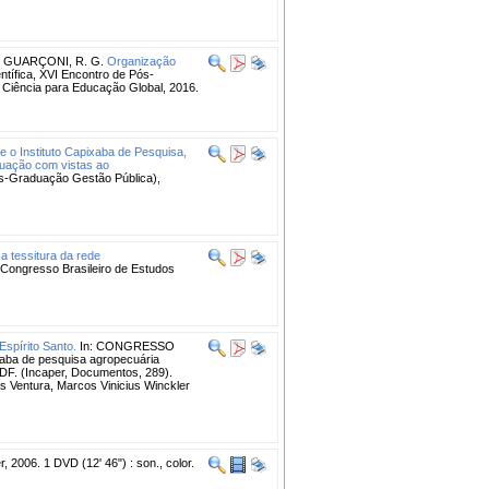
;
GUARÇONI, R. G.
Organização
ntífica, XVI Encontro de Pós-
Ciência para Educação Global, 2016.
 e o Instituto Capixaba de Pesquisa,
atuação com vistas ao
Pós-Graduação Gestão Pública),
a tessitura da rede
resso Brasileiro de Estudos
Espírito Santo.
In: CONGRESSO
ba de pesquisa agropecuária
 PDF. (Incaper, Documentos, 289).
es Ventura, Marcos Vinicius Winckler
r, 2006. 1 DVD (12' 46") : son., color.