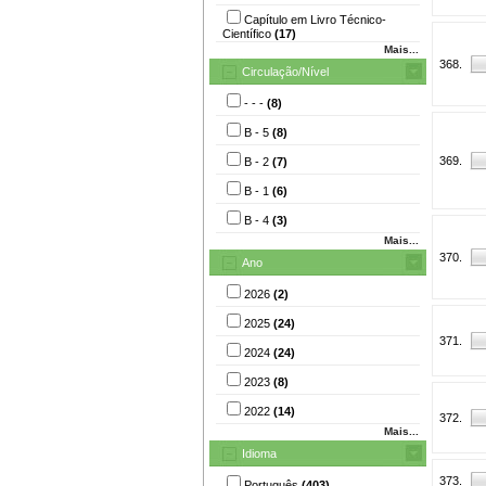
Capítulo em Livro Técnico-
Científico
(17)
Mais...
368.
Circulação/Nível
- - -
(8)
B - 5
(8)
369.
B - 2
(7)
B - 1
(6)
B - 4
(3)
Mais...
370.
Ano
2026
(2)
2025
(24)
371.
2024
(24)
2023
(8)
2022
(14)
372.
Mais...
Idioma
373.
Português
(403)