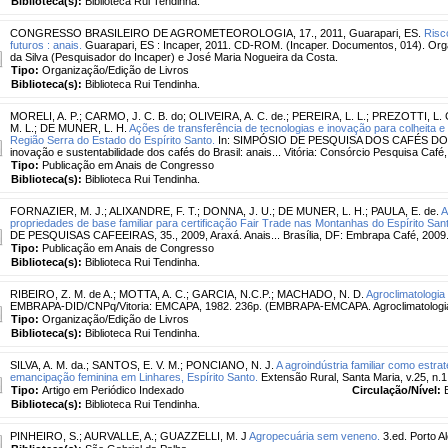
Biblioteca(s):
Biblioteca Rui Tendinha.
CONGRESSO BRASILEIRO DE AGROMETEOROLOGIA, 17., 2011, Guarapari, ES.
Risc
futuros : anais.
Guarapari, ES : Incaper, 2011. CD-ROM. (Incaper. Documentos, 014). Orga
da Silva (Pesquisador do Incaper) e José Maria Nogueira da Costa.
Tipo:
Organização/Edição de Livros
Biblioteca(s):
Biblioteca Rui Tendinha.
MORELI, A. P.
;
CARMO, J. C. B. do
;
OLIVEIRA, A. C. de.
;
PEREIRA, L. L.
;
PREZOTTI, L. 
M. L.
;
DE MUNER, L. H.
Ações de transferência de tecnologias e inovação para colheita e 
Região Serra do Estado do Espírito Santo.
In: SIMPÓSIO DE PESQUISA DOS CAFÉS DO BRAS
inovação e sustentabilidade dos cafés do Brasil: anais... Vitória: Consórcio Pesquisa Café
Tipo:
Publicação em Anais de Congresso
Biblioteca(s):
Biblioteca Rui Tendinha.
FORNAZIER, M. J.
;
ALIXANDRE, F. T.
;
DONNA, J. U.
;
DE MUNER, L. H.
;
PAULA, E. de.
A
propriedades de base familiar para certificação Fair Trade nas Montanhas do Espírito San
DE PESQUISAS CAFEEIRAS, 35., 2009, Araxá. Anais... Brasília, DF: Embrapa Café, 2009
Tipo:
Publicação em Anais de Congresso
Biblioteca(s):
Biblioteca Rui Tendinha.
RIBEIRO, Z. M. de A.
;
MOTTA, A. C.
;
GARCIA, N.C.P.
;
MACHADO, N. D.
Agroclimatologia
EMBRAPA-DID/CNPq/Vitoria: EMCAPA, 1982. 236p. (EMBRAPA-EMCAPA. Agroclimatologia.
Tipo:
Organização/Edição de Livros
Biblioteca(s):
Biblioteca Rui Tendinha.
SILVA, A. M. da.
;
SANTOS, E. V. M.
;
PONCIANO, N. J.
A agroindústria familiar como estra
emancipação feminina em Linhares, Espírito Santo.
Extensão Rural, Santa Maria, v.25, n.1,
Tipo:
Artigo em Periódico Indexado
Circulação/Nível:
Biblioteca(s):
Biblioteca Rui Tendinha.
PINHEIRO, S.
;
AURVALLE, A.
;
GUAZZELLI, M. J
Agropecuária sem veneno.
3.ed. Porto A