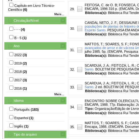
FEITOSA, C. de O. B
;
FONSECA, O.
Capítulo em Livro Técnico-
EMCAPA, 1996 316 p. (EMCAPA. Do
29.
Científico
(6)
Biblioteca(s):
Biblioteca Rui Tendi
Mais...
Circulação/Nível
CANDAL NETO, J. F.
;
DESSAUNE F
populações de plantas de feijoeiro 
30.
- - -
(4)
Espirito Santo.
PESQUISA EM ANDAME
Biblioteca(s):
Biblioteca Rui Tendi
B - 5
(1)
MATTOS, T.
;
SOARES, S. F.
;
FONSE
Ano
avançados de arroz e de várzea úmi
31.
julho 1985. 5p. (EMCAPA. Pesquisa
2022
(3)
Biblioteca(s):
Biblioteca Rui Tendi
2019
(2)
SCARDUA, J. A.
;
FEITOZA, L. R.
;
C
Santo.
BOLETIM DE PESQUISA EMCAPA,
32.
2018
(2)
Biblioteca(s):
Biblioteca Rui Tendi
2017
(3)
SCARDUA, J. A.
;
FEITOZA, L. R.
;
C
Santo.
2 ed. BOLETIM DE PESQUISA E
33.
2016
(1)
Biblioteca(s):
Biblioteca Rui Tendi
Mais...
Idioma
ENCONTRO SOBRE OLERICULTU
EMCAPA, 1988. 77p. Elaboração: Jo
34.
Tipo:
Organização/Edição de Livro
Português
(183)
Biblioteca(s):
Biblioteca Rui Tendi
Espanhol
(1)
MATTOS, T.
;
SOARES, S. F.
;
CASS
Inglês
(1)
Emcapa, 1988. (EMCAPA. Document
35.
Biblioteca(s):
Biblioteca Rui Tendi
Tipo do arquivo