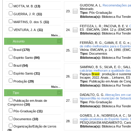
GUIDONI, A. L.
Recomendações para
MOTTA, M. B.
(13)
Mestrado.
23.
Tipo:
Pós-Graduação
GUERRA, J. R.
(11)
Biblioteca(s):
Biblioteca Rui Tendi
MARTINS, D. dos S.
(11)
FEITOZA, L. R.
;
PACOVA, B. E. V.
C
ES : EMCAPA, 1984. 12 p. (EMCAPA
VENTURA, J. A.
(11)
24.
Biblioteca(s):
Biblioteca Rui Tendi
Mais...
Assunto
FERRÃO, R. G.
;
GAMA, E. E. G. e.
de milho melhorados para o Espírito
Brasil
(170)
Vitória: EMCAPA, p. 14, 1990. (EM
25.
Tipo:
Documentos
Espirito Santo
(84)
Biblioteca(s):
Biblioteca Rui Tendi
Brazil
(54)
SAMPAIO, B. S.
;
SILVA, E. O.
;
SALLI
calcárias melhoram a qualidade da
Espírito Santo
(31)
Papaya
Brasil
: produção e sustentab
26.
Incaper, 2022. Anais... Linhares, ES
Produção
(29)
Tipo:
Publicação em Anais de Con
Biblioteca(s):
Biblioteca Rui Tendi
Mais...
Tipo
DADALTO, G. G.
Alterações em car
hipoxerófila no município de Sebasti
Publicação em Anais de
27.
Tipo:
Pós-Graduação
Congresso
(16)
Biblioteca(s):
Biblioteca Rui Tendi
Pós-Graduação
(11)
GOMES, J. A.
;
NOBREGA, A. C.
;
S
Documentos
(10)
região produtora do Espírito Santo.
28.
PESQUISA EM ANDAMENTO, Cariacica,
Organização/Edição de Livros
Biblioteca(s):
Biblioteca Rui Tendi
(9)