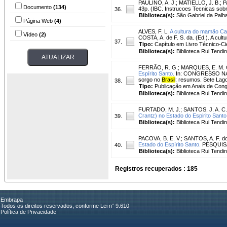
PAULINO, A. J.
;
MATIELLO, J. B.
;
P
Documento
(134)
43p. (IBC. Instrucoes Tecnicas sob
36.
Biblioteca(s):
São Gabriel da Palha
Página Web
(4)
ALVES, F. L.
A cultura do mamão Ca
Vídeo
(2)
COSTA, A. de F. S. da. (Ed.). A cult
37.
Tipo:
Capítulo em Livro Técnico-Cie
Biblioteca(s):
Biblioteca Rui Tendi
FERRÃO, R. G.
;
MARQUES, E. M. 
Espírito Santo.
In: CONGRESSO NACI
sorgo no
Brasil
: resumos. Sete Lago
38.
Tipo:
Publicação em Anais de Con
Biblioteca(s):
Biblioteca Rui Tendi
FURTADO, M. J.
;
SANTOS, J. A. C.
Crantz) no Estado do Espirito Santo
39.
Biblioteca(s):
Biblioteca Rui Tendi
PACOVA, B. E. V.
;
SANTOS, A. F. d
Estado do Espírito Santo.
PESQUISA 
40.
Biblioteca(s):
Biblioteca Rui Tendi
Registros recuperados : 185
Embrapa
Todos os direitos reservados, conforme Lei n° 9.610
Política de Privacidade