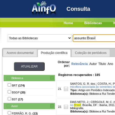
Consulta
Home
Bibliotecas
I
Acervo documental
Produção científica
Coleção de periódicos
Ordenar
Relevância
Autor
Título
Ano
por:
Registros recuperados : 185
Biblioteca
SANTOS, G. R. dos.
;
COSTA, H.
;
P
BRT
(174)
micoflora associada às sementes de 
21.
Tipo:
Artigo em Periódico Indexado
BSGP
(20)
Biblioteca(s):
Biblioteca Rui Tendi
BST
(17)
DIAS NETO, J.
;
CERGOLE, M. C. (O
no
Brasil
.
Brasília, DF : Ibama, 2011.
Autor
22.
bibliografia.
Biblioteca(s):
Biblioteca Rui Tendi
FERRÃO, R. G.
(13)