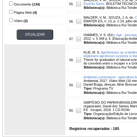
Espírito Santo.
BOLETIM TÉCNICO EMA
55.
Documento
(134)
Biblioteca(s):
Biblioteca Rui Tendi
Página Web
(4)
WALDER, V. M.
;
SOUZA, J. A. de.
C
Vídeo
(2)
EMATER-ES, n. 13, p. 1-24, julho d
56.
Biblioteca(s):
Biblioteca Rui Tendi
HAMMES, V. S. (Ed.).
Agir : percep
2012. v. 5 346 p. il. (Educação Ambi
57.
Biblioteca(s):
Biblioteca Rui Tendi
KLIE, M. S.
Agroforestry as a biodive
implement agroforest systems in the 
Thesis for graduation of natural sc
58.
do convênio entre o Incaper e a Göt
Biblioteca(s):
Biblioteca Rui Tendi
Ambiente sustentavel - agricultura 
Ambiental, 2017. Vídeo Web (16 min.
Daniel Braga, direçao: Almir Bressa
59.
Tipo:
Programa TV
Biblioteca(s):
Biblioteca Rui Tendi
SIMPÓSIO DO PAPAYA BRASILEIRO, 7. ,
organizador, David dos Santos Martin
ES : Incaper, 2018. 1 CD-ROM.
60.
Tipo:
Organização/Edição de Livro
Biblioteca(s):
Biblioteca Rui Tendi
Registros recuperados : 185