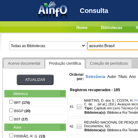
Consulta
Home
Bibliotecas
I
Acervo documental
Produção científica
Coleção de periódicos
Ordenar
Relevância
Autor
Título
Ano
por:
Registros recuperados : 185
Biblioteca
MARTINS, D. dos S.
;
COSTA, H.
Pr
BRT
(174)
C. de. ... [et al.]. (Ed.). Avanços te
41.
Tipo:
Capítulo em Livro Técnico-Cie
BSGP
(20)
Biblioteca(s):
Biblioteca Rui Tendi
BST
(17)
REUNIÃO NACIONAL DE PESQUISA DE
Documentos, 62).
42.
Autor
Biblioteca(s):
Biblioteca Rui Tendi
FERRÃO, R. G.
(13)