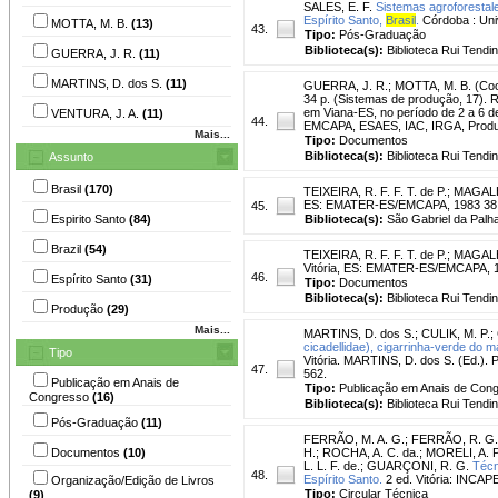
SALES, E. F.
Sistemas agroforestale
Espírito Santo,
Brasil
.
Córdoba : Uni
MOTTA, M. B.
(13)
43.
Tipo:
Pós-Graduação
Biblioteca(s):
Biblioteca Rui Tendi
GUERRA, J. R.
(11)
MARTINS, D. dos S.
(11)
GUERRA, J. R.
;
MOTTA, M. B. (Coo
34 p. (Sistemas de produção, 17). R
em Viana-ES, no período de 2 a 6 
VENTURA, J. A.
(11)
44.
EMCAPA, ESAES, IAC, IRGA, Produt
Mais...
Tipo:
Documentos
Biblioteca(s):
Biblioteca Rui Tendi
Assunto
Brasil
(170)
TEIXEIRA, R. F. F. T. de P.
;
MAGALH
ES: EMATER-ES/EMCAPA, 1983 38 p. 
45.
Espirito Santo
(84)
Biblioteca(s):
São Gabriel da Palha
Brazil
(54)
TEIXEIRA, R. F. F. T. de P.
;
MAGALHÃ
Vitória, ES: EMATER-ES/EMCAPA, 198
46.
Espírito Santo
(31)
Tipo:
Documentos
Biblioteca(s):
Biblioteca Rui Tendi
Produção
(29)
Mais...
MARTINS, D. dos S.
;
CULIK, M. P.
;
cicadellidae), cigarrinha-verde do m
Tipo
Vitória. MARTINS, D. dos S. (Ed.).
47.
562.
Publicação em Anais de
Tipo:
Publicação em Anais de Con
Congresso
(16)
Biblioteca(s):
Biblioteca Rui Tendi
Pós-Graduação
(11)
FERRÃO, M. A. G.
;
FERRÃO, R. G.
Documentos
(10)
H.
;
ROCHA, A. C. da.
;
MORELI, A. P
L. L. F. de.
;
GUARÇONI, R. G.
Técn
48.
Espírito Santo.
2 ed. Vitória: INCAPE
Organização/Edição de Livros
Tipo:
Circular Técnica
(9)