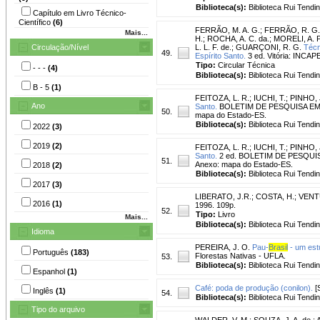
Biblioteca(s):
Biblioteca Rui Tendi
Capítulo em Livro Técnico-
Científico
(6)
FERRÃO, M. A. G.
;
FERRÃO, R. G.
Mais...
H.
;
ROCHA, A. C. da.
;
MORELI, A. P
Circulação/Nível
L. L. F. de.
;
GUARÇONI, R. G.
Técn
49.
Espírito Santo.
3 ed. Vitória: INCAPE
Tipo:
Circular Técnica
- - -
(4)
Biblioteca(s):
Biblioteca Rui Tendi
B - 5
(1)
FEITOZA, L. R.
;
IUCHI, T.
;
PINHO, 
Ano
Santo.
BOLETIM DE PESQUISA EMCAPA
50.
mapa do Estado-ES.
Biblioteca(s):
Biblioteca Rui Tendi
2022
(3)
2019
(2)
FEITOZA, L. R.
;
IUCHI, T.
;
PINHO, 
Santo.
2 ed. BOLETIM DE PESQUISA E
51.
Anexo: mapa do Estado-ES.
2018
(2)
Biblioteca(s):
Biblioteca Rui Tendi
2017
(3)
LIBERATO, J.R.
;
COSTA, H.
;
VENTU
2016
(1)
1996. 109p.
52.
Tipo:
Livro
Mais...
Biblioteca(s):
Biblioteca Rui Tendi
Idioma
PEREIRA, J. O.
Pau-
Brasil
- um est
Português
(183)
Florestas Nativas - UFLA.
53.
Biblioteca(s):
Biblioteca Rui Tendi
Espanhol
(1)
Café: poda de produção (conilon).
[S
Inglês
(1)
54.
Biblioteca(s):
Biblioteca Rui Tendi
Tipo do arquivo
WALDER, V. M.
;
SOUZA, J. A. de.
;