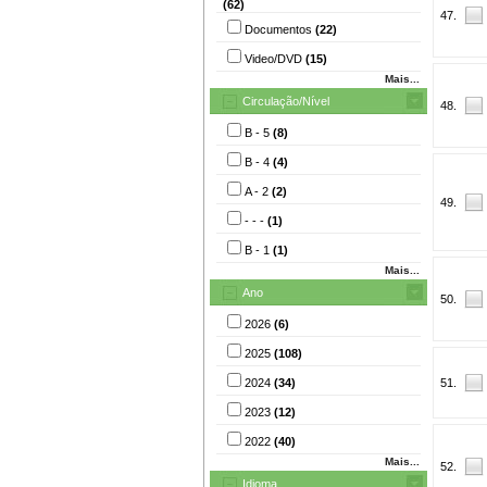
(62)
47.
Documentos
(22)
Video/DVD
(15)
Mais...
Circulação/Nível
48.
B - 5
(8)
B - 4
(4)
A - 2
(2)
49.
- - -
(1)
B - 1
(1)
Mais...
Ano
50.
2026
(6)
2025
(108)
2024
(34)
51.
2023
(12)
2022
(40)
Mais...
52.
Idioma