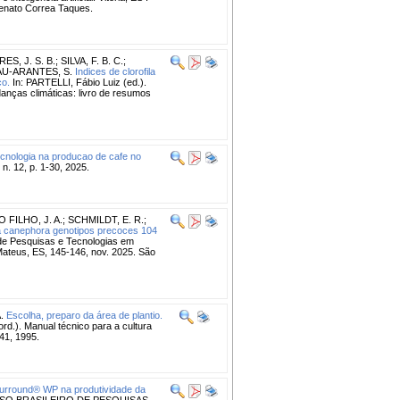
Renato Correa Taques.
RES, J. S. B.
;
SILVA, F. B. C.
;
U-ARANTES, S.
Indices de clorofila
co.
In: PARTELLI, Fábio Luiz (ed.).
nças climáticas: livro de resumos
tecnologia na producao de cafe no
12, p. 1-30, 2025.
FILHO, J. A.
;
SCHMILDT, E. R.
;
ea canephora genotipos precoces 104
 de Pesquisas e Tecnologias em
ateus, ES, 145-146, nov. 2025. São
.
Escolha, preparo da área de plantio.
rd.). Manual técnico para a cultura
-41, 1995.
Surround® WP na produtividade da
SO BRASILEIRO DE PESQUISAS