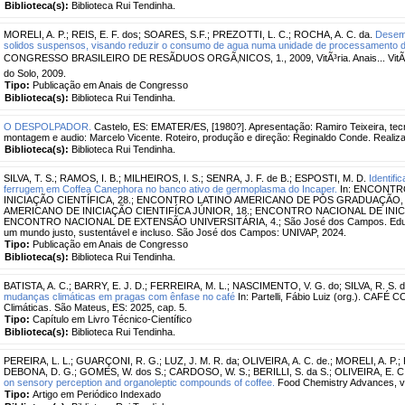
Biblioteca(s):
Biblioteca Rui Tendinha.
MORELI, A. P.
;
REIS, E. F. dos
;
SOARES, S.F.
;
PREZOTTI, L. C.
;
ROCHA, A. C. da.
Desem
solidos suspensos, visando reduzir o consumo de agua numa unidade de processamento dos
CONGRESSO BRASILEIRO DE RESÃDUOS ORGÃ‚NICOS, 1., 2009, VitÃ³ria. Anais... VitÃ³ria
do Solo, 2009.
Tipo:
Publicação em Anais de Congresso
Biblioteca(s):
Biblioteca Rui Tendinha.
O DESPOLPADOR.
Castelo, ES: EMATER/ES, [1980?]. Apresentação: Ramiro Teixeira, tec
montagem e audio: Marcelo Vicente. Roteiro, produção e direção: Reginaldo Conde. Reali
Biblioteca(s):
Biblioteca Rui Tendinha.
SILVA, T. S.
;
RAMOS, I. B.
;
MILHEIROS, I. S.
;
SENRA, J. F. de B.
;
ESPOSTI, M. D.
Identifi
ferrugem em Coffea Canephora no banco ativo de germoplasma do Incaper.
In: ENCONTR
INICIAÇÃO CIENTÍFICA, 28.; ENCONTRO LATINO AMERICANO DE PÓS GRADUAÇÃO,
AMERICANO DE INICIAÇÃO CIENTIFÍCA JÚNIOR, 18.; ENCONTRO NACIONAL DE INIC
ENCONTRO NACIONAL DE EXTENSÃO UNIVERSITÁRIA, 4.; São José dos Campos. Educaç
um mundo justo, sustentável e incluso. São José dos Campos: UNIVAP, 2024.
Tipo:
Publicação em Anais de Congresso
Biblioteca(s):
Biblioteca Rui Tendinha.
BATISTA, A. C.
;
BARRY, E. J. D.
;
FERREIRA, M. L.
;
NASCIMENTO, V. G. do
;
SILVA, R. S. 
mudanças climáticas em pragas com ênfase no café
In: Partelli, Fábio Luiz (org.). CAF
Climáticas. São Mateus, ES: 2025, cap. 5.
Tipo:
Capítulo em Livro Técnico-Científico
Biblioteca(s):
Biblioteca Rui Tendinha.
PEREIRA, L. L.
;
GUARÇONI, R. G.
;
LUZ, J. M. R. da
;
OLIVEIRA, A. C. de.
;
MORELI, A. P.
;
DEBONA, D. G.
;
GOMES, W. dos S.
;
CARDOSO, W. S.
;
BERILLI, S. da S.
;
OLIVEIRA, E. C.
on sensory perception and organoleptic compounds of coffee.
Food Chemistry Advances, v.
Tipo:
Artigo em Periódico Indexado