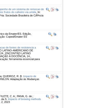
penho de um sistema de remocao de
 frutos do cafeeiro via umida.
In:
: Sociedade Brasileira de CiÃªncia
nico da Emater/ES. Edição,
zação: Coped/Emater ES
cacao de fontes de resistencia a
O LATINO-AMERICANO DE
 24.; ENCONTRO LATINO
IAÇÃO À DOCÊNCIA, 14.,
ão: ferramenta essencial para
da
;
QUEIROZ, R. B.
Impacto de
É CONILON: Adaptação às Mudanças
FILETE, C. A.
;
PAIVA, G. de.
;
 da S.
Impacts of brewing methods
 2, 2023