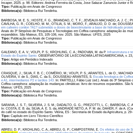
Incaper, 2025. p. 98. Editores: Andrea Ferreira da Costa, Jose Salazar Zanuncio Junior e 
Tipo:
Publicação em Anais de Congresso
Biblioteca(s):
Biblioteca Rui Tendinha.
BARBOSA, M. E. S.
;
HOSTE, F. G.
;
BRANDAO, C. T. F.
;
JEVEAUX-MACHADO, A. J. C.
;
PI
CAVILHA, G. R.
;
COELHO, M. M.
;
OTILIA, S. M.
;
MORO, F.
;
ARAUJO, D. D. de
;
DOUSSEA
em cafeeiro conilon ?A1? submetido a doses de bioestimulante a base de hidrolisado protei
Anais do 3º Simpósio de Pesquisas e Tecnologias em Coffea canephora: adaptação às muda
expandidos. São Mateus, ES, 105-106, nov. 2025. São Mateus: UFES, 2025
Tipo:
Publicação em Anais de Congresso
Biblioteca(s):
Biblioteca Rui Tendinha.
GALEANO, E. A. V.
;
VOLPI, P. S.
;
KROHLING, C. A.
;
PADOVAN, M. da P.
Infraestrutura e 
Estado do Espirito Santo.
OBSERVATÓRIO DE LA ECONOMÍA LATINOAMERICANA, v. 23, n. 
Tipo:
Artigo em Periódico Indexado
Biblioteca(s):
Biblioteca Rui Tendinha.
CRASQUE, J.
;
SILVA, F. B. C.
;
COMÉRIO, M.
;
VOLPI, P. S.
;
ARANTES, L. de O.
;
MACHADO 
OLIVEIRA, V. de S.
;
DIAS, C. da S.
;
DOUSSEAU-ARANTES, S.
Escala fenologica de Coff
e A1, intermediarios P2 e tardios 143.
In: PARTELLI, Fábio Luiz (ed.). Anais do 3º Simpósio
Coffea canephora: adaptação às mudanças climáticas: livro de resumos expandidos. São M
Mateus: UFES, 2025
Tipo:
Publicação em Anais de Congresso
Biblioteca(s):
Biblioteca Rui Tendinha.
SARAIVA, J. S. T.
;
SILVEIRA, J. S. M.
;
DADALTO, G. G.
;
PREZOTTI, L. C.
;
BARBOSA, C. A
In: COSTA, E. B. da; SILVA, A. E. S. da; ANDRADE NETO, A. P. M. de; DAHER, F. de A. (Coo
do café no estado do Espírito Santo. Vitória, ES : Secretaria de Estado da Agricultura, p. 29
Tipo:
Capítulo em Livro Técnico-Científico
Biblioteca(s):
Biblioteca Rui Tendinha.
ABREU, D. P.
;
KROHLING, C. A.
;
ABREU, G. P.
;
CAMPOSTRINI, E.
Os efeitos do uso de 
cafeicultura
praticada nas condiçoes edofaclimaticas de regioes de baixada.
In: CONGRES