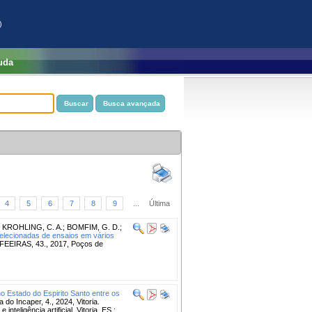
)
uda
4
5
6
7
8
9
...
Última
;
KROHLING, C. A.
;
BOMFIM, G. D.
;
elecionadas de ensaios em vários
IRAS, 43., 2017, Poços de
o Estado do Espirito Santo entre os
o Incaper, 4., 2024, Vitoria.
eligência artificial. Vitoria, ES :