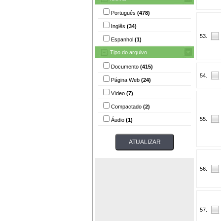
Português
(478)
Inglês
(34)
53.
Espanhol
(1)
Tipo do arquivo
Documento
(415)
54.
Página Web
(24)
Vídeo
(7)
Compactado
(2)
55.
Áudio
(1)
56.
57.