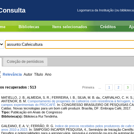
Consulta
Logomarca da Instituição (ou biblioteca
me
Bibliotecas
Itens selecionados
Créditos
Aj
Coleção de periódicos
r
Relevância
Autor
Título
Ano
:
ros recuperados : 513
Primeira
...
1
2
3
MATIELLO, J. B.
;
ALMEIDA, S. R.
;
FERREIRA, I. B.
;
SILVA, M. B. da.
;
CARVALHO, C. H. S.
ANTENOR, B. M.
Comportamento de progenies de cafeeiros com resistência à ferrugem, s
campos experimentais do PROCAFÉ.
In: CONGRESSO BRASILEIRO DE PESQUISAS CAFEE
Caldas. Novas tecnologias para um bom café produzir. Brasília, DF: Embrapa Café, 2017.
Tipo:
Publicação em Anais de Congresso
Biblioteca(s):
Biblioteca Rui Tendinha.
GALEANO, E. A. V.
;
FERRÃO, R. G.
Indice de precos recebidos pelos produtores de cafe n
anos 2010 a 2023.
In: SIMPOSIO INCAPER PESQUISA, 4., Seminário de Iniciação Científica d
Desafios e potencialidades para a agropecuária, pesquisa e extensão na era da automação e int