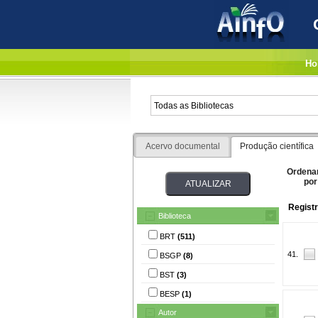
Ho
Acervo documental
Produção científica
Ordena
por
Regist
Biblioteca
BRT
(511)
41.
BSGP
(8)
BST
(3)
BESP
(1)
Autor