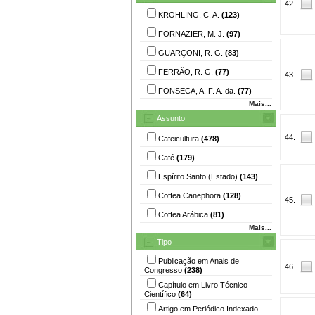
42.
KROHLING, C. A.
(123)
FORNAZIER, M. J.
(97)
GUARÇONI, R. G.
(83)
FERRÃO, R. G.
(77)
43.
FONSECA, A. F. A. da.
(77)
Mais...
Assunto
44.
Cafeicultura
(478)
Café
(179)
Espírito Santo (Estado)
(143)
Coffea Canephora
(128)
45.
Coffea Arábica
(81)
Mais...
Tipo
Publicação em Anais de
46.
Congresso
(238)
Capítulo em Livro Técnico-
Científico
(64)
Artigo em Periódico Indexado