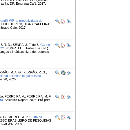
asília, DF: Embrapa Café, 2017.
round® WP na produtividade de
LEIRO DE PESQUISAS CAFEEIRAS,
Embrapa Café, 2017.
S, T. D.
;
SENRA, J. F. de B.
Ganho
52?.
In: PARTELLI, Fábio Luiz (ed.).
nças climáticas: livro de resumos
RRÃO, M. A. G.
;
FERRÃO, R. G.
;
sted selection to guide mate
n. 20, 2025.
 da
;
FERREIRA, A.
;
FERREIRA, M. F.
ra.
Scientific Report, 2026. Pré-print.
A. G.
;
MORELI, A. P.
Custo da
ESSO BRASILEIRO DE PESQUISAS
PROCAFÃ‰, 2009.