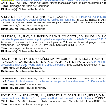
CAFEEIRAS, 43., 2017, Poços de Caldas. Novas tecnologias para um bom café produzir. Br
Tipo:
Publicação em Anais de Congresso
Biblioteca(s):
Biblioteca Rui Tendinha.
ABREU, D. P.
;
KROHLING, C. A.
;
ABREU, G. P.
;
CAMPOSTRINI, E.
Efeitos do uso de Sur
cafezais nas condições edofaclimáticas de regiões de montanha.
In: CONGRESSO BRASI
43., 2017, Poços de Caldas. Novas tecnologias para um bom café produzir. Brasília, DF: 
Tipo:
Publicação em Anais de Congresso
Biblioteca(s):
Biblioteca Rui Tendinha.
MILHEIROS, I. S.
;
SILVA, T. S.
;
RODRIGUES, W. N.
;
COLODETTI, T. V.
;
RAMOS, I. B.
;
RIO
de seleção para rendimento de grãos pilados em genótipos da variedade Conquista ?ES81
Anais do 3º Simpósio de Pesquisas e Tecnologias em Coffea canephora: adaptação às muda
expandidos. São Mateus, ES, 25-26, nov. 2025. São Mateus: UFES, 2025
Tipo:
Publicação em Anais de Congresso
Biblioteca(s):
Biblioteca Rui Tendinha.
ROCHA, R. B.
;
SUELA, M. M.
;
COMÉRIO, M.
;
RIVA-SOUZA, E. M.
;
SENRA, J. F. de B.
;
FE
FONSECA, A. F. A. da.
;
VERDIN FILHO, A. C.
;
VOLPI, P. S.
;
FERRAO, L. F. V.
Genomic-assi
allocation and leverage hybrid vigor in Coffea canephora.
Tree Genetics & Genomes, v. 21, 
Tipo:
Artigo em Periódico Indexado
Biblioteca(s):
Biblioteca Rui Tendinha.
OLIVEIRA, R. G. de
;
ALMEIDA, F. A. N. de
;
ZAIDAN, I. R.
;
SENRA, J. F. de B.
;
SILVA, M. A.
da S.
Genomic discrimination of the botanical groups conilon and robusta of Coffea canepho
Tipo:
Artigo em Periódico Indexado
Biblioteca(s):
Biblioteca Rui Tendinha.
ROCHA, A. C. da.
;
FORNAZIER, M. J.
;
PREZOTTI, L. C.
;
BOREL, R. M. A.
;
FERRÃƒO, M. 
producao de cafe 'IAPAR-59' em regiao de altitude no Estado do Espirito Santo
In: CONGR
CAFEEIRAS, 35., 2009, AraxÃ¡. Trabalhos apresentados... Varginha, MG: FundaÃ§Ã£o 
Tipo:
Publicação em Anais de Congresso