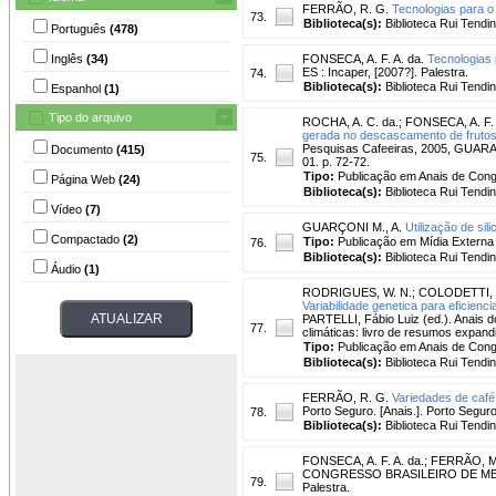
FERRÃO, R. G.
Tecnologias para o 
73.
Biblioteca(s):
Biblioteca Rui Tendi
Português
(478)
Inglês
(34)
FONSECA, A. F. A. da.
Tecnologias 
ES : Incaper, [2007?]. Palestra.
74.
Biblioteca(s):
Biblioteca Rui Tendi
Espanhol
(1)
Tipo do arquivo
ROCHA, A. C. da.
;
FONSECA, A. F. 
gerada no descascamento de frutos 
Pesquisas Cafeeiras, 2005, GUARA
Documento
(415)
75.
01. p. 72-72.
Tipo:
Publicação em Anais de Con
Página Web
(24)
Biblioteca(s):
Biblioteca Rui Tendi
Vídeo
(7)
GUARÇONI M., A.
Utilização de sil
Compactado
(2)
Tipo:
Publicação em Mídia Externa
76.
Biblioteca(s):
Biblioteca Rui Tendi
Áudio
(1)
RODRIGUES, W. N.
;
COLODETTI, T
Variabilidade genetica para eficie
PARTELLI, Fábio Luiz (ed.). Anais
77.
climáticas: livro de resumos expan
Tipo:
Publicação em Anais de Con
Biblioteca(s):
Biblioteca Rui Tendi
FERRÃO, R. G.
Variedades de café 
Porto Seguro. [Anais.]. Porto Segur
78.
Biblioteca(s):
Biblioteca Rui Tendi
FONSECA, A. F. A. da.
;
FERRÃO, M.
CONGRESSO BRASILEIRO DE MELHOR
79.
Palestra.