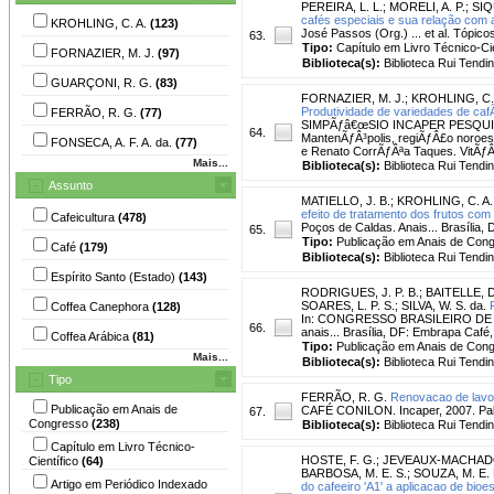
PEREIRA, L. L.
;
MORELI, A. P.
;
SIQ
cafés especiais e sua relação com 
KROHLING, C. A.
(123)
José Passos (Org.) ... et al. Tópico
63.
Tipo:
Capítulo em Livro Técnico-Cie
FORNAZIER, M. J.
(97)
Biblioteca(s):
Biblioteca Rui Tendi
GUARÇONI, R. G.
(83)
FORNAZIER, M. J.
;
KROHLING, C.
Produtividade de variedades de ca
FERRÃO, R. G.
(77)
SIMPÃƒâ€œSIO INCAPER PESQUISA, 3
64.
MantenÃƒÂ³polis, regiÃƒÂ£o noroest
FONSECA, A. F. A. da.
(77)
e Renato CorrÃƒÂªa Taques. VitÃƒÂ³r
Mais...
Biblioteca(s):
Biblioteca Rui Tendi
Assunto
MATIELLO, J. B.
;
KROHLING, C. A.
efeito de tratamento dos frutos com
Cafeicultura
(478)
Poços de Caldas. Anais... Brasília,
65.
Tipo:
Publicação em Anais de Con
Café
(179)
Biblioteca(s):
Biblioteca Rui Tendi
Espírito Santo (Estado)
(143)
RODRIGUES, J. P. B.
;
BAITELLE, D
SOARES, L. P. S.
;
SILVA, W. S. da.
Coffea Canephora
(128)
In: CONGRESSO BRASILEIRO DE PES
66.
anais... Brasília, DF: Embrapa Café,
Coffea Arábica
(81)
Tipo:
Publicação em Anais de Con
Mais...
Biblioteca(s):
Biblioteca Rui Tendi
Tipo
FERRÃO, R. G.
Renovacao de lavou
Publicação em Anais de
CAFÉ CONILON. Incaper, 2007. Pal
67.
Congresso
(238)
Biblioteca(s):
Biblioteca Rui Tendi
Capítulo em Livro Técnico-
HOSTE, F. G.
;
JEVEAUX-MACHADO,
Científico
(64)
BARBOSA, M. E. S.
;
SOUZA, M. E. 
Artigo em Periódico Indexado
do cafeeiro 'A1' a aplicacao de bioe