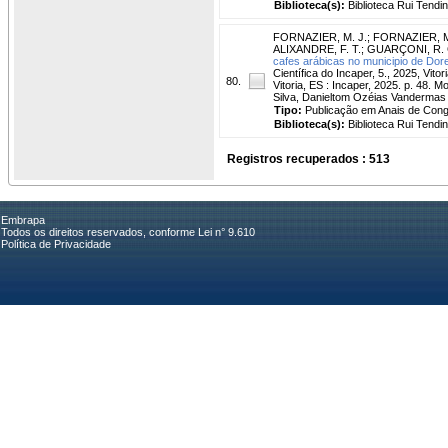
Biblioteca(s):
Biblioteca Rui Tendi
FORNAZIER, M. J.
;
FORNAZIER, M
ALIXANDRE, F. T.
;
GUARÇONI, R. 
cafes arábicas no municipio de Dor
Científica do Incaper, 5., 2025, Vit
80.
Vitoria, ES : Incaper, 2025. p. 48.
Silva, Danieltom Ozéias Vandermas
Tipo:
Publicação em Anais de Con
Biblioteca(s):
Biblioteca Rui Tendi
Registros recuperados : 513
Embrapa
Todos os direitos reservados, conforme Lei n° 9.610
Política de Privacidade