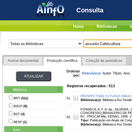
Consulta
Home
Bibliotecas
I
Acervo documental
Produção científica
Coleção de periódicos
Ordenar
Relevância
Autor
Título
Ano
por:
Registros recuperados : 513
Biblioteca
PERSPECTIVAS FUTURAS PARA O
BRT
(511)
61.
Biblioteca(s):
Biblioteca Rui Tendi
BSGP
(8)
FONSECA, A. F. A. da.
;
SILVEIRA, J
CONGRESSO BRASILEIRO DE PESQUI
BST
(3)
RJ : PROCAFÃ‰, DENAC, 1995. 21
62.
Tipo:
Publicação em Anais de Con
BESP
(1)
Biblioteca(s):
Biblioteca Rui Tendi
Autor