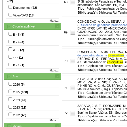
(62)
3º Simpósio de Pesquisas e Tecnol
68.
expandidos. São Mateus, ES, 103-1
Documentos
(22)
Tipo:
Publicação em Anais de Con
Biblioteca(s):
Biblioteca Rui Tendi
Video/DVD
(15)
Mais...
CONCEICAO, A. O. da
;
SENRA, J. F
S.
Selecao de genotipos promissores
Circulação/Nível
ENCONTRO LATINO AMERICANO D
GRADUACAO, 22., 2023, Sao Jose do
69.
B - 5
(8)
saberes para a sociedade . Sao J
Tipo:
Publicação em Anais de Con
B - 4
(4)
Biblioteca(s):
Biblioteca Rui Tendi
A - 2
(2)
FONSECA, A. F. A. da.
;
FERRÃO, M.
de competitividade na
cafeicultura
.
I
- - -
(1)
FERRÃO, R. G.; FERRÃO, M. A. G.; 
70.
a sustentabilidade da
cafeicultura
. 
B - 1
(1)
Tipo:
Capítulo em Livro Técnico-Cie
Biblioteca(s):
Biblioteca Rui Tendi
Mais...
Ano
SILVA, J. M. V. de O. da
;
SOUZA, M.
MOREIRA, M. F.
;
SIQUEIRA, C. B.
;
2026
(6)
PINHEIRO, A. C. M.
;
GUERRA, A. C
71.
Mauricio Novaes (Org.). Tópicos e
2025
(108)
Tipo:
Capítulo em Livro Técnico-Cie
Biblioteca(s):
Biblioteca Rui Tendi
2024
(34)
SARAIVA, J. S. T.
;
FORNAZIER, M. 
2023
(12)
SILVA, A. E. S. da; ANDRADE NETO, 
Espírito Santo. Vitória, ES : Secreta
72.
2022
(40)
Tipo:
Capítulo em Livro Técnico-Cie
Biblioteca(s):
Biblioteca Rui Tendi
Mais...
Idioma