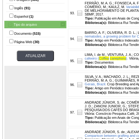
FERRÃO, M. A. G.
;
FONSECA, A. F.
COMÉRIO, M.
;
KAULZ, M.
Variabil
Inglês
(91)
DE MELHORAMENTO DE PLANTAS, 9., 
93.
SBMP, 2017.
Espanhol
(1)
Tipo:
Publicação em Anais de Con
Biblioteca(s):
Biblioteca Rui Tendi
Tipo do arquivo
BARRO, A. F.
;
OLIVEIRA, R. D. L.
;
Documento
(515)
nematodes, a growing problem for Con
94.
Tipo:
Artigo em Periódico Indexado
Página Web
(30)
Biblioteca(s):
Biblioteca Rui Tendi
LIMA, I. de M.
;
VENTURA, J. A.
;
CO
cafeeiro (
Coffea
canephora
).
Vitória
95.
Tipo:
Documentos
Biblioteca(s):
Biblioteca Rui Tendi
SILVA, V. A.
;
MACHADO, J. L.
;
REZE
FERRÃO, M. A. G.
;
GUIMARÃES, R.
Gerais, Brazil.
Crop Breeding and App
96.
Tipo:
Artigo em Periódico Indexado
Biblioteca(s):
Biblioteca Rui Tendi
ANDRADE JÚNIOR, S. de
;
COMÉRI
J. D.
;
ZANONI JUNIOR, G.
;
STEFE
PESQUISA DOS CAFÉS DO BRASIL, 10.,
97.
Vitória: Consórcio Pesquisa Café, 2
Tipo:
Publicação em Anais de Con
Biblioteca(s):
Biblioteca Rui Tendi
ANDRADE JÚNIOR, S. de.
;
ALEXAN
Comparison between grafting and cut