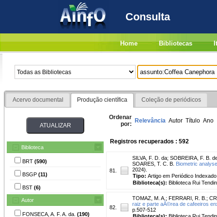
Consulta
Home
Bibliotecas
I
Acervo documental
Produção científica
Coleção de periódicos
Ordenar
Relevância
Autor
Título
Ano
por:
Registros recuperados : 592
Biblioteca
SILVA, F. D. da
;
SOBREIRA, F. B. de
BRT
(590)
SOARES, T. C. B.
Biometric analyse
2024).
81.
BSGP
(11)
Tipo:
Artigo em Periódico Indexado
Biblioteca(s):
Biblioteca Rui Tendi
BST
(6)
TOMAZ, M. A.
;
FERRARI, R. B.
;
CR
Autor
raiz e parte aÃ©rea de cafeeiros e
82.
p.507-512
FONSECA, A. F. A. da.
(190)
Biblioteca(s):
Biblioteca Rui Tendi