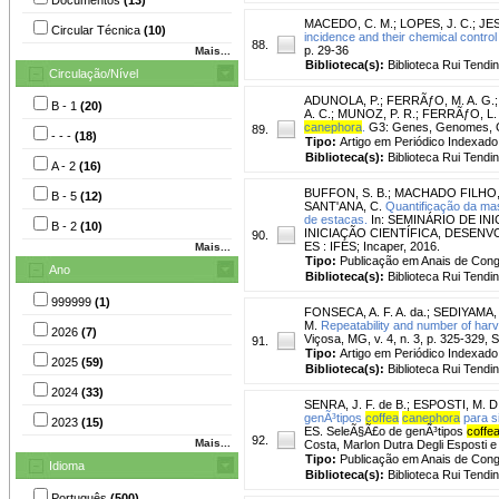
MACEDO, C. M.
;
LOPES, J. C.
;
JES
Circular Técnica
(10)
incidence and their chemical control
88.
p. 29-36
Mais...
Biblioteca(s):
Biblioteca Rui Tendi
Circulação/Nível
ADUNOLA, P.
;
FERRÃƒO, M. A. G.
B - 1
(20)
A. C.
;
MUNOZ, P. R.
;
FERRÃƒO, L. 
canephora
.
G3: Genes, Genomes, Gen
89.
- - -
(18)
Tipo:
Artigo em Periódico Indexado
Biblioteca(s):
Biblioteca Rui Tendi
A - 2
(16)
BUFFON, S. B.
;
MACHADO FILHO, 
B - 5
(12)
SANT'ANA, C.
Quantificação da ma
de estacas.
In: SEMINÁRIO DE IN
B - 2
(10)
INICIAÇÃO CIENTÍFICA, DESENVO
90.
ES : IFES; Incaper, 2016.
Mais...
Tipo:
Publicação em Anais de Con
Ano
Biblioteca(s):
Biblioteca Rui Tendi
999999
(1)
FONSECA, A. F. A. da.
;
SEDIYAMA, 
M.
Repeatability and number of harve
2026
(7)
Viçosa, MG, v. 4, n. 3, p. 325-329, 
91.
Tipo:
Artigo em Periódico Indexado
2025
(59)
Biblioteca(s):
Biblioteca Rui Tendi
2024
(33)
SENRA, J. F. de B.
;
ESPOSTI, M. D
genÃ³tipos
coffea
canephora
para s
2023
(15)
ES. SeleÃ§Ã£o de genÃ³tipos
coffe
92.
Mais...
Costa, Marlon Dutra Degli Esposti e 
Tipo:
Publicação em Anais de Con
Idioma
Biblioteca(s):
Biblioteca Rui Tendi
Português
(500)