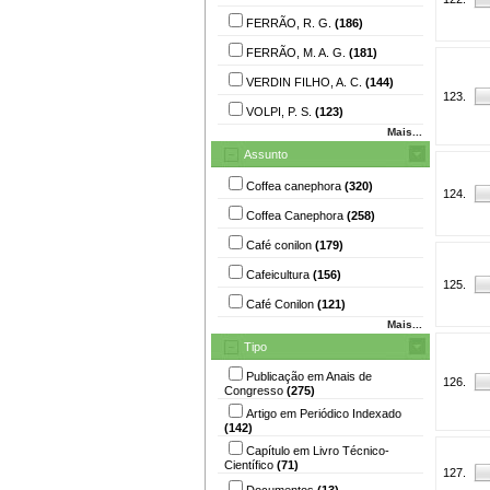
FERRÃO, R. G.
(186)
FERRÃO, M. A. G.
(181)
VERDIN FILHO, A. C.
(144)
123.
VOLPI, P. S.
(123)
Mais...
Assunto
Coffea canephora
(320)
124.
Coffea Canephora
(258)
Café conilon
(179)
Cafeicultura
(156)
125.
Café Conilon
(121)
Mais...
Tipo
Publicação em Anais de
126.
Congresso
(275)
Artigo em Periódico Indexado
(142)
Capítulo em Livro Técnico-
Científico
(71)
127.
Documentos
(13)