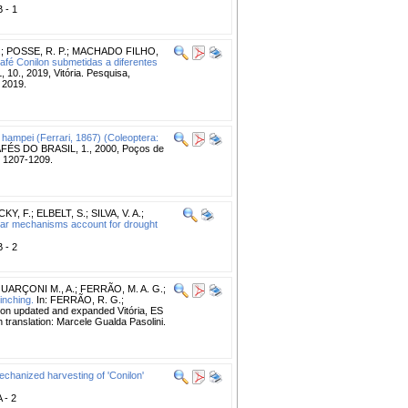
B - 1
.
;
POSSE, R. P.
;
MACHADO FILHO,
fé Conilon submetidas a diferentes
, 2019, Vitória. Pesquisa,
, 2019.
ampei (Ferrari, 1867) (Coleoptera:
ÉS DO BRASIL, 1., 2000, Poços de
. 1207-1209.
CKY, F.
;
ELBELT, S.
;
SILVA, V. A.
;
ular mechanisms account for drought
B - 2
UARÇONI M., A.
;
FERRÃO, M. A. G.
;
inching.
In: FERRÃO, R. G.;
ion updated and expanded Vitória, ES
h translation: Marcele Gualda Pasolini.
chanized harvesting of 'Conilon'
A - 2