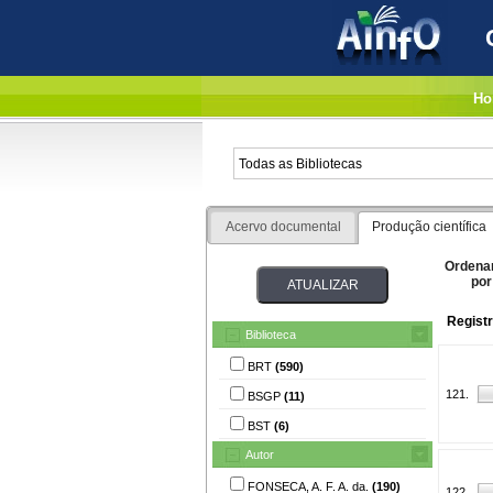
Ho
Acervo documental
Produção científica
Ordena
por
Regist
Biblioteca
BRT
(590)
121.
BSGP
(11)
BST
(6)
Autor
FONSECA, A. F. A. da.
(190)
122.