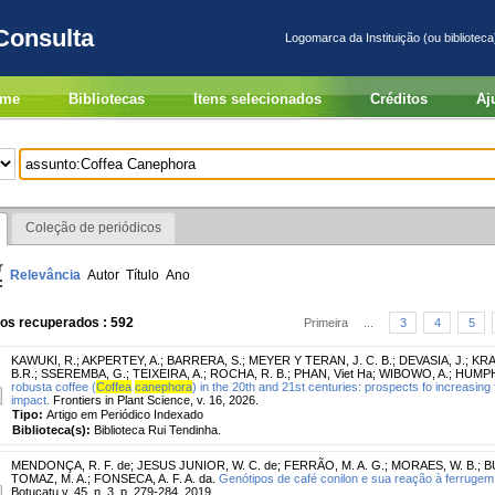
Consulta
Logomarca da Instituição (ou biblioteca
me
Bibliotecas
Itens selecionados
Créditos
Aj
Coleção de periódicos
r
Relevância
Autor
Título
Ano
:
ros recuperados : 592
Primeira
...
3
4
5
KAWUKI, R.
;
AKPERTEY, A.
;
BARRERA, S.
;
MEYER Y TERAN, J. C. B.
;
DEVASIA, J.
;
KRA
B.R.
;
SSEREMBA, G.
;
TEIXEIRA, A.
;
ROCHA, R. B.
;
PHAN, Viet Ha
;
WIBOWO, A.
;
HUMPH
robusta coffee (
Coffea
canephora
) in the 20th and 21st centuries: prospects fo increasing
impact.
Frontiers in Plant Science, v. 16, 2026.
Tipo:
Artigo em Periódico Indexado
Biblioteca(s):
Biblioteca Rui Tendinha.
MENDONÇA, R. F. de
;
JESUS JUNIOR, W. C. de
;
FERRÃO, M. A. G.
;
MORAES, W. B.
;
B
TOMAZ, M. A.
;
FONSECA, A. F. A. da.
Genótipos de café conilon e sua reação à ferrugem 
Botucatu v. 45, n. 3, p. 279-284, 2019.