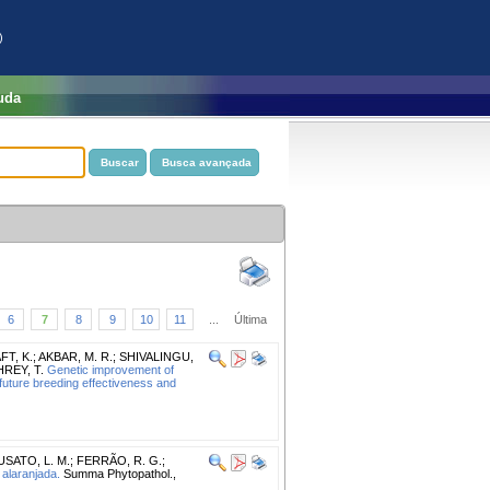
)
uda
6
7
8
9
10
11
...
Última
FT, K.
;
AKBAR, M. R.
;
SHIVALINGU,
REY, T.
Genetic improvement of
 future breeding effectiveness and
USATO, L. M.
;
FERRÃO, R. G.
;
alaranjada.
Summa Phytopathol.,