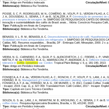
Tipo:
Artigo em Periódico Indexado
Circulação/Nível:
Biblioteca(s):
Biblioteca Rui Tendinha.
POSSE, S. C. P.
;
RODRIGUES, W. N.
;
COMÉRIO, M.
;
VOLPI, P. S.
;
VERDIN FILHO, A. C
J. A.
;
DOUSSEAU, S.
;
SENRA, J. F. de B.
;
SCALZER, A. P.
Germinação de sementes de ca
processos e tempos de secagem.
In: SIMPÓSIO DE PESQUISA DOS CAFÉS DO BRASIL, 10.
inovação e sustentabilidade dos cafés do Brasil: anais... Vitória: Consórcio Pesquisa Café
Tipo:
Publicação em Anais de Congresso
Biblioteca(s):
Biblioteca Rui Tendinha.
BENASSI, V. L. R. M.
;
BENASSI, A. C.
Desenvolvimento da broca-do-café, Hypothenemus h
Scolytidae) em frutos armazenados em refrigerador.
I: SIMPÓSIO DE PESQUISA DOS CAF
Caldas, MG. Resumos expandidos... Brasília, DF : Embrapa Café; Minasplan, 2000. 2 v. p
Tipo:
Publicação em Anais de Congresso
Biblioteca(s):
Biblioteca Rui Tendinha.
VIEIRA, N. G.
;
CARNEIRO, F. A.
;
SUJII, P. S.
;
ALEKCEVETCH, J. C.
;
FREIRE, L. P.
;
VINE
MATTA, F. M. da
;
FERRÃO, M. A. G.
;
MARRACCINI, P.
;
ANDRADE, A. C.
Different molec
tolerance in
Coffea
canephora
var. Conilon.
Tropical Plant Biology v. 6, p. 181-190, 2013.
Tipo:
Artigo em Periódico Indexado
Circulação/Nível:
Biblioteca(s):
Biblioteca Rui Tendinha.
FONSECA, A. F. A. da.
;
VERDIN FILHO, A. C.
;
RONCHI, C. P.
;
VOLPI, P. S.
;
LANI, J. A.
;
G
FERRÃO, R. G.
Management of Conilon coffee cultivation: planting, spacing, pruning and p
FONSECA, A. F. A. da.; FERRÃO, M. A. G.; DE MUNER, L. H. (Ed.). Conilon Coffee. 3 edit
: Incaper, 2019. Cap. 11, p. 327-359. Translated from: Café Conilon, 2017 - Incaper. Englis
Tipo:
Capítulo em Livro Técnico-Científico
Biblioteca(s):
Biblioteca Rui Tendinha.
SOUZA, G. S. de.
;
LANI, J. A.
;
INFANTINI, M. B.
;
KROHLING, C. A.
;
SENRA, J. F. de B.
Me
coffee clones.
Pesquisa Agropecuária Brasileira, Brasília, v. 55, e01240, 2020.
Tipo:
Artigo em Periódico Indexado
Circulação/Nível: