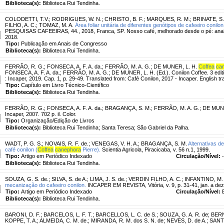
Biblioteca(s):
Biblioteca Rui Tendinha.
COLODETTI, T.V.
;
RODRIGUES, W. N.
;
CHRISTO, B. F.
;
MARQUES, R. M.
;
BRINATE, S.
FILHO, A. C.
;
TOMAZ, M. A.
Área foliar unitária de diferentes genótipos de cafeeiro conilon
PESQUISAS CAFEEIRAS, 44., 2018, Franca, SP. Nosso café, melhorado desde o pé: anais.
2018.
Tipo:
Publicação em Anais de Congresso
Biblioteca(s):
Biblioteca Rui Tendinha.
FERRÃO, R. G.
;
FONSECA, A. F. A. da.
;
FERRÃO, M. A. G.
;
DE MUNER, L. H.
Coffea
ca
FONSECA, A. F. A. da.; FERRÃO, M. A. G.; DE MUNER, L. H. (Ed.). Conilon Coffee. 3 edit
: Incaper, 2019. Cap. 1, p. 29-49. Translated from: Café Conilon, 2017 - Incaper. English tr
Tipo:
Capítulo em Livro Técnico-Científico
Biblioteca(s):
Biblioteca Rui Tendinha.
FERRÃO, R. G.
;
FONSECA, A. F. A. da.
;
BRAGANÇA, S. M.
;
FERRÃO, M. A. G.
;
DE MUNER
Incaper, 2007. 702 p. il. Color.
Tipo:
Organização/Edição de Livros
Biblioteca(s):
Biblioteca Rui Tendinha; Santa Teresa; São Gabriel da Palha.
WADT, P. G. S.
;
NOVAIS, R. F. de.
;
VENEGAS, V. H. A.
;
BRAGANÇA, S. M.
Alternativas d
café conilon (
Coffea
canephora
Pierre).
Scientia Agricola, Piracicaba, v. 56 n.1, 1999.
Tipo:
Artigo em Periódico Indexado
Circulação/Nível:
-
Biblioteca(s):
Biblioteca Rui Tendinha.
SOUZA, G. S. de.
;
SILVA, S. de A.
;
LIMA, J. S. de.
;
VERDIN FILHO, A. C.
;
INFANTINO, M. 
mecanização do cafeeiro conilon.
INCAPER EM REVISTA, Vitória, v. 9, p. 31-41, jan. a dez
Tipo:
Artigo em Periódico Indexado
Circulação/Nível:
Biblioteca(s):
Biblioteca Rui Tendinha.
BARONI, D. F.
;
BARCELOS, L. F. T.
;
BARCELLOS, L. C. de S.
;
SOUZA, G. A. R. de
;
BERN
KOPPE, T. A.
;
ALMEIDA, C. M. de.
;
MIRANDA, R. M. dos S. N. de
;
NEVES, D. de A.
;
SANTO