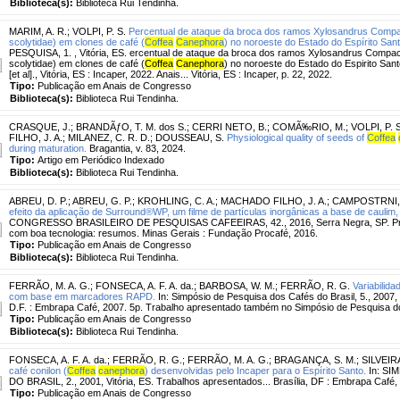
Biblioteca(s):
Biblioteca Rui Tendinha.
MARIM, A. R.
;
VOLPI, P. S.
Percentual de ataque da broca dos ramos Xylosandrus Compac
scolytidae) em clones de café (
Coffea
Canephora
) no noroeste do Estado do Espírito Sant
PESQUISA, 1. , Vitória, ES. ercentual de ataque da broca dos ramos Xylosandrus Compact
scolytidae) em clones de café (
Coffea
Canephora
) no noroeste do Estado do Espirito Sant
[et al]., Vitória, ES : Incaper, 2022. Anais... Vitória, ES : Incaper, p. 22, 2022.
Tipo:
Publicação em Anais de Congresso
Biblioteca(s):
Biblioteca Rui Tendinha.
CRASQUE, J.
;
BRANDÃƒO, T. M. dos S.
;
CERRI NETO, B.
;
COMÃ‰RIO, M.
;
VOLPI, P. S
FILHO, J. A.
;
MILANEZ, C. R. D.
;
DOUSSEAU, S.
Physiological quality of seeds of
Coffea
during maturation.
Bragantia, v. 83, 2024.
Tipo:
Artigo em Periódico Indexado
Biblioteca(s):
Biblioteca Rui Tendinha.
ABREU, D. P.
;
ABREU, G. P.
;
KROHLING, C. A.
;
MACHADO FILHO, J. A.
;
CAMPOSTRNI,
efeito da aplicação de Surround®WP, um filme de partículas inorgânicas a base de caulim
CONGRESSO BRASILEIRO DE PESQUISAS CAFEEIRAS, 42., 2016, Serra Negra, SP. Prod
com boa tecnologia: resumos. Minas Gerais : Fundação Procafé, 2016.
Tipo:
Publicação em Anais de Congresso
Biblioteca(s):
Biblioteca Rui Tendinha.
FERRÃO, M. A. G.
;
FONSECA, A. F. A. da.
;
BARBOSA, W. M.
;
FERRÃO, R. G.
Variabilid
com base em marcadores RAPD.
In: Simpósio de Pesquisa dos Cafés do Brasil, 5., 2007, 
D.F. : Embrapa Café, 2007. 5p. Trabalho apresentado também no Simpósio de Pesquisa do
Tipo:
Publicação em Anais de Congresso
Biblioteca(s):
Biblioteca Rui Tendinha.
FONSECA, A. F. A. da.
;
FERRÃO, R. G.
;
FERRÃO, M. A. G.
;
BRAGANÇA, S. M.
;
SILVEIRA
café conilon (
Coffea
canephora
) desenvolvidas pelo Incaper para o Espírito Santo.
In: SI
DO BRASIL, 2., 2001, Vitória, ES. Trabalhos apresentados... Brasília, DF : Embrapa Café,
Tipo:
Publicação em Anais de Congresso