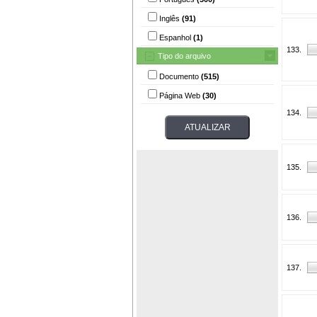
Inglês
(91)
Espanhol
(1)
133.
Tipo do arquivo
Documento
(515)
Página Web
(30)
134.
135.
136.
137.