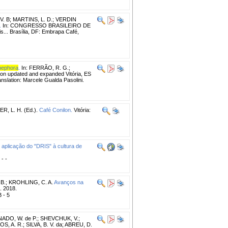
V. B
;
MARTINS, L. D.
;
VERDIN
.
In: CONGRESSO BRASILEIRO DE
.. Brasília, DF: Embrapa Café,
nephora
.
In: FERRÃO, R. G.;
ion updated and expanded Vitória, ES
anslation: Marcele Gualda Pasolini.
, L. H. (Ed.).
Café Conilon.
Vitória:
e aplicação do "DRIS" à cultura de
 - -
B.
;
KROHLING, C. A.
Avanços na
. 2018.
B - 5
ADO, W. de P.
;
SHEVCHUK, V.
;
S, A. R.
;
SILVA, B. V. da
;
ABREU, D.