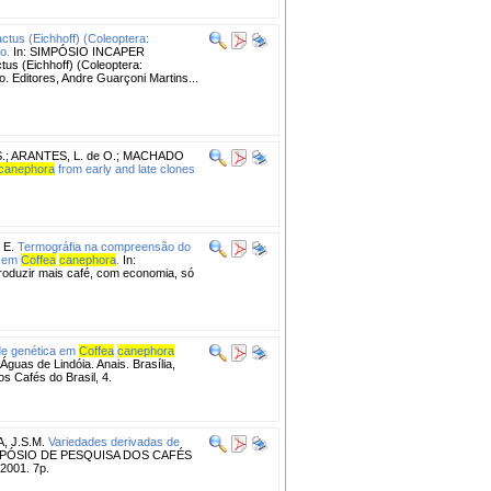
tus (Eichhoff) (Coleoptera:
o.
In: SIMPÓSIO INCAPER
us (Eichhoff) (Coleoptera:
o. Editores, Andre Guarçoni Martins...
.
;
ARANTES, L. de O.
;
MACHADO
canephora
from early and late clones
 E.
Termográfia na compreensão do
, em
Coffea
canephora
.
In:
uzir mais café, com economia, só
ade genética em
Coffea
canephora
Águas de Lindóia. Anais. Brasília,
s Cafés do Brasil, 4.
, J.S.M.
Variedades derivadas de
MPÓSIO DE PESQUISA DOS CAFÉS
 2001. 7p.