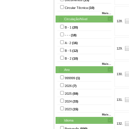
Circular Técnica
(10)
Mais...
Circulação/Nível
128.
B - 1
(20)
- - -
(18)
A - 2
(16)
129.
B - 5
(12)
B - 2
(10)
Mais...
Ano
130.
999999
(1)
2026
(7)
2025
(59)
131.
2024
(33)
2023
(15)
Mais...
Idioma
132.
Português
(500)