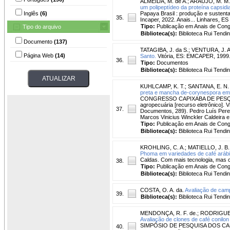
ALMEIDA, M. de A.
;
ARAÚJO, M. M.
um polipeptídeo da proteína capsidi
Inglês
(6)
Papaya Brasil : produção e sustenta
35.
Incaper, 2022. Anais... Linhares, ES
Tipo:
Publicação em Anais de Con
Tipo do arquivo
Biblioteca(s):
Biblioteca Rui Tendi
Documento
(137)
TATAGIBA, J. da S.
;
VENTURA, J. A
Página Web
(14)
Santo.
Vitória, ES: EMCAPER, 1999
36.
Tipo:
Documentos
Biblioteca(s):
Biblioteca Rui Tendi
KUHLCAMP, K. T.
;
SANTANA, E. N. 
preta e mancha de-corynespora em f
CONGRESSO CAPIXABA DE PESQUISA 
agropecuária [recurso eletrônico]. V
37.
Documentos, 289). Pedro Luís Pereir
Marcos Vinicius Winckler Caldeira 
Tipo:
Publicação em Anais de Con
Biblioteca(s):
Biblioteca Rui Tendi
KROHLING, C. A.
;
MATIELLO, J. B.
Phoma em variedades de café arábi
Caldas. Com mais tecnologia, mas c
38.
Tipo:
Publicação em Anais de Con
Biblioteca(s):
Biblioteca Rui Tendi
COSTA, O. A. da.
Avaliação de cam
39.
Biblioteca(s):
Biblioteca Rui Tendi
MENDONÇA, R. F. de.
;
RODRIGUES
Avaliação de clones de café conilon
SIMPÓSIO DE PESQUISA DOS CAFÉS D
40.