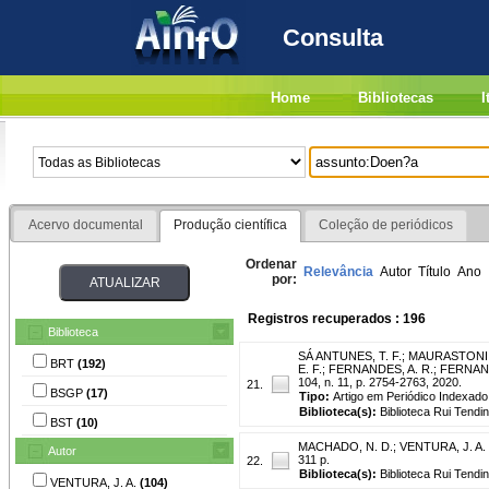
Consulta
Home
Bibliotecas
I
Acervo documental
Produção científica
Coleção de periódicos
Ordenar
Relevância
Autor
Título
Ano
por:
Registros recuperados : 196
Biblioteca
SÁ ANTUNES, T. F.
;
MAURASTONI, 
BRT
(192)
E. F.
;
FERNANDES, A. R.
;
FERNAND
104, n. 11, p. 2754-2763, 2020.
21.
BSGP
(17)
Tipo:
Artigo em Periódico Indexado
Biblioteca(s):
Biblioteca Rui Tendi
BST
(10)
MACHADO, N. D.
;
VENTURA, J. A.
Autor
311 p.
22.
Biblioteca(s):
Biblioteca Rui Tendi
VENTURA, J. A.
(104)