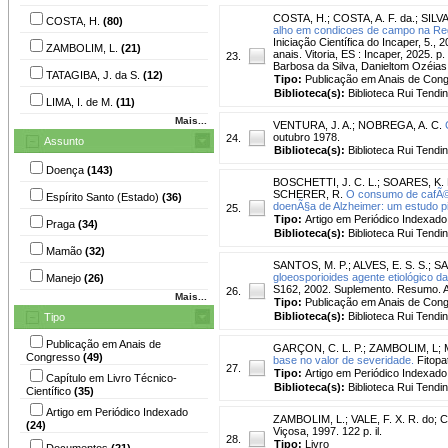
COSTA, H.
;
COSTA, A. F. da.
;
SILVA
COSTA, H.
(80)
alho em condicoes de campo na Regi
Iniciação Científica do Incaper, 5.,
ZAMBOLIM, L.
(21)
anais. Vitoria, ES : Incaper, 2025.
23.
Barbosa da Silva, Danieltom Ozéia
TATAGIBA, J. da S.
(12)
Tipo:
Publicação em Anais de Con
Biblioteca(s):
Biblioteca Rui Tendi
LIMA, I. de M.
(11)
Mais...
VENTURA, J. A.
;
NOBREGA, A. C.
outubro 1978.
24.
Assunto
Biblioteca(s):
Biblioteca Rui Tendi
Doença
(143)
BOSCHETTI, J. C. L.
;
SOARES, K. 
SCHERER, R.
O consumo de cafÃ© 
Espírito Santo (Estado)
(36)
doenÃ§a de Alzheimer: um estudo pi
25.
Tipo:
Artigo em Periódico Indexado
Praga
(34)
Biblioteca(s):
Biblioteca Rui Tendi
Mamão
(32)
SANTOS, M. P.
;
ALVES, E. S. S.
;
SA
gloeosporioides agente etiológico 
Manejo
(26)
S162, 2002. Suplemento. Resumo. Ap
26.
Mais...
Tipo:
Publicação em Anais de Con
Biblioteca(s):
Biblioteca Rui Tendi
Tipo
Publicação em Anais de
GARÇON, C. L. P.
;
ZAMBOLIM, L
;
Congresso
(49)
base no valor de severidade.
Fitopat
27.
Tipo:
Artigo em Periódico Indexado
Capítulo em Livro Técnico-
Biblioteca(s):
Biblioteca Rui Tendi
Científico
(35)
Artigo em Periódico Indexado
ZAMBOLIM, L.
;
VALE, F. X. R. do
;
C
(24)
Viçosa, 1997. 122 p. il.
28.
Tipo:
Livro
Documentos
(21)