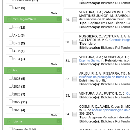
Biblioteca(s):
Biblioteca Rui Tendi
Livro
(9)
VENTURA, J. A.
;
ZAMBOLIM, L.
;
CH
Mais...
MARTINEZ JÚNIOR, M.; ZAMBOLIM, 
Circulação/Nível
de fusariose do do abacaxizeiro. J
29.
Tipo:
Capítulo em Livro Técnico-Cie
Biblioteca(s):
Biblioteca Rui Tendi
- - -
(12)
A - 1
(3)
RUGGIERO, C.
;
VENTURA, J. A.
;
GOTTARDI, M. V. C.
Controle integ
30.
B - 1
(2)
Tipo:
Livro
Biblioteca(s):
Biblioteca Rui Tendi
A - 2
(1)
VENTURA, J. A.
;
NOBREGA, A. C.
;
B - 4
(1)
Espírito Santo.
In: Relatório técnico
31.
Biblioteca(s):
Biblioteca Rui Tendi
Mais...
Ano
ARLEU, R. J. A.
;
PISSARRA, T.B.
;
M
influência na produção de frutos e 
2025
(5)
32.
Boletim técnico, 8).
Biblioteca(s):
Biblioteca Rui Tendi
2024
(3)
VENTURA, J. A.
;
FANTON, C. J.
Co
2023
(7)
33.
Biblioteca(s):
Biblioteca Rui Tendi
2022
(11)
COSMI, F. C.
;
ALVES, K. dos S.
;
MO
2020
(4)
W. C. de
Análise epidemiológica da 
309, 2017.
34.
Mais...
Tipo:
Artigo em Periódico Indexado
Idioma
Biblioteca(s):
Biblioteca Rui Tendi
Português
(190)