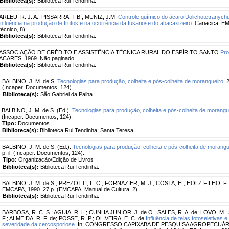
Biblioteca(s):
Biblioteca Rui Tendinha.
ARLEU, R. J. A.
;
PISSARRA, T.B.
;
MUNIZ, J.M.
Controle químico do ácaro Dolichotetranychu
influência na produção de frutos e na ocorrência da fusariose do abacaxizeiro.
Cariacica: EM
técnico, 8).
Biblioteca(s):
Biblioteca Rui Tendinha.
ASSOCIAÇÃO DE CRÉDITO E ASSISTÊNCIA TÉCNICA RURAL DO ESPÍRITO SANTO
Pro
ACARES, 1969. Não paginado.
Biblioteca(s):
Biblioteca Rui Tendinha.
BALBINO, J. M. de S.
Tecnologias para produção, colheita e pós-colheita de morangueiro.
2
(Incaper. Documentos, 124).
Biblioteca(s):
São Gabriel da Palha.
BALBINO, J. M. de S. (Ed.).
Tecnologias para produção, colheita e pós-colheita de morangu
(Incaper. Documentos, 124).
Tipo:
Documentos
Biblioteca(s):
Biblioteca Rui Tendinha; Santa Teresa.
BALBINO, J. M. de S. (Ed.).
Tecnologias para produção, colheita e pós-colheita de morangu
p. il. (Incaper. Documentos, 124).
Tipo:
Organização/Edição de Livros
Biblioteca(s):
Biblioteca Rui Tendinha.
BALBINO, J. M. de S.
;
PREZOTTI, L. C.
;
FORNAZIER, M. J.
;
COSTA, H.
;
HOLZ FILHO, F.
EMCAPA, 1990. 27 p. (EMCAPA. Manual de Cultura, 2).
Biblioteca(s):
Biblioteca Rui Tendinha.
BARBOSA, R. C. S.
;
AGUIA, R. L.
;
CUNHA JUNIOR, J. de O.
;
SALES, R. A. de
;
LOVO, M.
;
F.
;
ALMEIDA, R. F. de
;
POSSE, R. P.
;
OLIVEIRA, E. C. de
Influência de telas fotoseletivas
severidade da cercosporiose.
In: CONGRESSO CAPIXABA DE PESQUISA AGROPECUÁRIA, 1.,