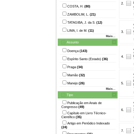
2.
COSTA, H.
(80)
ZAMBOLIM, L.
(21)
TATAGIBA, J. da S.
(12)
LIMA, I. de M.
(11)
3.
Mais...
Assunto
Doença
(143)
4.
Espírito Santo (Estado)
(36)
Praga
(34)
Mamão
(32)
Manejo
(26)
5.
Mais...
Tipo
Publicação em Anais de
Congresso
(49)
6.
Capítulo em Livro Técnico-
Científico
(35)
Artigo em Periódico Indexado
(24)
7.
Documentos
(21)