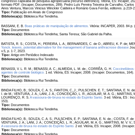
congresso capixaba de pesquisa agropecuária [recurso eletrônico]. Vitória, ES: Incaper, 20
formato PDF. (Incaper, Documentos, 289). Pedro Luís Pereira Teixeira de Carvalho, Carlos
Aires Ventura, Marcos Vinicius Winckler Caldeira e Romário Gava Ferrão, editores. p.219-
Tipo:
Publicação em Anais de Congresso
Biblioteca(s):
Biblioteca Rui Tendinha.
BASSANI, E. B.
Boas práticas de manipulação de alimentos.
Vitória: INCAPER, 2003. 84 p. 
Tipo:
Documentos
Biblioteca(s):
Biblioteca Rui Tendinha; Santa Teresa; São Gabriel da Palha.
BATISTA, R. S.
;
COSTA, H.
;
PEREIRA, L. A.
;
BERNARDES, C. de O.
;
ABREU, K. P. de
;
MEN
Yunck. leaves, potential alternative for the management of banana anthracnose disease
Jour
v.5, p. 1-7, 2023.
Tipo:
Artigo em Periódico Indexado
Biblioteca(s):
Biblioteca Rui Tendinha.
BENASSI, V. L. R. M.
;
BENASSI, A. C.
;
ALMEIDA, L. M. de.
;
CORRÊA, G. H.
Coccinelídeos 
agentes de controle biológico.
1 ed. Vitória, ES: Incaper, 2008. (Incaper. Documentos, 164).
Tipo:
Documentos
Biblioteca(s):
Biblioteca Rui Tendinha.
BINDA FILHO, B.
;
SOUZA, C. A. S.
;
FANTON, C. J.
;
PULSCHEN. E. T.
;
SANTANA, E. N. de
I. de M.
;
VENTURA, J. A.
;
LANI, J. A.
;
CONCEIÇÃO, L. R.
;
AGUILAR, M. A. G.
;
MARTINS, M.
LOURENÇO, R. S.
A vassoura-de-bruxa no estado do Espírito Santo.
3 ed. Vitória, ES : I
153).
Tipo:
Documentos
Biblioteca(s):
Biblioteca Rui Tendinha.
BINDA FILHO, B.
;
SOUZA, C. A. S.
;
PULSCHEN, E. P.
;
SANTANA, E. N. de.
;
COSTA, F. de 
VENTURA, J. A.
;
LANI, J. A.
;
CONCEIÇÃO, L. R.
;
AGUILAR, M. A. G.
;
MARTINS, M. V. V.
;
A vassoura-de-bruxa no estado do Espírito Santo.
2 ed. Vitória, ES: Incaper, 2008. (Incape
Tipo:
Documentos
Biblioteca(s):
Biblioteca Rui Tendinha.