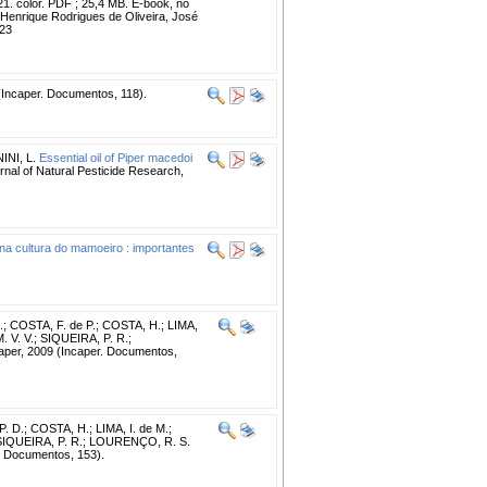
21. color. PDF ; 25,4 MB. E-book, no
 Henrique Rodrigues de Oliveira, José
223
(Incaper. Documentos, 118).
INI, L.
Essential oil of Piper macedoi
nal of Natural Pesticide Research,
na cultura do mamoeiro : importantes
.
;
COSTA, F. de P.
;
COSTA, H.
;
LIMA,
 V. V.
;
SIQUEIRA, P. R.
;
ncaper, 2009 (Incaper. Documentos,
P. D.
;
COSTA, H.
;
LIMA, I. de M.
;
SIQUEIRA, P. R.
;
LOURENÇO, R. S.
r. Documentos, 153).