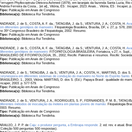
Ferrugem Phyllocoptruta Oleivora Ashmed (1879), em laranjais da fazenda Santa Luzia, Rio d
Andréa Ferreira da Costa... [et al]., Vitória, ES : Incaper, 2023. Anais... Vitória, ES : Incaper, p
Tipo:
Publicação em Anais de Congresso
Biblioteca(s):
Biblioteca Rui Tendinha.
ANDRADE, J. de S.
;
COSTA, A. F. da.
;
TATAGIBA, J. da S.
;
VENTURA, J. A.
;
COSTA, H.
Ava
em diferentes genótipos de mamoeiro.
Fitopatologia Brasileira, Brasília, DF, v. 27, p. S78,
no 35º Congresso Brasileiro de Fitopatologia, 2002. Resumo.
Tipo:
Publicação em Anais de Congresso
Biblioteca(s):
Biblioteca Rui Tendinha.
ANDRADE, J. de S.
;
COSTA, A. F. da.
;
TATAGIBA, J. da S.
;
VENTURA, J. A.
;
COSTA, H.
Ava
diferentes genótipos de mamoeiro.
FITOPATOLOGIA BRASILEIRA, Fortaleza, v.27, n. Supl
BRASILEIRO DE FITOPATOLOGIA, 35., 2002, Recife. Palestras e resumos. Recife: Sociedade 
Tipo:
Publicação em Anais de Congresso
Biblioteca(s):
Biblioteca Rui Tendinha.
ANDRADE, J. de S.
;
TATAGIBA, J. da S.
;
VENTURA, J. A.
;
COSTA, H.
;
MARTINS, D. dos S.
corynespora em diferentes sistemas de condução do mamoeiro no Norte do Espírito Santo.
I
BRASILEIRO, 1., 2003, Vitória. MARTINS, D. dos S. (Ed.). Papaya Brasil : qualidade do mamã
Incaper, 2003. p. 577-579.
Tipo:
Publicação em Anais de Congresso
Biblioteca(s):
Biblioteca Rui Tendinha.
ANDRADE, J. de S.
;
VENTURA, J. A.
;
RODRIGUES, S. P.
;
FERNANDES, P. M. B.
;
TATAGIBA
diferentes métodos de inoculação da meleira em plantas jovens de mamão.
Fitopatologia Bras
2003. Resumo.
Tipo:
Publicação em Anais de Congresso
Biblioteca(s):
Biblioteca Rui Tendinha.
ARAUJO, J. P. P. de
Caju: o produtor pergunta, a Embrapa responde.
2. ed. rev. e atual. Br
(Coleção 500 perguntas 500 respostas).