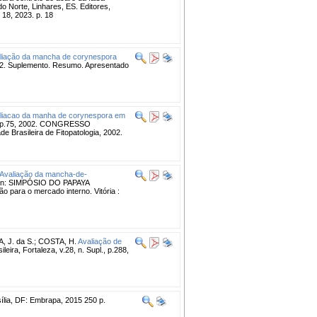
o Norte, Linhares, ES. Editores,
. 18, 2023. p. 18
liação da mancha de corynespora
 2002. Suplemento. Resumo. Apresentado
liacao da manha de corynespora em
., p.75, 2002. CONGRESSO
Brasileira de Fitopatologia, 2002.
Avaliação da mancha-de-
n: SIMPÓSIO DO PAPAYA
o para o mercado interno. Vitória :
, J. da S.
;
COSTA, H.
Avaliação de
ileira, Fortaleza, v.28, n. Supl., p.288,
asília, DF: Embrapa, 2015 250 p.