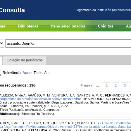
Consulta
Logomarca da Instituição (ou biblioteca
me
Bibliotecas
Itens selecionados
Créditos
Aj
Coleção de periódicos
r
Relevância
Autor
Título
Ano
:
ros recuperados : 196
Primeira
...
1
2
3
ALMEIDA, M. de A.
;
ARAÚJO, M. M.
;
VENTURA, J. A.
;
SANTOS, A. M. C.
;
FERNANDES, P. M
polipeptídeo da proteína capsidial do papaya meleira vírus.
In: SIMPÓSIO DO PAPAYA BRASILE
Brasil : produção e sustentabilidade. Organizadores, David dos Santos Martins e José Aires Ve
Anais... Linhares, ES : Incaper, p. 216-221, 2022.
Tipo:
Publicação em Anais de Congresso
Biblioteca(s):
Biblioteca Rui Tendinha.
ALVES, F. de L.
;
CELESTINO, F. N.
;
QUEIROZ, R. B.
;
DOUSSEAU, S.
O uso de Lithothamni
da falsa Ferrugem Phyllocoptruta Oleivora Ashmed (1879), em laranjais da fazenda Santa Luz
SIMPÓSIO INCAPER PESQUISA, 2., 2022, Vitória, ES. O uso de Lithothamnium Calcareum pa