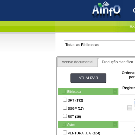
Ho
Acervo documental
Produção científica
Ordena
por
Regist
Biblioteca
BRT
(192)
1.
BSGP
(17)
BST
(10)
Autor
VENTURA, J. A.
(104)