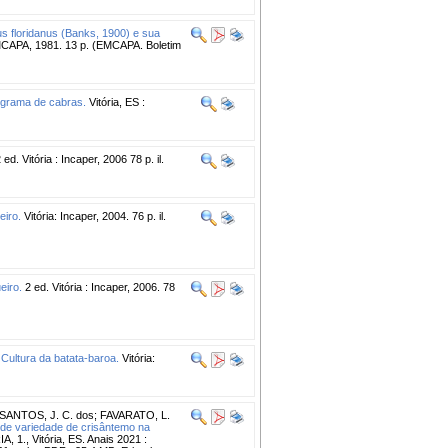
s floridanus (Banks, 1900) e sua
CAPA, 1981. 13 p. (EMCAPA. Boletim
grama de cabras.
Vitória, ES :
 ed. Vitória : Incaper, 2006 78 p. il.
eiro.
Vitória: Incaper, 2004. 76 p. il.
eiro.
2 ed. Vitória : Incaper, 2006. 78
Cultura da batata-baroa.
Vitória:
SANTOS, J. C. dos
;
FAVARATO, L.
 e de variedade de crisântemo na
 Vitória, ES. Anais 2021 :