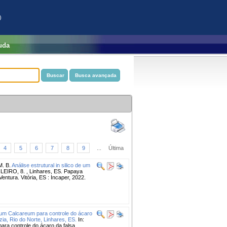
)
uda
4
5
6
7
8
9
...
Última
. B.
Análise estrutural in silico de um
IRO, 8. , Linhares, ES. Papaya
ntura. Vitória, ES : Incaper, 2022.
um Calcareum para controle do ácaro
ia, Rio do Norte, Linhares, ES.
In:
ra controle do ácaro da falsa