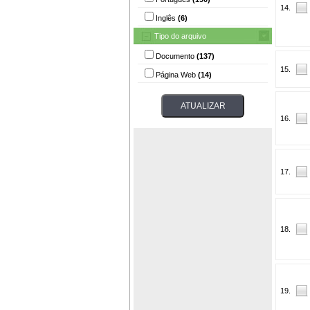
14.
Inglês
(6)
Tipo do arquivo
Documento
(137)
15.
Página Web
(14)
16.
17.
18.
19.