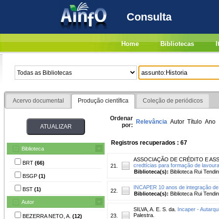
Consulta
Home
Bibliotecas
I
Acervo documental
Produção científica
Coleção de periódicos
Ordenar
Relevância
Autor
Título
Ano
por:
Registros recuperados : 67
Biblioteca
ASSOCIAÇÃO DE CRÉDITO E ASS
BRT
(66)
credtícias para formação de lavoura
21.
Biblioteca(s):
Biblioteca Rui Tendi
BSGP
(1)
INCAPER 10 anos de integração de 
BST
(1)
22.
Biblioteca(s):
Biblioteca Rui Tendi
Autor
SILVA, A. E. S. da.
Incaper - Autarqu
Palestra.
23.
BEZERRA NETO, A.
(12)