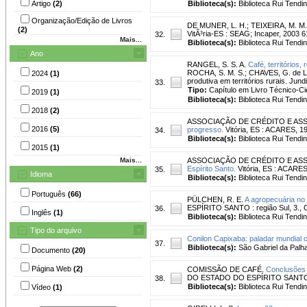
Artigo
(2)
Biblioteca(s):
Biblioteca Rui Tendi
Organização/Edição de Livros
DE MUNER, L. H.
;
TEIXEIRA, M. M.
(2)
VitÃ³ria-ES : SEAG; Incaper, 2003
32.
Mais...
Biblioteca(s):
Biblioteca Rui Tendi
Ano
RANGEL, S. S. A.
Café, territórios,
ROCHA, S. M. S.; CHAVES, G. de L. 
2024
(1)
produtiva em territórios rurais. Jund
33.
Tipo:
Capítulo em Livro Técnico-Cie
2019
(1)
Biblioteca(s):
Biblioteca Rui Tendi
2018
(2)
ASSOCIAÇÃO DE CRÉDITO E ASS
2016
(5)
progresso.
Vitória, ES : ACARES, 19
34.
Biblioteca(s):
Biblioteca Rui Tendi
2015
(1)
Mais...
ASSOCIAÇÃO DE CRÉDITO E ASS
Espírito Santo.
Vitória, ES : ACARES
35.
Idioma
Biblioteca(s):
Biblioteca Rui Tendi
Português
(66)
PÜLCHEN, R. E.
A agropecuária no 
ESPÍRITO SANTO : região Sul, 3., C
36.
Inglês
(1)
Biblioteca(s):
Biblioteca Rui Tendi
Tipo do arquivo
Conilon Capixaba: paladar mundial 
37.
Biblioteca(s):
São Gabriel da Palha
Documento
(20)
Página Web
(2)
COMISSÃO DE CAFÉ.
Conclusões
DO ESTADO DO ESPÍRITO SANTO, 1.
38.
Biblioteca(s):
Biblioteca Rui Tendi
Vídeo
(1)