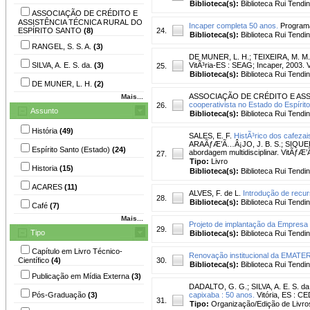
Biblioteca(s):
Biblioteca Rui Tendi
ASSOCIAÇÃO DE CRÉDITO E
ASSISTÊNCIA TÉCNICA RURAL DO
Incaper completa 50 anos.
Programa
ESPÍRITO SANTO
(8)
24.
Biblioteca(s):
Biblioteca Rui Tendi
RANGEL, S. S. A.
(3)
DE MUNER, L. H.
;
TEIXEIRA, M. M.
SILVA, A. E. S. da.
(3)
VitÃ³ria-ES : SEAG; Incaper, 2003.
25.
Biblioteca(s):
Biblioteca Rui Tendi
DE MUNER, L. H.
(2)
ASSOCIAÇÃO DE CRÉDITO E ASS
Mais...
cooperativista no Estado do Espírito
26.
Assunto
Biblioteca(s):
Biblioteca Rui Tendi
História
(49)
SALES, E. F.
HistÃ³rico dos cafezai
ARAÃƒÆ’Ã…Â¡JO, J. B. S.; SIQUEIR
Espírito Santo (Estado)
(24)
abordagem multidisciplinar. VitÃƒÆ’
27.
Tipo:
Livro
Historia
(15)
Biblioteca(s):
Biblioteca Rui Tendi
ACARES
(11)
ALVES, F. de L.
Introdução de recur
28.
Biblioteca(s):
Biblioteca Rui Tendi
Café
(7)
Mais...
Projeto de implantação da Empresa
29.
Tipo
Biblioteca(s):
Biblioteca Rui Tendi
Capítulo em Livro Técnico-
Renovação institucional da EMATE
Científico
(4)
30.
Biblioteca(s):
Biblioteca Rui Tendi
Publicação em Mídia Externa
(3)
DADALTO, G. G.
;
SILVA, A. E. S. da
Pós-Graduação
(3)
capixaba : 50 anos.
Vitória, ES : CE
31.
Tipo:
Organização/Edição de Livro