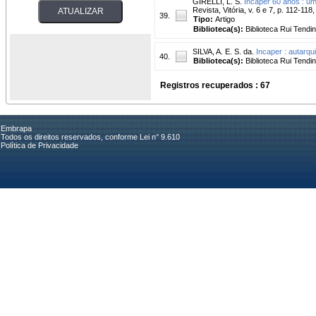
GIRELLI, L. S.
Incaper 60 anos : u
Revista, Vitória, v. 6 e 7, p. 112-118
39.
Tipo:
Artigo
Biblioteca(s):
Biblioteca Rui Tendi
SILVA, A. E. S. da.
Incaper : autarqu
40.
Biblioteca(s):
Biblioteca Rui Tendi
Registros recuperados : 67
Embrapa
Todos os direitos reservados, conforme Lei n° 9.610
Política de Privacidade