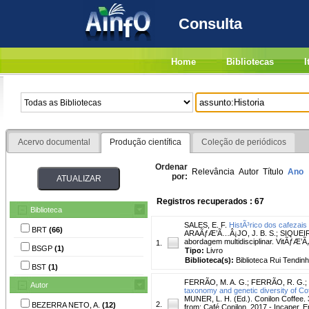
Consulta
Home
Bibliotecas
I
Acervo documental
Produção científica
Coleção de periódicos
Ordenar
Relevância
Autor
Título
Ano
por:
Registros recuperados : 67
Biblioteca
SALES, E. F.
HistÃ³rico dos cafezais
BRT
(66)
ARAÃƒÆ’Ã…Â¡JO, J. B. S.; SIQUEIRA
abordagem multidisciplinar. VitÃƒÆ’Ã‚
1.
BSGP
(1)
Tipo:
Livro
Biblioteca(s):
Biblioteca Rui Tendinh
BST
(1)
FERRÃO, M. A. G.
;
FERRÃO, R. G.
;
Autor
taxonomy and genetic diversity of Co
MUNER, L. H. (Ed.). Conilon Coffee. 3
2.
BEZERRA NETO, A.
(12)
from: Café Conilon, 2017 - Incaper. E