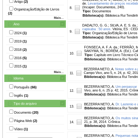
Artigo
(2)
de.
Levantamento de preços recebidos
(Incaper. Documentos, 240).
8.
Organização/Edição de Livros
Tipo:
Documentos
(2)
Biblioteca(s):
Biblioteca Rui Tendinh
Mais...
Ano
DADALTO, G. G.
;
SILVA, A. E. S. da.
capixaba : 50 anos.
Vitória, ES : CED
9.
2024
(1)
Tipo:
Organização/Edição de Livros
Biblioteca(s):
Biblioteca Rui Tendinh
2019
(1)
FONSECA, A. F. A. da.
;
FERRÃO, M.
2018
(2)
SAKIYMA, N.; BORÉM, A. (Ed.). Café 
10.
Tipo:
Capítulo em Livro Técnico-Cie
2016
(5)
Biblioteca(s):
Biblioteca Rui Tendi
2015
(1)
BEZERRA NETO, A.
Notas sobre a 
Mais...
Campo Vivo, ano 5, n. 24, p. 42, 201
11.
Biblioteca(s):
Biblioteca Rui Tendin
Idioma
BEZERRA NETO, A.
Um perpassar p
Português
(66)
Vivo, ano 6, n. 25 p. 42, 2015. Crôni
12.
Biblioteca(s):
Biblioteca Rui Tendi
Inglês
(1)
Tipo do arquivo
BEZERRA NETO, A.
Dr. Lastenio e
13.
Biblioteca(s):
Biblioteca Rui Tendi
Documento
(20)
BEZERRA NETO, A.
Os muitos sina
Página Web
(2)
21, p. 38, 2014. Crônica.
14.
Biblioteca(s):
Biblioteca Rui Tendi
Vídeo
(1)
BEZERRA NETO, A.
Pequenas notas