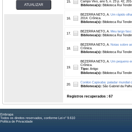
Campo Vivo, ano 5, n. 23 p. 42, 201
15.
Biblioteca(s):
Biblioteca Rui Tendi
BEZERRA NETO, A.
Um rápido olha
2014. Crônica.
16.
Biblioteca(s):
Biblioteca Rui Tendi
BEZERRA NETO, A.
Meu largo fasc
17.
Biblioteca(s):
Biblioteca Rui Tendi
BEZERRA NETO, A.
Notas sobre as
Crônica.
18.
Biblioteca(s):
Biblioteca Rui Tendi
BEZERRA NETO, A.
Um pequeno enf
Crônica.
19.
Tipo:
Artigo
Biblioteca(s):
Biblioteca Rui Tendi
Conilon Capixaba: paladar mundial 
20.
Biblioteca(s):
São Gabriel da Palha
Registros recuperados : 67
Embrapa
Todos os direitos reservados, conforme Lei n° 9.610
Política de Privacidade