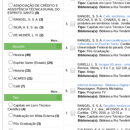
Tipo:
Capítulo em Livro Técnico-Cien
ASSOCIAÇÃO DE CRÉDITO E
Biblioteca(s):
Biblioteca Rui Tendinh
ASSISTÊNCIA TÉCNICA RURAL DO
ESPÍRITO SANTO
(8)
RANGEL, S. S. A.
Café, territórios, 
RANGEL, S. S. A.
(3)
ROCHA, S. M. S.; CHAVES, G. de L. D.
produtiva em territórios rurais. Jundi
3.
Tipo:
Capítulo em Livro Técnico-Cien
SILVA, A. E. S. da.
(3)
Biblioteca(s):
Biblioteca Rui Tendinh
DE MUNER, L. H.
(2)
RANGEL, S. S. A.
A mercantilizaçao 
Mais...
cafeicultura no Espírito Santo.
Curitib
Assunto
Universidade Federal do paraná. Orie
4.
Tipo:
Pós-Graduação
História
(49)
Biblioteca(s):
Biblioteca Rui Tendinh
Espírito Santo (Estado)
(24)
GIRELLI, L. S.
Incaper 60 anos : um
Revista, Vitória, v. 6 e 7, p. 112-118,
5.
Historia
(15)
Tipo:
Artigo
Biblioteca(s):
Biblioteca Rui Tendinh
ACARES
(11)
Informe Ambiental - Biblioteca Digital 
Café
(7)
Reportagem: Roberta Michalsky.
6.
Mais...
Tipo:
Programa TV
Biblioteca(s):
Biblioteca Rui Tendinh
Tipo
Capítulo em Livro Técnico-
RANGEL, S. S. A.
Desafios históricos
Científico
(4)
JUNIOR, J. L. dos.; AFONSO, A. S. (O
Curitiba : CRV, 2016. p. 13-31 p.
7.
Publicação em Mídia Externa
(3)
Tipo:
Capítulo em Livro Técnico-Cien
Biblioteca(s):
Biblioteca Rui Tendinh
Pós-Graduação
(3)
GALEANO, E. A. V.
;
MASO, L. J.
;
GU