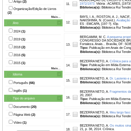
Artigo
(2)
1972/1973.
Vitória : ACARES, [1973/
11.
Biblioteca(s):
Biblioteca Rui Tendin
Organização/Edição de Livros
(2)
BAYS, I. A.
;
ROSTON, A. J.
;
NACIF, 
Mais...
NAKISHIMA, N. (Coord.).
Avaliação
12.
Ano
ES : EMCAPA, [197-?]. 43p.
Biblioteca(s):
Biblioteca Rui Tendi
2024
(1)
BERGAMIM, M. C.
A pequena proprie
2019
(1)
CONGRESSO DA SOCIEDADE BRAS
Fortaleza. Anais... Brasília, DF: S
13.
2018
(2)
Tipo:
Publicação em Anais de Con
Biblioteca(s):
Biblioteca Rui Tendi
2016
(5)
BEZERRA NETO, A.
Crônica para u
2015
(1)
Tipo:
Publicação em Mídia Externa
14.
Mais...
Biblioteca(s):
Biblioteca Rui Tendi
Idioma
BEZERRA NETO, A.
Dr. Lastenio e
15.
Biblioteca(s):
Biblioteca Rui Tendi
Português
(66)
Inglês
(1)
BEZERRA NETO, A.
Fragmentos da a
20, 2007.
16.
Tipo do arquivo
Tipo:
Publicação em Mídia Externa
Biblioteca(s):
Biblioteca Rui Tendi
Documento
(20)
BEZERRA NETO, A.
Meu largo fasc
17.
Página Web
(2)
Biblioteca(s):
Biblioteca Rui Tendi
Vídeo
(1)
BEZERRA NETO, A.
Os muitos sina
21, p. 38, 2014. Crônica.
18.