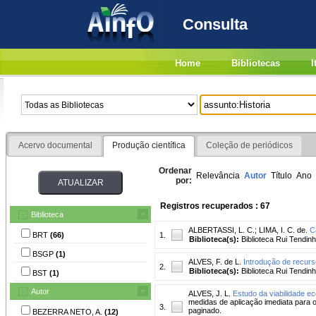
Consulta
Home
Bibliotecas
I
Acervo documental
Produção científica
Coleção de periódicos
Ordenar
Relevância
Autor
Título
Ano
por:
Registros recuperados : 67
Biblioteca
ALBERTASSI, L. C.
;
LIMA, I. C. de.
C
BRT
(66)
1.
Biblioteca(s):
Biblioteca Rui Tendinh
BSGP
(1)
ALVES, F. de L.
Introdução de recurso
2.
Biblioteca(s):
Biblioteca Rui Tendinh
BST
(1)
Autor
ALVES, J. L.
Estudo da viabilidade e
medidas de aplicação imediata para 
3.
paginado.
BEZERRA NETO, A.
(12)