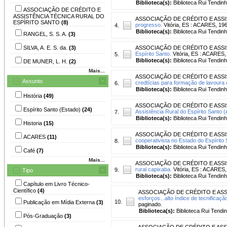
Biblioteca(s):
Biblioteca Rui Tendinh
ASSOCIAÇÃO DE CRÉDITO E
ASSISTÊNCIA TÉCNICA RURAL DO
ASSOCIAÇÃO DE CRÉDITO E ASSI
ESPÍRITO SANTO
(8)
progresso.
Vitória, ES : ACARES, 196
4.
Biblioteca(s):
Biblioteca Rui Tendinh
RANGEL, S. S. A.
(3)
SILVA, A. E. S. da.
(3)
ASSOCIAÇÃO DE CRÉDITO E ASSI
Espírito Santo.
Vitória, ES : ACARES,
5.
Biblioteca(s):
Biblioteca Rui Tendinh
DE MUNER, L. H.
(2)
Mais...
ASSOCIAÇÃO DE CRÉDITO E ASSI
Assunto
credtícias para formação de lavoura 
6.
Biblioteca(s):
Biblioteca Rui Tendinh
História
(49)
ASSOCIAÇÃO DE CRÉDITO E ASSI
Espírito Santo (Estado)
(24)
Assistência Rural do Espírito Santo
7.
Biblioteca(s):
Biblioteca Rui Tendinh
Historia
(15)
ASSOCIAÇÃO DE CRÉDITO E ASSI
ACARES
(11)
cooperativista no Estado do Espírito 
8.
Biblioteca(s):
Biblioteca Rui Tendinh
Café
(7)
Mais...
ASSOCIAÇÃO DE CRÉDITO E ASSI
rural capixaba.
Vitória, ES : ACARES,
9.
Tipo
Biblioteca(s):
Biblioteca Rui Tendinh
Capítulo em Livro Técnico-
Científico
(4)
ASSOCIAÇÃO DE CRÉDITO E ASS
esforços...alto índice de tecnificaçã
10.
Publicação em Mídia Externa
(3)
paginado.
Biblioteca(s):
Biblioteca Rui Tendi
Pós-Graduação
(3)
ASSOCIAÇÃO DE CRÉDITO E ASS