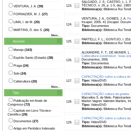
SALGADO, J. S.
;
CASTRO, L. L. F
TÉCNICO, n. 26, p. 1-5, dez. 198
123.
VENTURA, J. A.
(39)
Biblioteca(s):
Biblioteca Rui Tend
FORNAZIER, M. J.
(27)
VENTURA, J. A.
;
GOMES, J. A.
Re
LIMA, I. de M.
(20)
Incaper, 2005. 41 (Incaper. Docum
124.
Tipo:
Documentos
MARTINS, D. dos S.
(20)
Biblioteca(s):
Biblioteca Rui Tend
Mais...
PARTELLI, F. L.
;
GONTIJO, I. (Ed.
Assunto
125.
Biblioteca(s):
Biblioteca Rui Tend
Manejo
(163)
ALIXANDRE, F. T.
;
DE MUNER, L.
Cafeicultura sustentável : boas prá
Espírito Santo (Estado)
(38)
Documentos, 269)
126.
Tipo:
Documentos
Praga
(24)
Biblioteca(s):
Biblioteca Rui Tend
Solo
(24)
CAPACITAÇÃO sobre a cultura do 
Tipo:
Video/DVD
127.
Cafeicultura
(20)
Biblioteca(s):
Biblioteca Rui Tend
Mais...
Tipo
CAPACITAÇÃO cultura da goiaba.
Marcelino S. de Melo. Palestrantes
Publicação em Anais de
Marlon Vagner Valentim Martins, Ino
128.
Congresso
(72)
Tipo:
Video/DVD
Biblioteca(s):
Biblioteca Rui Tend
Capítulo em Livro Técnico-
Científico
(29)
CAPACITAÇÃO sobre a cultura da
Documentos
(27)
Tipo:
Video/DVD
129.
Biblioteca(s):
Biblioteca Rui Tend
Artigo em Periódico Indexado