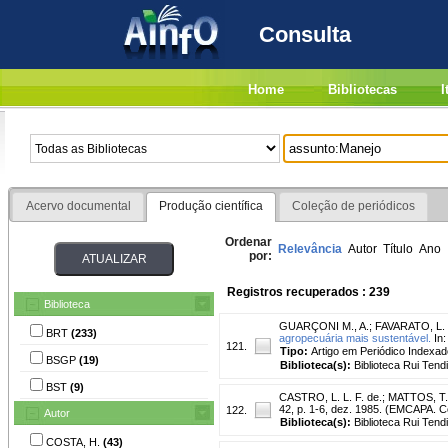
Consulta
Home
Bibliotecas
I
Acervo documental
Produção científica
Coleção de periódicos
Ordenar
Relevância
Autor
Título
Ano
por:
Registros recuperados : 239
Biblioteca
GUARÇONI M., A.
;
FAVARATO, L. 
BRT
(233)
agropecuária mais sustentável.
In:
121.
Tipo:
Artigo em Periódico Indexad
BSGP
(19)
Biblioteca(s):
Biblioteca Rui Tend
BST
(9)
CASTRO, L. L. F. de.
;
MATTOS, T.
42, p. 1-6, dez. 1985. (EMCAPA. 
122.
Autor
Biblioteca(s):
Biblioteca Rui Tend
COSTA, H.
(43)