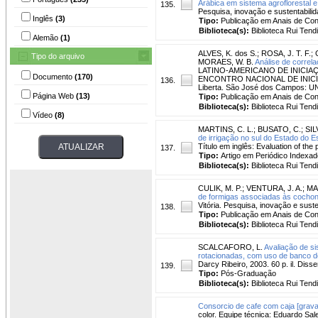
Arábica em sistema agroflorestal 
135.
Pesquisa, inovação e sustentabilid
Inglês
(3)
Tipo:
Publicação em Anais de Co
Biblioteca(s):
Biblioteca Rui Tend
Alemão
(1)
ALVES, K. dos S.
;
ROSA, J. T. F.
;
Tipo do arquivo
MORAES, W. B.
Análise de correl
LATINO-AMERICANO DE INICIAÇ
Documento
(170)
ENCONTRO NACIONAL DE INICIAÇÃ
136.
Liberta. São José dos Campos: UN
Página Web
(13)
Tipo:
Publicação em Anais de Co
Biblioteca(s):
Biblioteca Rui Tend
Vídeo
(8)
MARTINS, C. L.
;
BUSATO, C.
;
SIL
de irrigação no sul do Estado do Es
Título em inglês: Evaluation of the 
137.
Tipo:
Artigo em Periódico Indexad
Biblioteca(s):
Biblioteca Rui Tend
CULIK, M. P.
;
VENTURA, J. A.
;
MA
de formigas associadas às cochoni
Vitória. Pesquisa, inovação e suste
138.
Tipo:
Publicação em Anais de Co
Biblioteca(s):
Biblioteca Rui Tend
SCALCAFORO, L.
Avaliação de si
rotacionadas, com uso de banco de
Darcy Ribeiro, 2003. 60 p. il. Dis
139.
Tipo:
Pós-Graduação
Biblioteca(s):
Biblioteca Rui Tend
Consorcio de cafe com caja [grava
color. Equipe técnica: Eduardo Sa