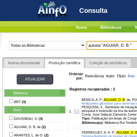
Consulta
Home
Bibliotecas
I
Acervo documental
Produção científica
Coleção de periódicos
Ordenar
Relevância
Autor
Título
Ano
por:
Registros recuperados : 3
Biblioteca
BENICA, A. P.
;
AGUIAR, D. B
. de
;
PO
BRT
(3)
fertilizantes glicinatos para reversa
PESQUISA, 4., Seminário de Iniciação 
Autor
pesquisa e extensão na era da automaçã
1.
Costa, Jose Salazar Zanuncio Junio
Tipo:
Publicação em Anais de Cong
DOUSSEAU, S.
(3)
Biblioteca(s):
Biblioteca Rui Tendinh
AGUIAR, D. B. de
(2)
FERREGUET, A. H. P.
;
AGUIAR, D. 
ARANTES, L. de O.
(2)
Desenvolvimento de mudas de clones