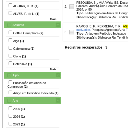
PESQUISA, 3. , VitÃƒÂ³ria, ES. Dese
AGUIAR, D. B.
(1)
Editores, AndrÃƒÂ©a Ferreira da Cost
2.
2024. p. 80
Tipo:
Publicação em Anais de Cong
ALVES, F. de L.
(1)
Biblioteca(s):
Biblioteca Rui Tendinh
Mais...
Assunto
RAMOS, E. P.
;
FERREIRA, T. R.
;
AGU
cultivation.
Pesquisa AgropecuÃ¡ria Tro
3.
Coffea Canephora
(2)
Tipo:
Artigo em Periódico Indexado
Biblioteca(s):
Biblioteca Rui Tendinh
Alga
(1)
Registros recuperados : 3
Cafeicultura
(1)
Clone
(1)
Defensivo
(1)
Mais...
Tipo
Publicação em Anais de
Congresso
(2)
Artigo em Periódico Indexado
(1)
Ano
2025
(1)
2024
(1)
2023
(1)