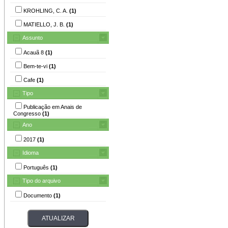
KROHLING, C. A.
(1)
MATIELLO, J. B.
(1)
Assunto
Acauã 8
(1)
Bem-te-vi
(1)
Cafe
(1)
Tipo
Publicação em Anais de
Congresso
(1)
Ano
2017
(1)
Idioma
Português
(1)
Tipo do arquivo
Documento
(1)