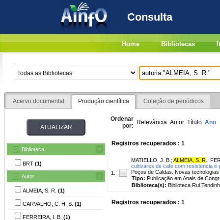
Consulta
Home
Bibliotecas
I
Acervo documental
Produção científica
Coleção de periódicos
Ordenar
Relevância
Autor
Título
Ano
por:
Registros recuperados : 1
Biblioteca
MATIELLO, J. B.
;
ALMEIA, S. R
.
;
FER
BRT
(1)
cultivares de cafe com resistencia e 
Poços de Caldas. Novas tecnologias 
1.
Autor
Tipo:
Publicação em Anais de Cong
Biblioteca(s):
Biblioteca Rui Tendinh
ALMEIA, S. R.
(1)
Registros recuperados : 1
CARVALHO, C. H. S.
(1)
FERREIRA, I. B.
(1)