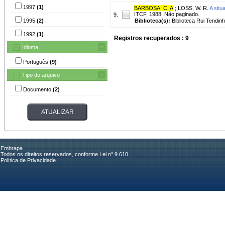
1997
(1)
BARBOSA, C. A
.
;
LOSS, W. R.
A situ
ITCF, 1988. Não paginado.
9.
1995
(2)
Biblioteca(s):
Biblioteca Rui Tendinh
1992
(1)
Registros recuperados : 9
Idioma
Português
(9)
Tipo do arquivo
Documento
(2)
Embrapa
Todos os direitos reservados, conforme Lei n° 9.610
Política de Privacidade