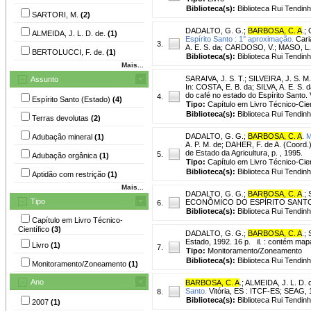
Biblioteca(s):
Biblioteca Rui Tendin
SARTORI, M.
(2)
DADALTO, G. G.
;
BARBOSA, C. A
.
;
ALMEIDA, J. L. D. de.
(1)
Espírito Santo : 1° aproximação.
Cari
3.
A. E. S. da; CARDOSO, V.; MASO, L
BERTOLUCCI, F. de.
(1)
Biblioteca(s):
Biblioteca Rui Tendin
Mais...
SARAIVA, J. S. T.
;
SILVEIRA, J. S. M.
Assunto
In: COSTA, E. B. da; SILVA, A. E. S.
do café no estado do Espírito Santo. V
4.
Espírito Santo (Estado)
(4)
Tipo:
Capítulo em Livro Técnico-Cien
Biblioteca(s):
Biblioteca Rui Tendinh
Terras devolutas
(2)
DADALTO, G. G.
;
BARBOSA, C. A
.
M
Adubação mineral
(1)
A. P. M. de; DAHER, F. de A. (Coord.)
de Estado da Agricultura, p. , 1995.
5.
Adubação orgânica
(1)
Tipo:
Capítulo em Livro Técnico-Cien
Biblioteca(s):
Biblioteca Rui Tendinh
Aptidão com restrição
(1)
Mais...
DADALTO, G. G.
;
BARBOSA, C. A
.
;
Tipo
ECONÔMICO DO ESPÍRITO SANTO, 
6.
Biblioteca(s):
Biblioteca Rui Tendinh
Capítulo em Livro Técnico-
Científico
(3)
DADALTO, G. G.
;
BARBOSA, C. A
.
;
Estado, 1992. 16 p. il. : contém mapa.
Livro
(1)
7.
Tipo:
Monitoramento/Zoneamento
Biblioteca(s):
Biblioteca Rui Tendinh
Monitoramento/Zoneamento
(1)
Ano
BARBOSA, C. A
.
;
ALMEIDA, J. L. D. 
Santo.
Vitória, ES : ITCF-ES; SEAG, 
8.
Biblioteca(s):
Biblioteca Rui Tendinh
2007
(1)