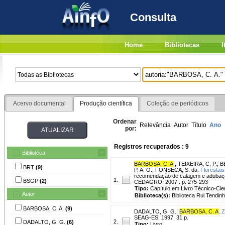
Consulta
Home
Bibliotecas
I
Acervo documental
Produção científica
Coleção de periódicos
Ordenar
Relevância
Autor
Título
Ano
por:
Registros recuperados : 9
Biblioteca
BARBOSA, C. A
.
;
TEIXEIRA, C. P.
;
B
BRT
(9)
P. A. O.
;
FONSECA, S. da.
Florestais
recomendação de calagem e adubação 
1.
BSGP
(2)
CEDAGRO, 2007 . p. 275-293
Tipo:
Capítulo em Livro Técnico-Cien
Autor
Biblioteca(s):
Biblioteca Rui Tendinh
BARBOSA, C. A.
(9)
DADALTO, G. G.
;
BARBOSA, C. A
.
Z
SEAG-ES, 1997. 31 p.
2.
DADALTO, G. G.
(6)
Tipo:
Livro