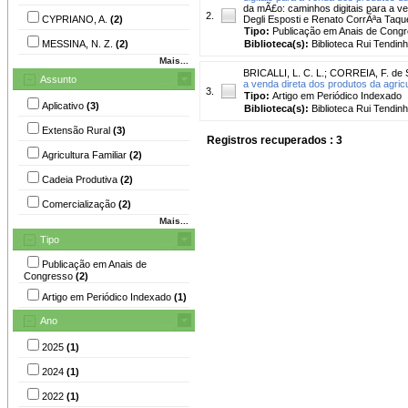
da mÃ£o: caminhos digitais para a ve
2.
CYPRIANO, A.
(2)
Degli Esposti e Renato CorrÃªa Taques
Tipo:
Publicação em Anais de Cong
MESSINA, N. Z.
(2)
Biblioteca(s):
Biblioteca Rui Tendinh
Mais...
BRICALLI, L. C. L.
;
CORREIA, F. de 
Assunto
a venda direta dos produtos da agricul
3.
Tipo:
Artigo em Periódico Indexado
Aplicativo
(3)
Biblioteca(s):
Biblioteca Rui Tendinh
Extensão Rural
(3)
Registros recuperados : 3
Agricultura Familiar
(2)
Cadeia Produtiva
(2)
Comercialização
(2)
Mais...
Tipo
Publicação em Anais de
Congresso
(2)
Artigo em Periódico Indexado
(1)
Ano
2025
(1)
2024
(1)
2022
(1)