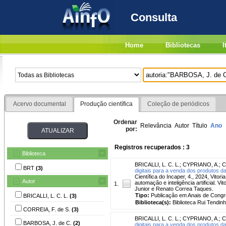
Consulta
Home
Bibliotecas
I
Acervo documental
Produção científica
Coleção de periódicos
Ordenar
Relevância
Autor
Título
Ano
por:
Registros recuperados : 3
Biblioteca
BRICALLI, L. C. L.
;
CYPRIANO, A.
;
C
BRT
(3)
digitais para a venda dos produtos da 
Científica do Incaper, 4., 2024, Vito
Autor
automação e inteligência artificial. V
1.
Junior e Renato Correa Taques.
Tipo:
Publicação em Anais de Cong
BRICALLI, L. C. L.
(3)
Biblioteca(s):
Biblioteca Rui Tendinh
CORREIA, F. de S.
(3)
BRICALLI, L. C. L.
;
CYPRIANO, A.
;
C
BARBOSA, J. de C.
(2)
digitais para a venda dos produtos da 