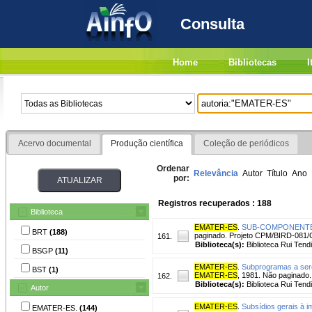
Consulta
Home
Bibliotecas
I
Acervo documental
Produção científica
Coleção de periódicos
Ordenar
Relevância
Autor
Título
Ano
por:
Registros recuperados : 188
Biblioteca
EMATER-ES
.
SUB-COMPONENTE : a
BRT
(188)
paginado. Projeto CPM/BIRD-081/
161.
Biblioteca(s):
Biblioteca Rui Tend
BSGP
(11)
EMATER-ES
.
Subprogramas a sere
BST
(1)
EMATER-ES
, 1981. Não paginado.
162.
Biblioteca(s):
Biblioteca Rui Tend
Autor
EMATER-ES
.
Subsídios gerais à i
EMATER-ES.
(144)