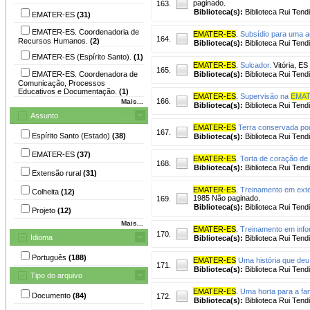
paginado.
163.
Biblioteca(s):
Biblioteca Rui Tend
EMATER-ES
(31)
EMATER-ES. Coordenadoria de
EMATER-ES
.
Subsídio para uma a
164.
Recursos Humanos.
(2)
Biblioteca(s):
Biblioteca Rui Tend
EMATER-ES (Espírito Santo).
(1)
EMATER-ES
.
Sulcador.
Vitória, ES
165.
EMATER-ES. Coordenadora de
Biblioteca(s):
Biblioteca Rui Tend
Comunicação, Processos
Educativos e Documentação.
(1)
EMATER-ES
.
Supervisão na
EMAT
166.
Mais...
Biblioteca(s):
Biblioteca Rui Tend
Assunto
EMATER-ES
Terra conservada pod
167.
Espírito Santo (Estado)
(38)
Biblioteca(s):
Biblioteca Rui Tend
EMATER-ES
(37)
EMATER-ES
.
Torta de coração de
168.
Biblioteca(s):
Biblioteca Rui Tend
Extensão rural
(31)
EMATER-ES
.
Treinamento em exte
Colheita
(12)
1985 Não paginado.
169.
Biblioteca(s):
Biblioteca Rui Tend
Projeto
(12)
Mais...
EMATER-ES
.
Treinamento em info
170.
Idioma
Biblioteca(s):
Biblioteca Rui Tend
Português
(188)
EMATER-ES
Uma história que deu
171.
Biblioteca(s):
Biblioteca Rui Tend
Tipo do arquivo
EMATER-ES
.
Uma horta para a fam
Documento
(84)
172.
Biblioteca(s):
Biblioteca Rui Tend