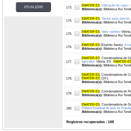
EMATER-ES
.
Utilização de cana +
173.
Biblioteca(s):
Biblioteca Rui Tend
EMATER-ES
.
Vacine seus porcos,
174.
Biblioteca(s):
Biblioteca Rui Tend
EMATER-ES
.
Valor nutritivo
Vitória
175.
Biblioteca(s):
Biblioteca Rui Tend
EMATER-ES
(Espírito Santo).
A cu
176.
Biblioteca(s):
Biblioteca Rui Tend
EMATER-ES
. Coordenadoria de O
agricultor.
Vitória, ES :
EMATER-E
177.
Biblioteca(s):
Biblioteca Rui Tend
EMATER-ES
. Coordenadoria de 
EMATER-ES
; [19-].
178.
Biblioteca(s):
Biblioteca Rui Tend
EMATER-ES
. Coordenadoria de Pe
179.
Biblioteca(s):
Biblioteca Rui Tend
EMATER-ES
. Coordenadoria de D
Política Estadual de poio às Popu
180.
Biblioteca(s):
Biblioteca Rui Tend
Registros recuperados : 188