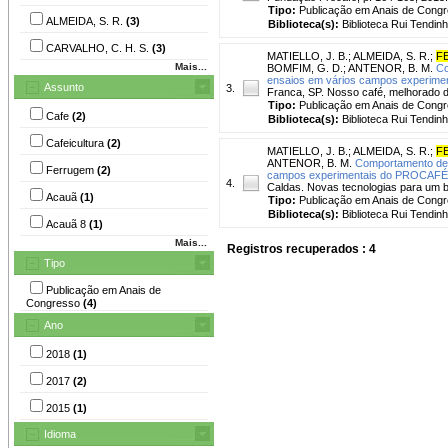
Tipo:
Publicação em Anais de Cong
ALMEIDA, S. R.
(3)
Biblioteca(s):
Biblioteca Rui Tendinh
CARVALHO, C. H. S.
(3)
MATIELLO, J. B.
;
ALMEIDA, S. R.
;
FE
Mais...
BOMFIM, G. D.
;
ANTENOR, B. M.
Co
ensaios em vários campos experimen
Assunto
3.
Franca, SP. Nosso café, melhorado de
Tipo:
Publicação em Anais de Cong
Cafe
(2)
Biblioteca(s):
Biblioteca Rui Tendinh
Cafeicultura
(2)
MATIELLO, J. B.
;
ALMEIDA, S. R.
;
FE
ANTENOR, B. M.
Comportamento de p
Ferrugem
(2)
campos experimentais do PROCAFÉ
4.
Caldas. Novas tecnologias para um b
Acauã
(1)
Tipo:
Publicação em Anais de Cong
Biblioteca(s):
Biblioteca Rui Tendinh
Acauã 8
(1)
Mais...
Registros recuperados : 4
Tipo
Publicação em Anais de
Congresso
(4)
Ano
2018
(1)
2017
(2)
2015
(1)
Idioma