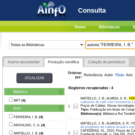
Consulta
Home
Bibliotecas
I
Acervo documental
Produção científica
Coleção de periódicos
Ordenar
Relevância
Autor
Título
Ano
por:
Registros recuperados : 4
Biblioteca
MATIELLO, J. B.
;
ALMEIA, S. R.
;
FER
BRT
(4)
cultivares de cafe com resistencia e 
Poços de Caldas. Novas tecnologias 
1.
Autor
Tipo:
Publicação em Anais de Cong
Biblioteca(s):
Biblioteca Rui Tendinh
FERREIRA, I. B.
(4)
MATIELLO, J. B.
;
ALMEIDA, S. R.
;
FE
KROHLING, C. A.
(4)
de progênies da cultivar Acauã e out
CAFEEIRAS, 41., 2015, Poços de Cald
2.
MATIELLO, J. B.
(4)
Fundação Procafé, p. 164-165, 2015.