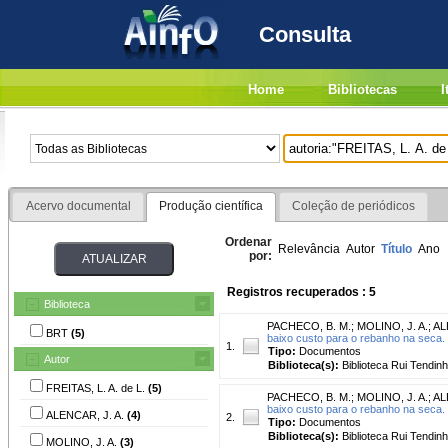
Consulta
Home
Bibliotecas
I
Acervo documental
Produção científica
Coleção de periódicos
Ordenar
Relevância
Autor
Título
Ano
por:
Registros recuperados : 5
Biblioteca
PACHECO, B. M.
;
MOLINO, J. A.
;
AL
BRT
(5)
baixo custo para o rebanho na seca.
1.
Tipo:
Documentos
Autor
Biblioteca(s):
Biblioteca Rui Tendinh
FREITAS, L. A. de L.
(5)
PACHECO, B. M.
;
MOLINO, J. A.
;
AL
baixo custo para o rebanho na seca.
ALENCAR, J. A.
(4)
2.
Tipo:
Documentos
Biblioteca(s):
Biblioteca Rui Tendinh
MOLINO, J. A.
(3)