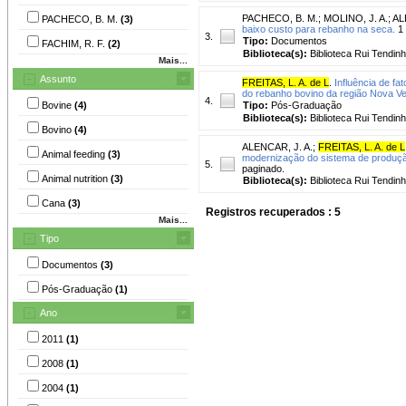
PACHECO, B. M.
;
MOLINO, J. A.
;
AL
PACHECO, B. M.
(3)
baixo custo para rebanho na seca.
1 
3.
Tipo:
Documentos
FACHIM, R. F.
(2)
Biblioteca(s):
Biblioteca Rui Tendinh
Mais...
Assunto
FREITAS, L. A. de L
.
Influência de f
do rebanho bovino da região Nova Ven
4.
Bovine
(4)
Tipo:
Pós-Graduação
Biblioteca(s):
Biblioteca Rui Tendinh
Bovino
(4)
ALENCAR, J. A.
;
FREITAS, L. A. de L
Animal feeding
(3)
modernização do sistema de produção
5.
paginado.
Animal nutrition
(3)
Biblioteca(s):
Biblioteca Rui Tendinh
Cana
(3)
Registros recuperados : 5
Mais...
Tipo
Documentos
(3)
Pós-Graduação
(1)
Ano
2011
(1)
2008
(1)
2004
(1)