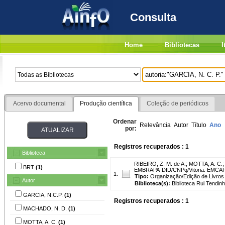
Consulta
Home
Bibliotecas
I
Acervo documental
Produção científica
Coleção de periódicos
Ordenar
Relevância
Autor
Título
Ano
por:
Registros recuperados : 1
Biblioteca
RIBEIRO, Z. M. de A.
;
MOTTA, A. C.
BRT
(1)
EMBRAPA-DID/CNPq/Vitoria: EMCAPA,
1.
Tipo:
Organização/Edição de Livros
Autor
Biblioteca(s):
Biblioteca Rui Tendinh
GARCIA, N.C.P.
(1)
Registros recuperados : 1
MACHADO, N. D.
(1)
MOTTA, A. C.
(1)