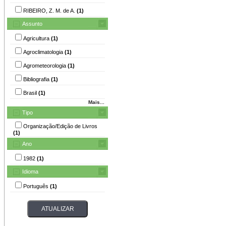
RIBEIRO, Z. M. de A.
(1)
Assunto
Agricultura
(1)
Agroclimatologia
(1)
Agrometeorologia
(1)
Bibliografia
(1)
Brasil
(1)
Mais...
Tipo
Organização/Edição de Livros
(1)
Ano
1982
(1)
Idioma
Português
(1)