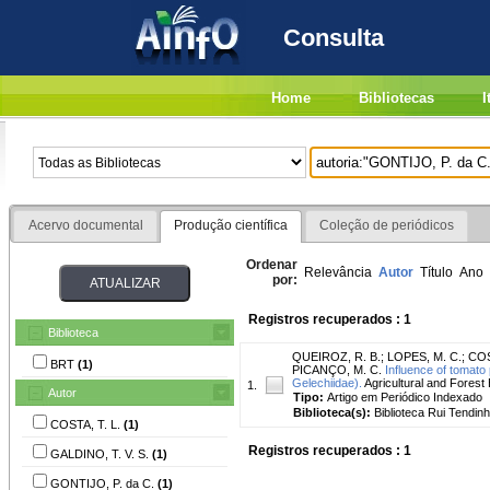
Consulta
Home
Bibliotecas
I
Acervo documental
Produção científica
Coleção de periódicos
Ordenar
Relevância
Autor
Título
Ano
por:
Registros recuperados : 1
Biblioteca
QUEIROZ, R. B.
;
LOPES, M. C.
;
COS
BRT
(1)
PICANÇO, M. C.
Influence of tomato 
Gelechiidae).
Agricultural and Forest 
1.
Autor
Tipo:
Artigo em Periódico Indexado
Biblioteca(s):
Biblioteca Rui Tendinh
COSTA, T. L.
(1)
Registros recuperados : 1
GALDINO, T. V. S.
(1)
GONTIJO, P. da C.
(1)