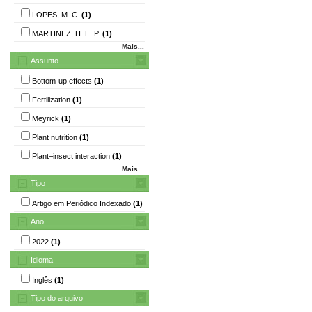
LOPES, M. C.
(1)
MARTINEZ, H. E. P.
(1)
Mais...
Assunto
Bottom-up effects
(1)
Fertilization
(1)
Meyrick
(1)
Plant nutrition
(1)
Plant–insect interaction
(1)
Mais...
Tipo
Artigo em Periódico Indexado
(1)
Ano
2022
(1)
Idioma
Inglês
(1)
Tipo do arquivo