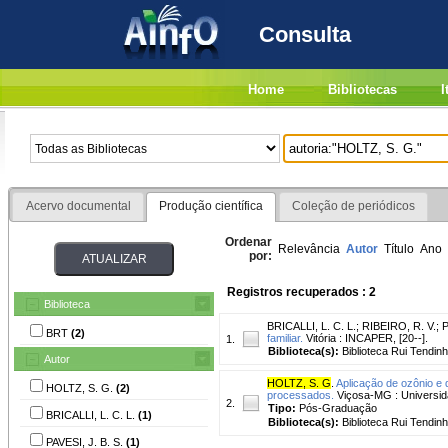
Consulta
Home
Bibliotecas
I
Acervo documental
Produção científica
Coleção de periódicos
Ordenar
Relevância
Autor
Título
Ano
por:
Registros recuperados : 2
Biblioteca
BRICALLI, L. C. L.
;
RIBEIRO, R. V.
;
P
BRT
(2)
familiar.
Vitória : INCAPER, [20--].
1.
Biblioteca(s):
Biblioteca Rui Tendinh
Autor
HOLTZ, S. G
.
Aplicação de ozônio e
HOLTZ, S. G.
(2)
processados.
Viçosa-MG : Universida
2.
Tipo:
Pós-Graduação
BRICALLI, L. C. L.
(1)
Biblioteca(s):
Biblioteca Rui Tendinh
PAVESI, J. B. S.
(1)