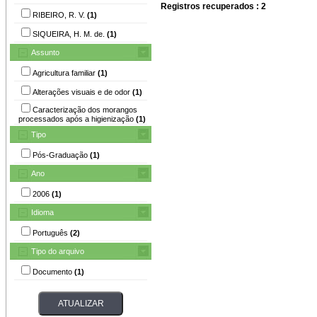
Registros recuperados : 2
RIBEIRO, R. V.
(1)
SIQUEIRA, H. M. de.
(1)
Assunto
Agricultura familiar
(1)
Alterações visuais e de odor
(1)
Caracterização dos morangos
processados após a higienização
(1)
Tipo
Pós-Graduação
(1)
Ano
2006
(1)
Idioma
Português
(2)
Tipo do arquivo
Documento
(1)