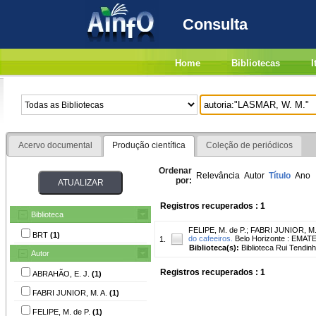
Consulta
Home
Bibliotecas
I
Acervo documental
Produção científica
Coleção de periódicos
Ordenar
Relevância
Autor
Título
Ano
por:
Registros recuperados : 1
Biblioteca
FELIPE, M. de P.
;
FABRI JUNIOR, M.
BRT
(1)
do cafeeiros.
Belo Horizonte : EMATER
1.
Biblioteca(s):
Biblioteca Rui Tendinh
Autor
Registros recuperados : 1
ABRAHÃO, E. J.
(1)
FABRI JUNIOR, M. A.
(1)
FELIPE, M. de P.
(1)