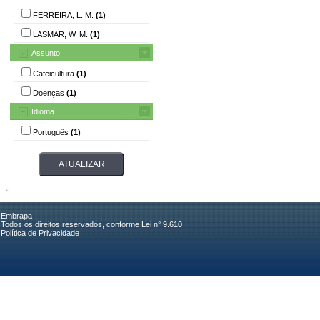
FERREIRA, L. M.
(1)
LASMAR, W. M.
(1)
Assunto
Cafeicultura
(1)
Doenças
(1)
Idioma
Português
(1)
Embrapa
Todos os direitos reservados, conforme Lei n° 9.610
Política de Privacidade