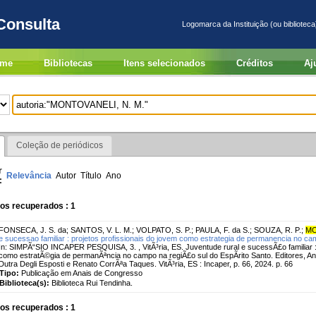
Consulta
Logomarca da Instituição (ou biblioteca
me
Bibliotecas
Itens selecionados
Créditos
Aj
Coleção de periódicos
r
Relevância
Autor
Título
Ano
:
os recuperados : 1
FONSECA, J. S. da
;
SANTOS, V. L. M.
;
VOLPATO, S. P.
;
PAULA, F. da S.
;
SOUZA, R. P.
;
MO
e sucessao familiar : projetos profissionais do jovem como estrategia de permanencia no camp
In: SIMPÃ“SIO INCAPER PESQUISA, 3. , VitÃ³ria, ES. Juventude rural e sucessÃ£o familiar : 
como estratÃ©gia de permanÃªncia no campo na regiÃ£o sul do EspÃ­rito Santo. Editores, A
Dutra Degli Esposti e Renato CorrÃªa Taques. VitÃ³ria, ES : Incaper, p. 66, 2024. p. 66
Tipo:
Publicação em Anais de Congresso
Biblioteca(s):
Biblioteca Rui Tendinha.
os recuperados : 1