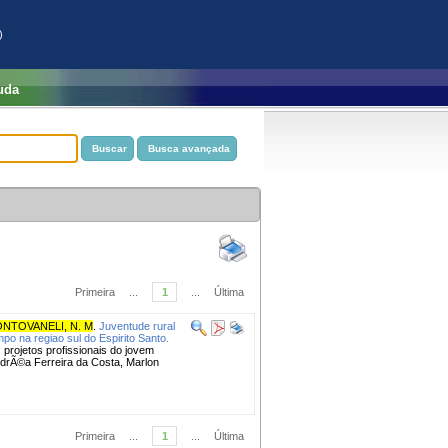
)
uda
Primeira
...
1
...
Última
NTOVANELI, N. M
.
Juventude rural
o na regiao sul do Espi­rito Santo.
projetos profissionais do jovem
ndrÃ©a Ferreira da Costa, Marlon
Primeira
...
1
...
Última