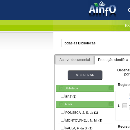
Ho
Acervo documental
Produção científica
Ordena
por
Registr
Biblioteca
BRT
(1)
Autor
1.
FONSECA, J. S. da
(1)
MONTOVANELI, N. M.
(1)
Registr
PAULA, F. da S.
(1)