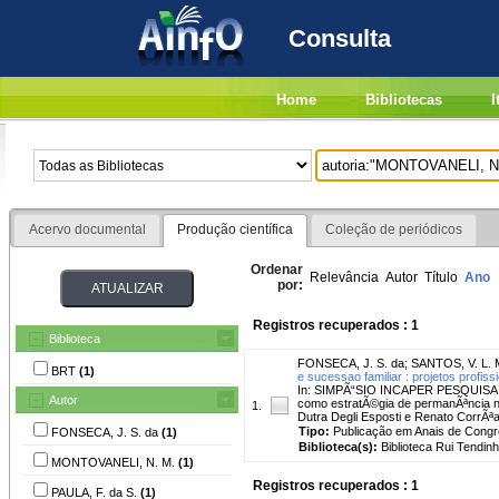
Consulta
Home
Bibliotecas
I
Acervo documental
Produção científica
Coleção de periódicos
Ordenar
Relevância
Autor
Título
Ano
por:
Registros recuperados : 1
Biblioteca
FONSECA, J. S. da
;
SANTOS, V. L. 
BRT
(1)
e sucessao familiar : projetos profis
In: SIMPÃ“SIO INCAPER PESQUISA, 3. ,
Autor
como estratÃ©gia de permanÃªncia no
1.
Dutra Degli Esposti e Renato CorrÃªa 
Tipo:
Publicação em Anais de Cong
FONSECA, J. S. da
(1)
Biblioteca(s):
Biblioteca Rui Tendinh
MONTOVANELI, N. M.
(1)
Registros recuperados : 1
PAULA, F. da S.
(1)