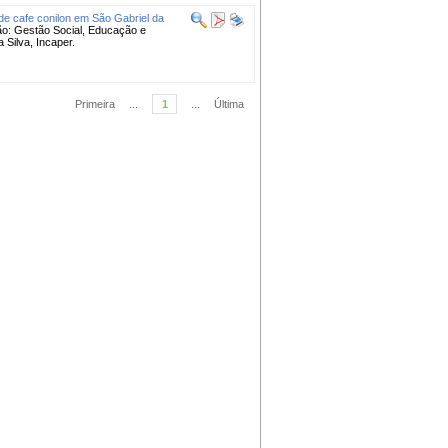
de cafe conilon em São Gabriel da
ão: Gestão Social, Educação e
 Silva, Incaper.
Primeira
...
1
...
Última