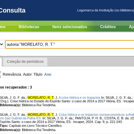
Consulta
Logomarca da Instituição (ou biblioteca
me
Bibliotecas
Itens selecionados
Créditos
Aj
Coleção de periódicos
r
Relevância
Autor
Título
Ano
:
os recuperados : 3
SILVA, J. G. F. da.
;
MORELATO, R. T
. J.
A crise hidrica e os impactos
In: SILVA, J. G. F. da.
(Org.). Crise hídrica no Estado do Espírito Santo: o caso de 2014 a 2017 Vitória, ES : Incaper
Biblioteca(s):
Biblioteca Rui Tendinha.
SILVA, J. G. F. da.
;
MORELATO, R. T
. J.
Crise hidrica e os impactos socioeconomicos sofrid
em Sao Gabriel da Palha-ES.
In: SILVA, J. G. F. da.; PANTOJA, P. H. B.; COSTA, E. B. da. (O
Espírito Santo: o caso de 2014 a 2017 Vitória, ES : Incaper, 2024. Cap. 9, p. 221-243.
Tipo:
Capítulo em Livro Técnico-Científico
Biblioteca(s):
Biblioteca Rui Tendinha.