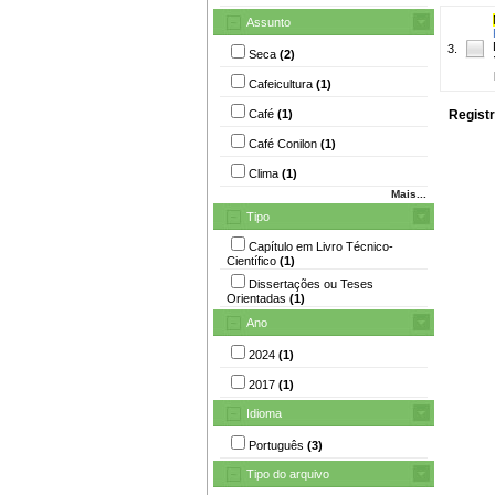
Assunto
3.
Seca
(2)
Cafeicultura
(1)
Café
(1)
Registr
Café Conilon
(1)
Clima
(1)
Mais...
Tipo
Capítulo em Livro Técnico-
Científico
(1)
Dissertações ou Teses
Orientadas
(1)
Ano
2024
(1)
2017
(1)
Idioma
Português
(3)
Tipo do arquivo