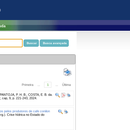
)
uda
Primeira
...
1
...
Última
; PANTOJA, P. H. B.; COSTA, E. B. da.
, cap, 9, p. 221-243, 2024.
os pelos produtores de cafe conilon
rg.). Crise hídrica no Estado do