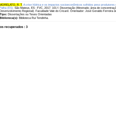
MORELATO, R. T
.
A crise hídrica e os impactos socioeconômicos sofridos peso produtores 
Palha (ES).
São Mateus, ES : FVC, 2017. 101 f. Dissertação (Mestrado; área de concentraç
Desenvolvimento Regional). Faculdade Vale do Cricaré. Orientador: José Geraldo Ferreira da
Tipo:
Dissertações ou Teses Orientadas
Biblioteca(s):
Biblioteca Rui Tendinha.
os recuperados : 3