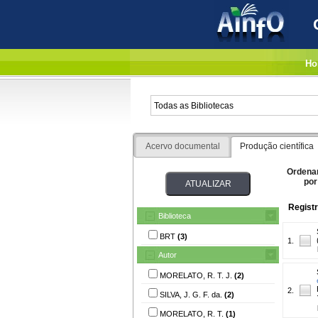
Ho
Acervo documental
Produção científica
Ordena
por
Registr
Biblioteca
BRT
(3)
1.
Autor
MORELATO, R. T. J.
(2)
2.
SILVA, J. G. F. da.
(2)
MORELATO, R. T.
(1)