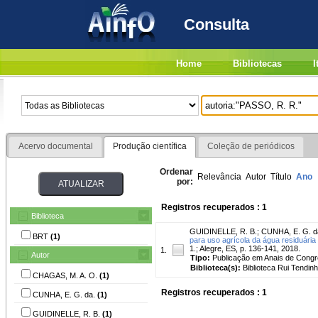
Consulta
Home
Bibliotecas
I
Acervo documental
Produção científica
Coleção de periódicos
Ordenar
Relevância
Autor
Título
Ano
por:
Registros recuperados : 1
Biblioteca
GUIDINELLE, R. B.
;
CUNHA, E. G. d
BRT
(1)
para uso agrícola da água residuária
1.; Alegre, ES, p. 136-141, 2018.
1.
Autor
Tipo:
Publicação em Anais de Cong
Biblioteca(s):
Biblioteca Rui Tendinh
CHAGAS, M. A. O.
(1)
Registros recuperados : 1
CUNHA, E. G. da.
(1)
GUIDINELLE, R. B.
(1)