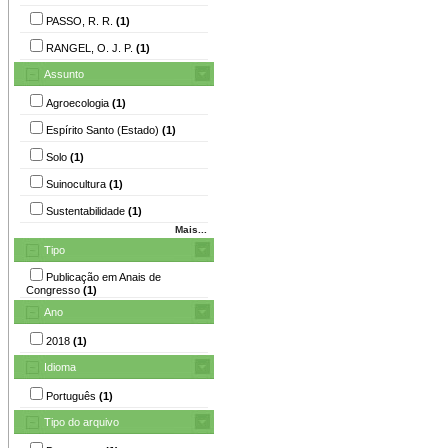
PASSO, R. R.
(1)
RANGEL, O. J. P.
(1)
Assunto
Agroecologia
(1)
Espírito Santo (Estado)
(1)
Solo
(1)
Suinocultura
(1)
Sustentabilidade
(1)
Mais...
Tipo
Publicação em Anais de
Congresso
(1)
Ano
2018
(1)
Idioma
Português
(1)
Tipo do arquivo