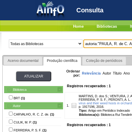
Consulta
Home
Bibliotecas
I
Acervo documental
Produção científica
Coleção de periódicos
Ordenar
Relevância
Autor
Título
Ano
por:
Registros recuperados : 1
Biblioteca
MARTINS, D. dos S.
;
VENTURA, J. A
BRT
(1)
FERREIRA, P. S. F.
;
PERONTI, A. L. 
virus and their weed hosts in orchard
1.
Autor
p. 191?196, 2016.
Tipo:
Artigo em Periódico Indexado
CARVALHO, R. C. Z. de.
(1)
Biblioteca(s):
Biblioteca Rui Tendinh
CULIK, M. P.
(1)
Registros recuperados : 1
FERREIRA, P. S. F.
(1)