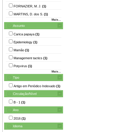
FORNAZIER, M. J.
(1)
MARTINS, D. dos S.
(1)
Mais...
Assunto
Carica papaya
(1)
Epidemiology
(1)
Mamão
(1)
Management tactics
(1)
Potyvirus
(1)
Mais...
Tipo
Artigo em Periódico Indexado
(1)
Circulação/Nível
B - 1
(1)
Ano
2016
(1)
Idioma