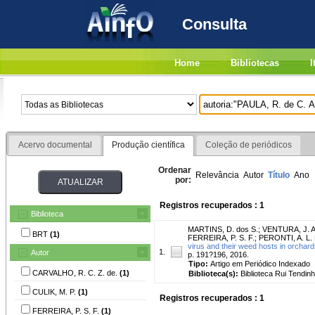
Consulta
Home
Bibliotecas
I
Acervo documental
Produção científica
Coleção de periódicos
Ordenar
Relevância
Autor
Título
Ano
por:
Registros recuperados : 1
Biblioteca
MARTINS, D. dos S.
;
VENTURA, J. A
BRT
(1)
FERREIRA, P. S. F.
;
PERONTI, A. L. 
virus and their weed hosts in orchard
1.
Autor
p. 191?196, 2016.
Tipo:
Artigo em Periódico Indexado
CARVALHO, R. C. Z. de.
(1)
Biblioteca(s):
Biblioteca Rui Tendinh
CULIK, M. P.
(1)
Registros recuperados : 1
FERREIRA, P. S. F.
(1)