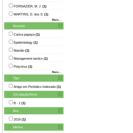
FORNAZIER, M. J.
(1)
MARTINS, D. dos S.
(1)
Mais...
Assunto
Carica papaya
(1)
Epidemiology
(1)
Mamão
(1)
Management tactics
(1)
Potyvirus
(1)
Mais...
Tipo
Artigo em Periódico Indexado
(1)
Circulação/Nível
B - 1
(1)
Ano
2016
(1)
Idioma