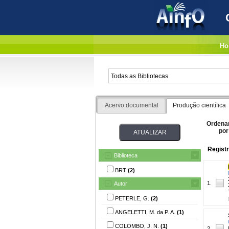
Ho
Acervo documental
Produção científica
Ordena
por
Registr
Biblioteca
BRT
(2)
1.
Autor
PETERLE, G.
(2)
ANGELETTI, M. da P. A.
(1)
COLOMBO, J. N.
(1)
2.