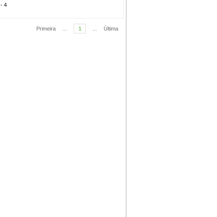
 - 4
Primeira
...
1
...
Última