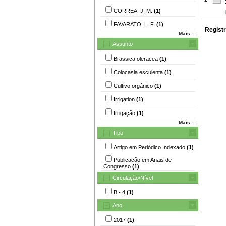
CORREA, J. M.
(1)
FAVARATO, L. F.
(1)
Registr
Mais...
Assunto
Brassica oleracea
(1)
Colocasia esculenta
(1)
Cultivo orgânico
(1)
Irrigation
(1)
Irrigação
(1)
Mais...
Tipo
Artigo em Periódico Indexado
(1)
Publicação em Anais de
Congresso
(1)
Circulação/Nível
B - 4
(1)
Ano
2017
(1)