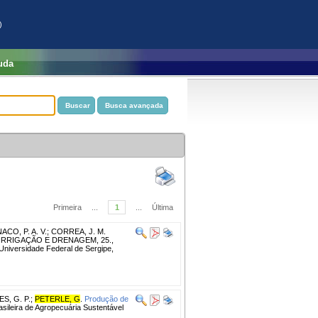
)
uda
Primeira
...
1
...
Última
CO, P. A. V.
;
CORREA, J. M.
IRRIGAÇÃO E DRENAGEM, 25.,
: Universidade Federal de Sergipe,
S, G. P.
;
PETERLE, G
.
Produção de
sileira de Agropecuária Sustentável