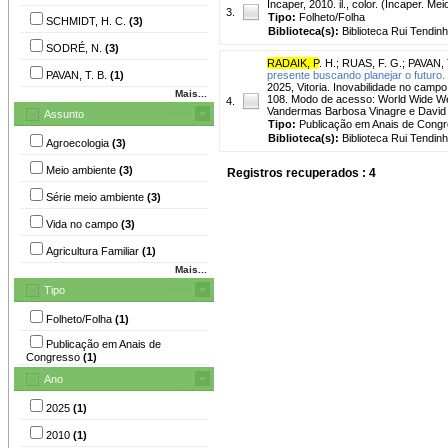
Incaper, 2010. il., color. (Incaper. M
3.
Tipo:
Folheto/Folha
SCHMIDT, H. C.
(3)
Biblioteca(s):
Biblioteca Rui Tendinh
SODRÉ, N.
(3)
RADAIK, P
. H.
;
RUAS, F. G.
;
PAVAN, 
PAVAN, T. B.
(1)
presente buscando planejar o futuro.
2025, Vitoria. Inovabilidade no campo 
Mais...
108. Modo de acesso: World Wide Web
4.
Vandermas Barbosa Vinagre e David 
Assunto
Tipo:
Publicação em Anais de Cong
Biblioteca(s):
Biblioteca Rui Tendinh
Agroecologia
(3)
Meio ambiente
(3)
Registros recuperados : 4
Série meio ambiente
(3)
Vida no campo
(3)
Agricultura Familiar
(1)
Mais...
Tipo
Folheto/Folha
(1)
Publicação em Anais de
Congresso
(1)
Ano
2025
(1)
2010
(1)