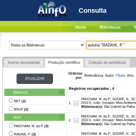
Consulta
Home
Bibliotecas
I
Acervo documental
Produção científica
Coleção de periódicos
Ordenar
Relevância
Autor
Título
Ano
por:
Registros recuperados : 4
Biblioteca
PADOVAM, M. da P.
;
SODRÉ, N.
;
SC
BRT
(2)
2010 il., color. (Incaper. Meio Ambien
1.
Biblioteca(s):
São Gabriel da Palha.
BSGP
(2)
PADOVAM, M. da P.
;
SODRÉ, N.
;
SC
Autor
2010 il., color. (Incaper. Meio Ambien
2.
Biblioteca(s):
São Gabriel da Palha.
PADOVAM, M. da P.
(3)
PADOVAM, M. da P.
;
SODRÉ, N.
;
SC
RADAIK, P.
(3)