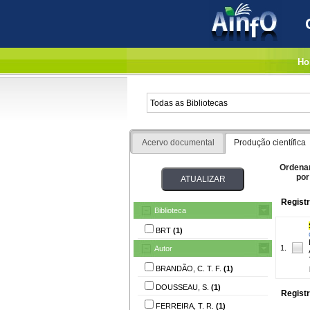
Ho
Acervo documental
Produção científica
Ordena
por
Registr
Biblioteca
BRT
(1)
1.
Autor
BRANDÃO, C. T. F.
(1)
DOUSSEAU, S.
(1)
Registr
FERREIRA, T. R.
(1)