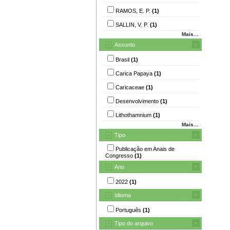
RAMOS, E. P.
(1)
SALLIN, V. P.
(1)
Mais...
Assunto
Brasil
(1)
Carica Papaya
(1)
Caricaceae
(1)
Desenvolvimento
(1)
Lithothamnium
(1)
Mais...
Tipo
Publicação em Anais de
Congresso
(1)
Ano
2022
(1)
Idioma
Português
(1)
Tipo do arquivo