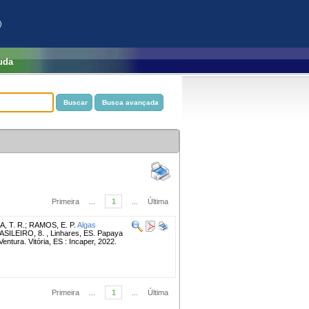
)
uda
Primeira
...
1
...
Última
, T. R.
;
RAMOS, E. P.
Algas
ILEIRO, 8. , Linhares, ES. Papaya
ntura. Vitória, ES : Incaper, 2022.
Primeira
...
1
...
Última