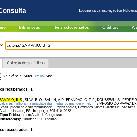
Consulta
Logomarca da Instituição (ou biblioteca
me
Bibliotecas
Itens selecionados
Créditos
Aj
Coleção de periódicos
r
Relevância
Autor
Título
Ano
:
os recuperados : 1
SAMPAIO, B. S
.
;
SILVA, E. O.
;
SALLIN, V. P.
;
BRANDÃO, C. T. F.
;
DOUSSEAU, S.
;
FERREIRA
calcárias melhoram a qualidade das mudas do mamoeiro mel.
In: SIMPÓSIO DO PAPAYA BRAS
Brasil : produção e sustentabilidade. Organizadores, David dos Santos Martins e José Aires Ve
Anais... Linhares, ES : Incaper, p. 605-610, 2022.
Tipo:
Publicação em Anais de Congresso
Biblioteca(s):
Biblioteca Rui Tendinha.
os recuperados : 1